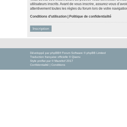
utilisateurs inscrits. Avant de vous inscrire, assurez-vous d’avo
attentivement toutes les règles du forum lors de votre navigatio
Conditions d’utilisation
|
Politique de confidentialité
Inscription
Développé par
phpBB
® Forum Software © phpBB Limited
Traduction française officielle
©
Qiaeru
Style
proflat
par ©
Mazeltof
2017
Confidentialité
|
Conditions