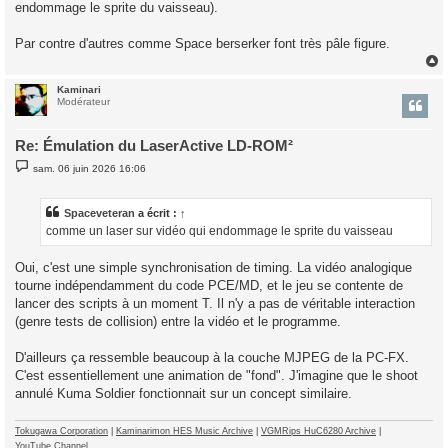
endommage le sprite du vaisseau).
Par contre d'autres comme Space berserker font très pâle figure.
Kaminari
t
Modérateur
Re: Émulation du LaserActive LD-ROM²
M
sam. 06 juin 2026 16:06
e
s
s
a
Spaceveteran
a écrit :
↑
g
comme un laser sur vidéo qui endommage le sprite du vaisseau
e
Oui, c'est une simple synchronisation de timing. La vidéo analogique
tourne indépendamment du code PCE/MD, et le jeu se contente de
lancer des scripts à un moment T. Il n'y a pas de véritable interaction
(genre tests de collision) entre la vidéo et le programme.
D'ailleurs ça ressemble beaucoup à la couche MJPEG de la PC-FX.
C'est essentiellement une animation de "fond". J'imagine que le shoot
annulé Kuma Soldier fonctionnait sur un concept similaire.
Tokugawa Corporation
|
Kaminarimon HES Music Archive
|
VGMRips HuC6280 Archive
|
YouTube Channel