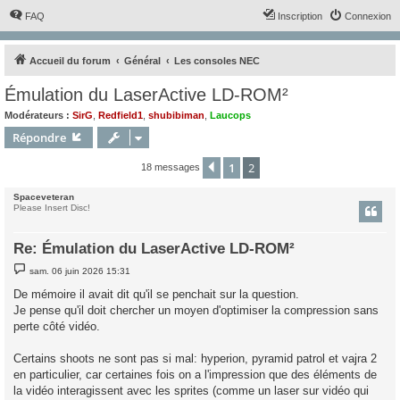
FAQ
Inscription
Connexion
Accueil du forum
Général
Les consoles NEC
Émulation du LaserActive LD-ROM²
Modérateurs :
SirG
,
Redfield1
,
shubibiman
,
Laucops
Répondre
1
2
Précédent
18 messages
Spaceveteran
Please Insert Disc!
Re: Émulation du LaserActive LD-ROM²
M
sam. 06 juin 2026 15:31
e
s
De mémoire il avait dit qu'il se penchait sur la question.
s
Je pense qu'il doit chercher un moyen d'optimiser la compression sans
a
g
perte côté vidéo.
e
Certains shoots ne sont pas si mal: hyperion, pyramid patrol et vajra 2
en particulier, car certaines fois on a l'impression que des éléments de
la vidéo interagissent avec les sprites (comme un laser sur vidéo qui