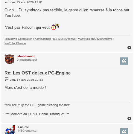
M
mer. 15 avr. 2026 12:01
e
s
Ouch... Du synthrock pas terrible, le genre qu'on ramasse à la tonne sur
s
YouTube.
a
g
e
N'est pas Falcom qui veut
Tokugawa Corporation
|
Kaminarimon HES Music Archive
|
VGMRips HuC6280 Archive
|
YouTube Channel
shubibiman
t
Administrateur
Re: Les OST de jeux PC-Engine
M
ven. 17 avr. 2026 12:44
e
s
Mais c'est de la merde !
s
a
g
e
"You are truly the PCE game clearing master"
*****Membre du FLPCE Canal Historique*****
Luciole
t
NECromancer