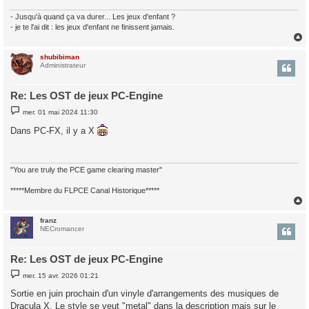
e
- Jusqu'à quand ça va durer... Les jeux d'enfant ?
- je te l'ai dit : les jeux d'enfant ne finissent jamais.
shubibiman
t
Administrateur
Re: Les OST de jeux PC-Engine
M
mer. 01 mai 2024 11:30
e
s
Dans PC-FX, il y a X
s
a
g
e
"You are truly the PCE game clearing master"
*****Membre du FLPCE Canal Historique*****
franz
t
NECromancer
Re: Les OST de jeux PC-Engine
M
mer. 15 avr. 2026 01:21
e
s
Sortie en juin prochain d'un vinyle d'arrangements des musiques de
s
Dracula X. Le style se veut "metal" dans la description mais sur le
a