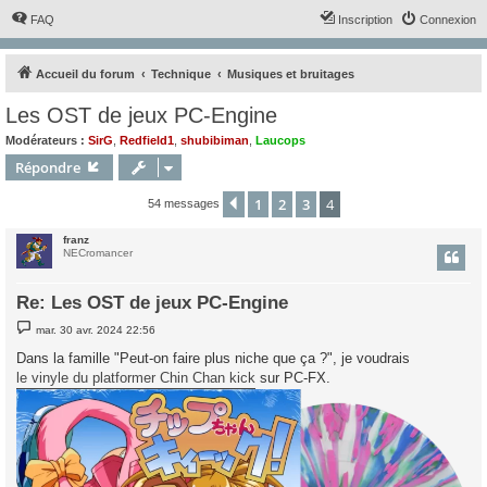
FAQ
Inscription
Connexion
Accueil du forum
Technique
Musiques et bruitages
Les OST de jeux PC-Engine
Modérateurs :
SirG
,
Redfield1
,
shubibiman
,
Laucops
Répondre
1
2
3
4
Précédent
54 messages
franz
NECromancer
Re: Les OST de jeux PC-Engine
M
mar. 30 avr. 2024 22:56
e
s
Dans la famille "Peut-on faire plus niche que ça ?", je voudrais
s
le vinyle du platformer Chin Chan kick
sur PC-FX.
a
g
e