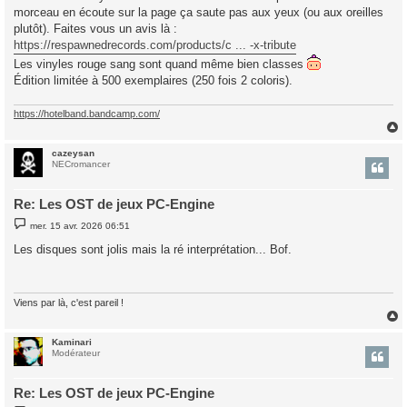
g
morceau en écoute sur la page ça saute pas aux yeux (ou aux oreilles
e
plutôt). Faites vous un avis là :
https://respawnedrecords.com/products/c ... -x-tribute
Les vinyles rouge sang sont quand même bien classes
Édition limitée à 500 exemplaires (250 fois 2 coloris).
https://hotelband.bandcamp.com/
cazeysan
t
NECromancer
Re: Les OST de jeux PC-Engine
M
mer. 15 avr. 2026 06:51
e
s
Les disques sont jolis mais la ré interprétation... Bof.
s
a
g
e
Viens par là, c'est pareil !
Kaminari
t
Modérateur
Re: Les OST de jeux PC-Engine