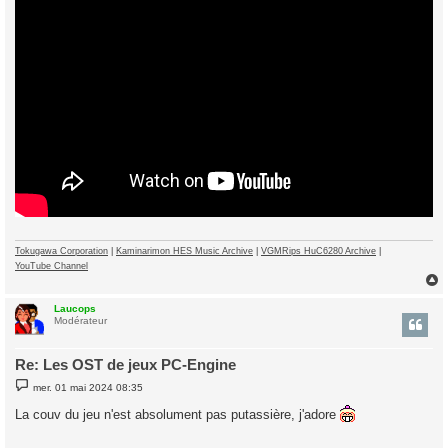
Tokugawa Corporation
|
Kaminarimon HES Music Archive
|
VGMRips HuC6280 Archive
|
YouTube Channel
Laucops
t
Modérateur
Re: Les OST de jeux PC-Engine
M
mer. 01 mai 2024 08:35
e
s
La couv du jeu n'est absolument pas putassière, j'adore
s
a
g