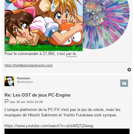
Pour le commander à 27,95€, c'est
par là.
https://hotelband.bandcamp.com/
Kaminari
t
Modérateur
Re: Les OST de jeux PC-Engine
M
mar. 30 avr. 2024 23:28
e
s
L'unique platformer de la PC-FX n'est pas le jeu du siècle, mais les
s
musiques de Hitoshi Sakimoto et Yoshio Furukawa sont sympas.
a
g
e
https://www.youtube.com/watch?v=aUoWQTjDwwg