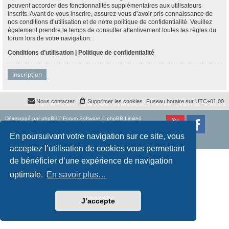
peuvent accorder des fonctionnalités supplémentaires aux utilisateurs
inscrits. Avant de vous inscrire, assurez-vous d’avoir pris connaissance de
nos conditions d’utilisation et de notre politique de confidentialité. Veuillez
également prendre le temps de consulter attentivement toutes les règles du
forum lors de votre navigation.
Conditions d’utilisation
|
Politique de confidentialité
Inscription
Nous contacter
Supprimer les cookies
Fuseau horaire sur
UTC+01:00
Développé par
phpBB
® Forum Software © phpBB Limited
Traduction française officielle
©
Qiaeru
Style
proflat
par ©
Mazeltof
2017
En poursuivant votre navigation sur ce site, vous
Confidentialité
|
Conditions
acceptez l’utilisation de cookies vous permettant
de bénéficier d’une expérience de navigation
optimale.
En savoir plus…
J’accepte