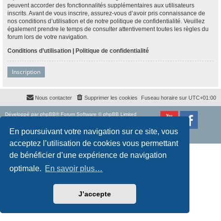
peuvent accorder des fonctionnalités supplémentaires aux utilisateurs
inscrits. Avant de vous inscrire, assurez-vous d’avoir pris connaissance de
nos conditions d’utilisation et de notre politique de confidentialité. Veuillez
également prendre le temps de consulter attentivement toutes les règles du
forum lors de votre navigation.
Conditions d’utilisation
|
Politique de confidentialité
Inscription
Nous contacter
Supprimer les cookies
Fuseau horaire sur
UTC+01:00
Développé par
phpBB
® Forum Software © phpBB Limited
Traduction française officielle
©
Qiaeru
Style
proflat
par ©
Mazeltof
2017
En poursuivant votre navigation sur ce site, vous
Confidentialité
|
Conditions
acceptez l’utilisation de cookies vous permettant
de bénéficier d’une expérience de navigation
optimale.
En savoir plus…
J’accepte