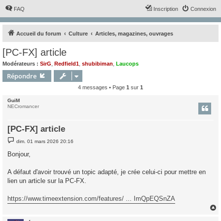
FAQ
Inscription
Connexion
Accueil du forum
Culture
Articles, magazines, ouvrages
[PC-FX] article
Modérateurs :
SirG
,
Redfield1
,
shubibiman
,
Laucops
Répondre
4 messages • Page
1
sur
1
GuiM
NECromancer
[PC-FX] article
M
dim. 01 mars 2026 20:16
e
s
Bonjour,
s
a
g
A défaut d'avoir trouvé un topic adapté, je crée celui-ci pour mettre en
e
lien un article sur la PC-FX.
https://www.timeextension.com/features/ ... ImQpEQSnZA