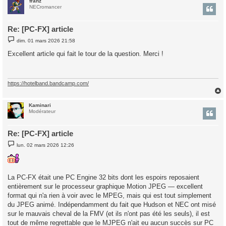
franz
t
NECromancer
Re: [PC-FX] article
M
dim. 01 mars 2026 21:58
e
s
Excellent article qui fait le tour de la question. Merci !
s
a
g
e
https://hotelband.bandcamp.com/
Kaminari
t
Modérateur
Re: [PC-FX] article
M
lun. 02 mars 2026 12:26
e
s
s
a
g
La PC-FX était une PC Engine 32 bits dont les espoirs reposaient
e
entièrement sur le processeur graphique Motion JPEG — excellent
format qui n'a rien à voir avec le MPEG, mais qui est tout simplement
du JPEG animé. Indépendamment du fait que Hudson et NEC ont misé
sur le mauvais cheval de la FMV (et ils n'ont pas été les seuls), il est
tout de même regrettable que le MJPEG n'ait eu aucun succès sur PC