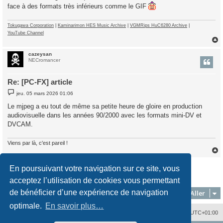
face à des formats très inférieurs comme le GIF
Tokugawa Corporation
|
Kaminarimon HES Music Archive
|
VGMRips HuC6280 Archive
|
YouTube Channel
cazeysan
t
NECromancer
Re: [PC-FX] article
M
jeu. 05 mars 2026 01:06
e
s
Le mjpeg a eu tout de même sa petite heure de gloire en production
s
audiovisuelle dans les années 90/2000 avec les formats mini-DV et
a
g
DVCAM.
e
Viens par là, c'est pareil !
Répondre
En poursuivant votre navigation sur ce site, vous
t
4 messages • Page
1
sur
1
acceptez l’utilisation de cookies vous permettant
de bénéficier d’une expérience de navigation
Aller
optimale.
En savoir plus…
Nous contacter
Supprimer les cookies
Fuseau horaire sur
UTC+01:00