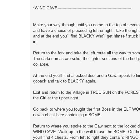
*WIND CAVE-----------------------------------------------------------
Make your way through until you come to the top of severa
and have a choice of proceeding left or right. Take the right
and at the end you'll find BLACKY who'll get himself stuck 
in.
Return to the fork and take the left route all the way to so
The darker areas are solid, the lighter sections of the bridge
collapse.
At the end you'll find a locked door and a Gaw. Speak to h
goback and talk to BLACKY again.
Exit and return to the Village in TREE SUN on the FORE
the Girl at the upper right.
Go back to where you fought the first Boss in the ELF W
now a chest here containing a BOMB.
Return to where you spoke to the Gaw next to the locked do
WIND CAVE. Walk up to the wall to use the BOMB. On the 
you'll find 4 chests. From left to right they contain: RING