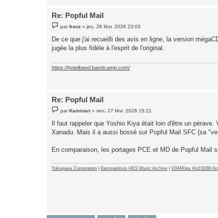
Re: Popful Mail
M
par
franz
»
jeu. 26 févr. 2026 23:03
e
s
De ce que j'ai recueilli des avis en ligne, la version méga
s
jugée la plus fidèle à l'esprit de l'original.
a
g
e
https://hotelband.bandcamp.com/
Re: Popful Mail
M
par
Kaminari
»
ven. 27 févr. 2026 15:21
e
s
Il faut rappeler que Yoshio Kiya était loin d'être un pérave
s
Xanadu. Mais il a aussi bossé sur Popful Mail SFC (sa "vers
a
g
e
En comparaison, les portages PCE et MD de Popful Mail se 
Tokugawa Corporation
|
Kaminarimon HES Music Archive
|
VGMRips HuC6280 Arc