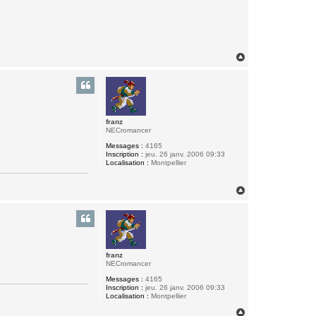
H
a
u
t
franz
NECromancer
Messages :
4165
Inscription :
jeu. 26 janv. 2006 09:33
Localisation :
Montpellier
H
a
u
t
franz
NECromancer
Messages :
4165
Inscription :
jeu. 26 janv. 2006 09:33
Localisation :
Montpellier
H