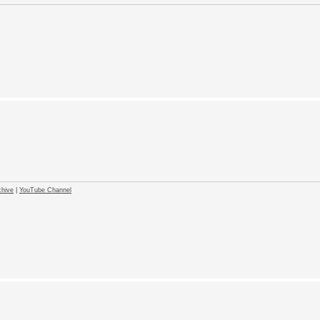
hive
|
YouTube Channel