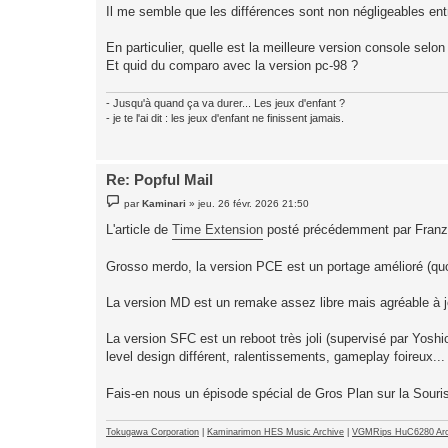
s
Il me semble que les différences sont non négligeables entr
s
a
g
En particulier, quelle est la meilleure version console selo
e
Et quid du comparo avec la version pc-98 ?
- Jusqu'à quand ça va durer... Les jeux d'enfant ?
- je te l'ai dit : les jeux d'enfant ne finissent jamais.
Re: Popful Mail
M
par
Kaminari
»
jeu. 26 févr. 2026 21:50
e
s
L'article de
Time Extension
posté précédemment par Franz (s
s
a
g
Grosso merdo, la version PCE est un portage amélioré (quoiq
e
La version MD est un remake assez libre mais agréable à jo
La version SFC est un reboot très joli (supervisé par Yosh
level design différent, ralentissements, gameplay foireux...
Fais-en nous un épisode spécial de Gros Plan sur la Souri
Tokugawa Corporation
|
Kaminarimon HES Music Archive
|
VGMRips HuC6280 Arc