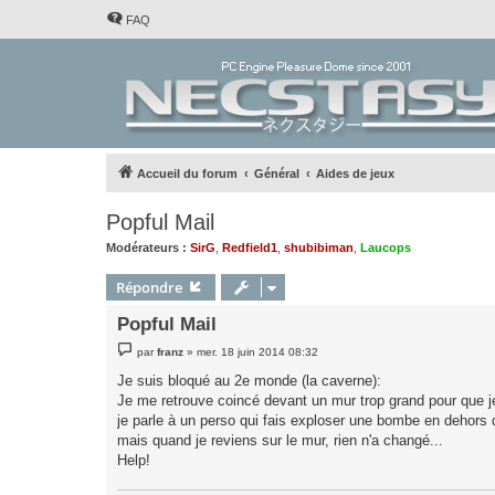
FAQ
Accueil du forum
Général
Aides de jeux
Popful Mail
Modérateurs :
SirG
,
Redfield1
,
shubibiman
,
Laucops
Répondre
Popful Mail
M
par
franz
»
mer. 18 juin 2014 08:32
e
s
Je suis bloqué au 2e monde (la caverne):
s
Je me retrouve coincé devant un mur trop grand pour que je p
a
g
je parle à un perso qui fais exploser une bombe en dehor
e
mais quand je reviens sur le mur, rien n'a changé...
Help!