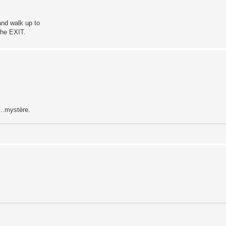
nd walk up to
the EXIT.
...mystère.