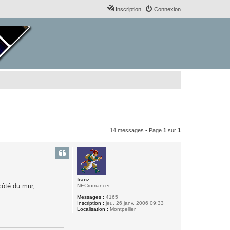
Inscription
Connexion
14 messages • Page
1
sur
1
franz
 côté du mur,
NECromancer
Messages :
4165
Inscription :
jeu. 26 janv. 2006 09:33
Localisation :
Montpellier