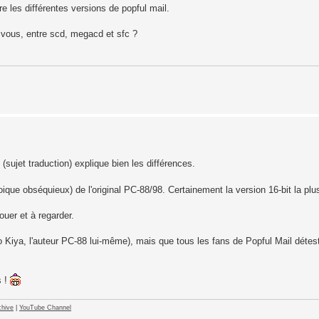
e les différentes versions de popful mail.
n vous, entre scd, megacd et sfc ?
ujet traduction) explique bien les différences.
ue obséquieux) de l'original PC-88/98. Certainement la version 16-bit la plus
uer et à regarder.
io Kiya, l'auteur PC-88 lui-même), mais que tous les fans de Popful Mail déte
s !
hive
|
YouTube Channel