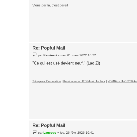
Viens par là, c'est pareil !
Re: Popful Mail
M
par
Kaminari
»
mar. 01 mars 2022 16:22
e
s
"Ce qui est usé devient neuf." (Lao Zi)
s
a
g
e
Tokugawa Corporation
|
Kaminarimon HES Music Archive
|
VGMRips HuC6280 Arc
Re: Popful Mail
M
par
Laucops
»
jeu. 26 févr. 2026 19:41
e