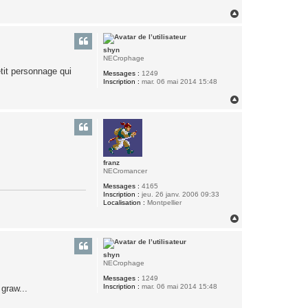
H
a
u
t
shyn
NECrophage
tit personnage qui
Messages :
1249
Inscription :
mar. 06 mai 2014 15:48
H
a
u
t
franz
NECromancer
Messages :
4165
Inscription :
jeu. 26 janv. 2006 09:33
Localisation :
Montpellier
H
a
u
t
shyn
NECrophage
Messages :
1249
Inscription :
mar. 06 mai 2014 15:48
 graw...