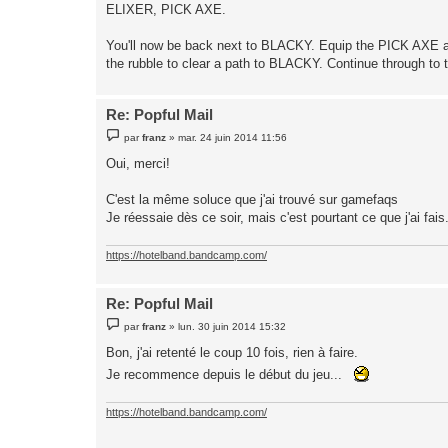
ELIXER, PICK AXE.
You'll now be back next to BLACKY. Equip the PICK AXE a
the rubble to clear a path to BLACKY. Continue through to 
Re: Popful Mail
M
par
franz
»
mar. 24 juin 2014 11:56
e
s
Oui, merci!
s
a
g
C'est la même soluce que j'ai trouvé sur gamefaqs
e
Je réessaie dès ce soir, mais c'est pourtant ce que j'ai fais
https://hotelband.bandcamp.com/
Re: Popful Mail
M
par
franz
»
lun. 30 juin 2014 15:32
e
s
Bon, j'ai retenté le coup 10 fois, rien à faire.
s
a
Je recommence depuis le début du jeu...
g
e
https://hotelband.bandcamp.com/