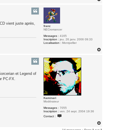
e
a
r
u
K
t
a
m
i
n
CD vient juste après,
franz
a
NECromancer
r
i
Messages :
4165
Inscription :
jeu. 26 janv. 2006 09:33
Localisation :
Montpellier
H
a
u
t
 Sorcerian et Legend of
sur PC-FX.
Kaminari
Modérateur
Messages :
7055
Inscription :
ven. 24 sept. 2004 19:36
C
Contact :
o
n
H
t
a
a
14 messages • Page
1
sur
1