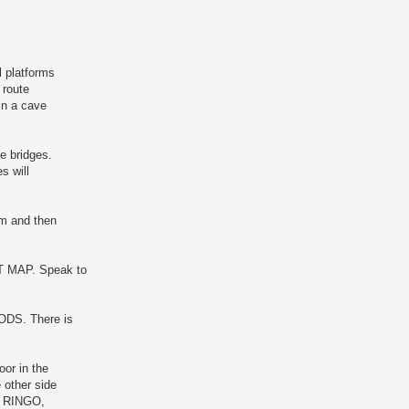
l platforms
 route
in a cave
me bridges.
s will
im and then
ST MAP. Speak to
OODS. There is
or in the
other side
O, RINGO,