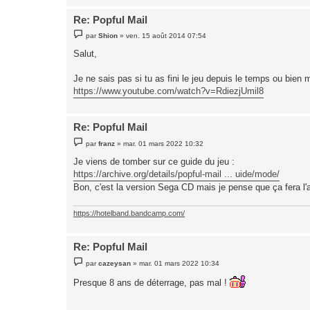
Re: Popful Mail
M
par
Shion
»
ven. 15 août 2014 07:54
e
s
Salut,
s
a
g
Je ne sais pas si tu as fini le jeu depuis le temps ou bie
e
https://www.youtube.com/watch?v=RdiezjUmil8
Re: Popful Mail
M
par
franz
»
mar. 01 mars 2022 10:32
e
s
Je viens de tomber sur ce guide du jeu :
s
https://archive.org/details/popful-mail ... uide/mode/
a
g
Bon, c'est la version Sega CD mais je pense que ça fera l'a
e
https://hotelband.bandcamp.com/
Re: Popful Mail
M
par
cazeysan
»
mar. 01 mars 2022 10:34
e
s
Presque 8 ans de déterrage, pas mal !
s
a
g
e