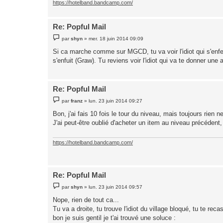
https://hotelband.bandcamp.com/
Re: Popful Mail
M
par
shyn
»
mer. 18 juin 2014 09:09
e
s
Si ca marche comme sur MGCD, tu va voir l'idiot qui s'enfe
s
s'enfuit (Graw). Tu reviens voir l'idiot qui va te donner une
a
g
e
Re: Popful Mail
M
par
franz
»
lun. 23 juin 2014 09:27
e
s
Bon, j'ai fais 10 fois le tour du niveau, mais toujours rien
s
J'ai peut-être oublié d'acheter un item au niveau précédent
a
g
e
https://hotelband.bandcamp.com/
Re: Popful Mail
M
par
shyn
»
lun. 23 juin 2014 09:57
e
s
Nope, rien de tout ca...
s
Tu va a droite, tu trouve l'idiot du village bloqué, tu te re
a
g
bon je suis gentil je t'ai trouvé une soluce :
e