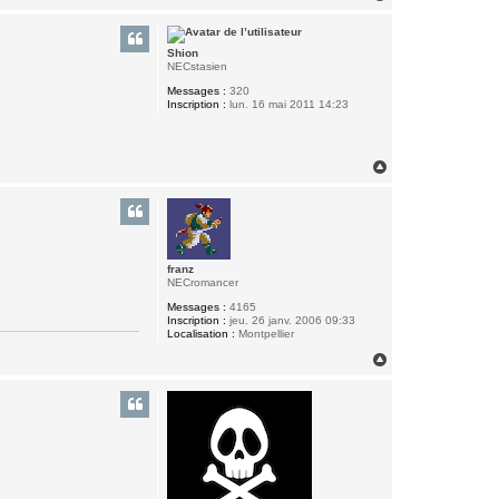
a
u
t
Shion
NECstasien
Messages :
320
Inscription :
lun. 16 mai 2011 14:23
H
a
u
t
franz
NECromancer
Messages :
4165
Inscription :
jeu. 26 janv. 2006 09:33
Localisation :
Montpellier
H
a
u
t