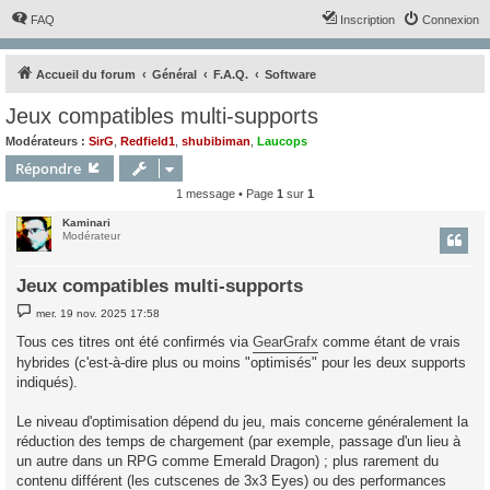
FAQ
Inscription
Connexion
Accueil du forum
Général
F.A.Q.
Software
Jeux compatibles multi-supports
Modérateurs :
SirG
,
Redfield1
,
shubibiman
,
Laucops
Répondre
1 message • Page
1
sur
1
Kaminari
Modérateur
Jeux compatibles multi-supports
M
mer. 19 nov. 2025 17:58
e
s
Tous ces titres ont été confirmés via
GearGrafx
comme étant de vrais
s
hybrides (c'est-à-dire plus ou moins "optimisés" pour les deux supports
a
g
indiqués).
e
Le niveau d'optimisation dépend du jeu, mais concerne généralement la
réduction des temps de chargement (par exemple, passage d'un lieu à
un autre dans un RPG comme Emerald Dragon) ; plus rarement du
contenu différent (les cutscenes de 3x3 Eyes) ou des performances