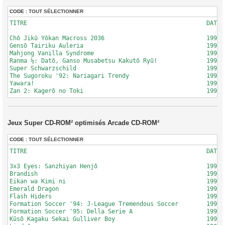
CODE :
TOUT SÉLECTIONNER
TITRE							DATE		LOGO BOITIER

Chō Jikū Yōkan Macross 2036				1992-04-03	Standard / Super CD-ROM²

Gensō Tairiku Auleria					1993-02-26	Standard CD-ROM²

Mahjong Vanilla Syndrome				1991-10-25	Standard / Super CD-ROM²

Ranma ½: Datō, Ganso Musabetsu Kakutō Ryū!		1992-10-02	Standard / Super CD-ROM²

Super Schwarzschild					1991-12-06	Standard / Super CD-ROM²

The Sugoroku '92: Nariagari Trendy			1991-12-20	Standard / Super CD-ROM²

Yawara!							1992-10-01	Super CD-ROM²

Jeux Super CD-ROM² optimisés Arcade CD-ROM²
CODE :
TOUT SÉLECTIONNER
TITRE							DATE		LOGO BOITIER

3x3 Eyes: Sanzhiyan Henjō				1994-07-08	Super / Arcade CD-ROM²

Brandish						1994-06-17	Super / Arcade CD-ROM²

Eikan wa Kimi ni					1994-04-15	Super / Arcade CD-ROM²

Emerald Dragon						1994-01-28	Super CD-ROM²

Flash Hiders						1993-12-19	Super CD-ROM²

Formation Soccer '94: J-League Tremendous Soccer	1994-12-23	Super / Arcade CD-ROM²

Formation Soccer '95: Della Serie A			1995-04-07	Super / Arcade CD-ROM²

Kūsō Kagaku Sekai Gulliver Boy				1995-05-26	Super CD-ROM²
