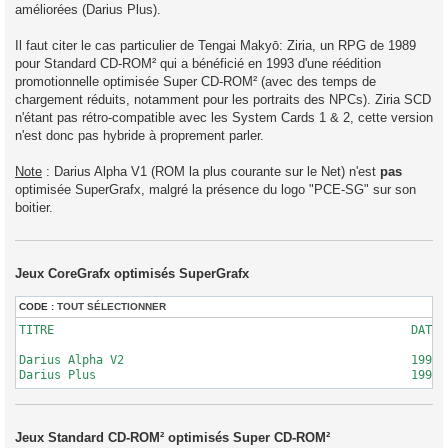
améliorées (Darius Plus).
Il faut citer le cas particulier de Tengai Makyō: Ziria, un RPG de 1989
pour Standard CD-ROM² qui a bénéficié en 1993 d'une réédition
promotionnelle optimisée Super CD-ROM² (avec des temps de
chargement réduits, notamment pour les portraits des NPCs). Ziria SCD
n'étant pas rétro-compatible avec les System Cards 1 & 2, cette version
n'est donc pas hybride à proprement parler.
Note
: Darius Alpha V1 (ROM la plus courante sur le Net) n'est
pas
optimisée SuperGrafx, malgré la présence du logo "PCE-SG" sur son
boitier.
Jeux CoreGrafx optimisés SuperGrafx
CODE :
TOUT SÉLECTIONNER
TITRE							DATE		LOGO BOITIER

Darius Alpha V2						1991-02-28	PCE-SG

Jeux Standard CD-ROM² optimisés Super CD-ROM²