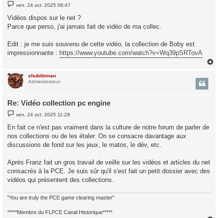
M
ven. 24 oct. 2025 08:47
e
s
Vidéos dispos sur le net ?
s
Parce que perso, j'ai jamais fait de vidéo de ma collec.
a
g
e
Edit : je me suis souvenu de cette vidéo, la collection de Boby est
impressionnante :
https://www.youtube.com/watch?v=Wq39pSRTovA
shubibiman
t
Administrateur
Re: Vidéo collection pc engine
M
ven. 24 oct. 2025 11:29
e
s
En fait ce n'est pas vraiment dans la culture de notre forum de parler de
s
nos collections ou de les étaler. On se consacre davantage aux
a
g
discussions de fond sur les jeux, le matos, le dév, etc.
e
Après Franz fait un gros travail de veille sur les vidéos et articles du net
consacrés à la PCE. Je suis sûr qu'il s'est fait un petit dossier avec des
vidéos qui présentent des collections.
"You are truly the PCE game clearing master"
*****Membre du FLPCE Canal Historique*****