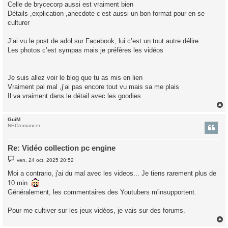
Celle de brycecorp aussi est vraiment bien
Détails ,explication ,anecdote c’est aussi un bon format pour en se
culturer
J’ai vu le post de adol sur Facebook, lui c’est un tout autre délire
Les photos c’est sympas mais je préfères les vidéos
Je suis allez voir le blog que tu as mis en lien
Vraiment pal mal ,j’ai pas encore tout vu mais sa me plais
Il va vraiment dans le détail avec les goodies
GuiM
t
NECromancer
Re: Vidéo collection pc engine
M
ven. 24 oct. 2025 20:52
e
s
Moi a contrario, j'ai du mal avec les videos... Je tiens rarement plus de
s
10 min.
a
g
Généralement, les commentaires des Youtubers m'insupportent.
e
Pour me cultiver sur les jeux vidéos, je vais sur des forums.