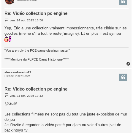
t
Administrateur
Re: Vidéo collection pc engine
M
ven. 24 oct. 2025 16:50
e
s
Yep, Eric a une collection vraiment impressionnante, très ciblée sur les
s
goodies (même s'il a tout le reste j'imagine). Et en plus il est sympa
a
g
e
"You are truly the PCE game clearing master"
*****Membre du FLPCE Canal Historique*****
alessandroretro13
t
Please Insert Disc!
Re: Vidéo collection pc engine
M
ven. 24 oct. 2025 19:42
e
s
@GuiM
s
a
g
Les collections filmées ne sont pas du tout une juste exposition de mur
e
de jeu
Je t’invite à regarder la vidéo posté par djam ou voir d’autres jvct de
backintoys tv