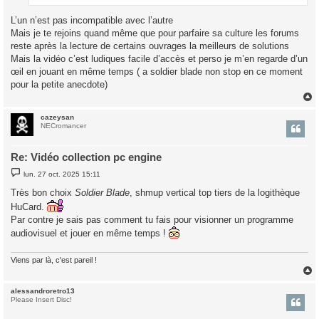
L’un n’est pas incompatible avec l’autre
Mais je te rejoins quand même que pour parfaire sa culture les forums
reste après la lecture de certains ouvrages la meilleurs de solutions
Mais la vidéo c’est ludiques facile d’accès et perso je m’en regarde d’un
œil en jouant en même temps ( a soldier blade non stop en ce moment
pour la petite anecdote)
cazeysan
t
NECromancer
Re: Vidéo collection pc engine
M
lun. 27 oct. 2025 15:11
e
s
Très bon choix
Soldier Blade
, shmup vertical top tiers de la logithèque
s
a
HuCard.
g
Par contre je sais pas comment tu fais pour visionner un programme
e
audiovisuel et jouer en même temps !
Viens par là, c'est pareil !
alessandroretro13
t
Please Insert Disc!