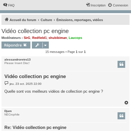
FAQ
Inscription
Connexion
Accueil du forum
Culture
Émissions, reportages, vidéos
Vidéo collection pc engine
Modérateurs :
SirG
,
Redfield1
,
shubibiman
,
Laucops
Répondre
15 messages • Page
1
sur
1
alessandroretro13
Please Insert Disc!
Vidéo collection pc engine
M
jeu. 23 oct. 2025 22:00
e
s
Quelle sont vos meilleurs vidéos de collection pc engine ?
s
a
g
e
Djam
t
NECrophile
Re: Vidéo collection pc engine