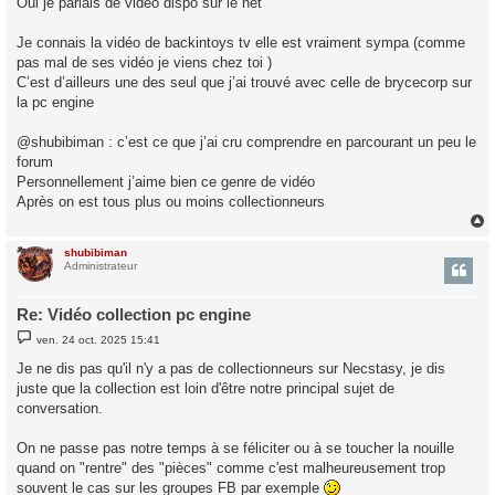
Oui je parlais de vidéo dispo sur le net
Je connais la vidéo de backintoys tv elle est vraiment sympa (comme
pas mal de ses vidéo je viens chez toi )
C’est d’ailleurs une des seul que j’ai trouvé avec celle de brycecorp sur
la pc engine
@shubibiman : c’est ce que j’ai cru comprendre en parcourant un peu le
forum
Personnellement j’aime bien ce genre de vidéo
Après on est tous plus ou moins collectionneurs
shubibiman
t
Administrateur
Re: Vidéo collection pc engine
M
ven. 24 oct. 2025 15:41
e
s
Je ne dis pas qu'il n'y a pas de collectionneurs sur Necstasy, je dis
s
juste que la collection est loin d'être notre principal sujet de
a
g
conversation.
e
On ne passe pas notre temps à se féliciter ou à se toucher la nouille
quand on "rentre" des "pièces" comme c'est malheureusement trop
souvent le cas sur les groupes FB par exemple