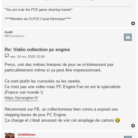
"You are truly the PCE game clearing master"
*****Membre du FLPCE Canal Historique*****
GuiM
t
NECromancer
Re: Vidéo collection pc engine
M
ven. 24 oct. 2025 15:56
e
s
Perso, voir des mètres linéaires de jeux ne m'intéressent pas
s
particulièrement même si ça peut être impressionnant.
a
g
e
Ce sont plutôt les curiosités ou les raretés.
Ce n'est pas une vidéo mais PC Engine Fan en est le spécialiste
(France voir monde !)
https://pcengine.fr/
Récemment sur FB, un collectionneur bien connu a exposé ses
shipping boxes de jeux PC Engine.
Ça change et c'était amusant de voir cet empilage de cartons
shubibiman