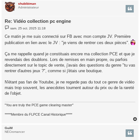
shubibiman
t
Administrateur
Re: Vidéo collection pc engine
M
sam. 25 oct. 2025 11:18
e
s
Ce matin je me suis connecté sur FB avec mon compte JV. Première
s
a
publication en lien avec le JV : "je viens de rentrer ces deux pièces".
g
e
Ça me rappelle quand je constituais encore ma collection PCE et que je
revendais des doublons. Lors de remises en main propre, ou parfois
directement sur le topic de vente, j'avais des questions du genre "tu vas
rentrer d'autres jeux ?", comme si j'étais une boutique.
N'étant pas fan de Youtube, je ne regarde pas du tout ce genre de vidéo
mais trop souvent, les anecdotes tournent autour du prix ou de la rareté
de l'objet.
"You are truly the PCE game clearing master"
*****Membre du FLPCE Canal Historique*****
GuiM
t
NECromancer