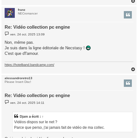
franz
t
NECromancer
Re: Vidéo collection pc engine
M
ven. 24 oct. 2025 13:09
e
s
Non, même pas.
s
Je suis dans la ligne éditoriale de Necstasy !
a
g
C'est que d'l'amour.
e
https://hotelband.bandcamp.com/
alessandroretro13
t
Please Insert Disc!
Re: Vidéo collection pc engine
M
ven. 24 oct. 2025 14:11
e
s
s
a
Djam
a écrit :
↑
g
Vidéos dispos sur le net ?
e
Parce que perso, j'ai jamais fait de vidéo de ma collec.