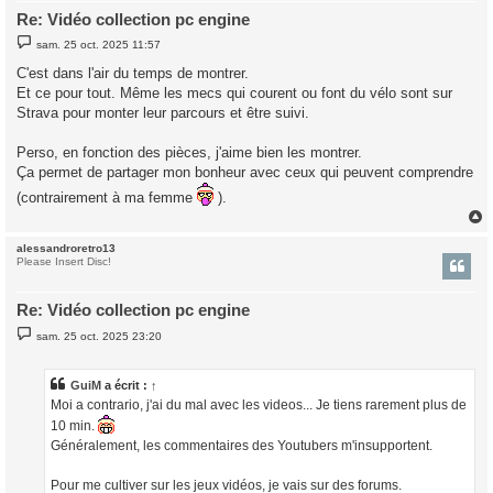
Re: Vidéo collection pc engine
M
sam. 25 oct. 2025 11:57
e
s
C'est dans l'air du temps de montrer.
s
Et ce pour tout. Même les mecs qui courent ou font du vélo sont sur
a
g
Strava pour monter leur parcours et être suivi.
e
Perso, en fonction des pièces, j'aime bien les montrer.
Ça permet de partager mon bonheur avec ceux qui peuvent comprendre
(contrairement à ma femme
).
alessandroretro13
t
Please Insert Disc!
Re: Vidéo collection pc engine
M
sam. 25 oct. 2025 23:20
e
s
s
a
GuiM
a écrit :
↑
g
Moi a contrario, j'ai du mal avec les videos... Je tiens rarement plus de
e
10 min.
Généralement, les commentaires des Youtubers m'insupportent.
Pour me cultiver sur les jeux vidéos, je vais sur des forums.