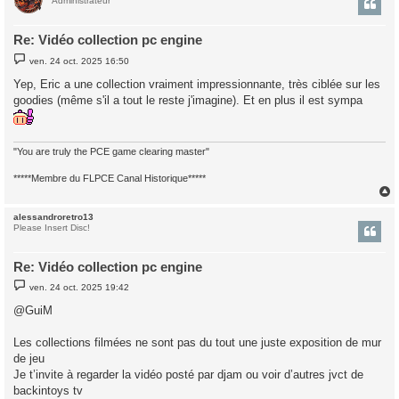
t
Administrateur
Re: Vidéo collection pc engine
M
ven. 24 oct. 2025 16:50
e
s
Yep, Eric a une collection vraiment impressionnante, très ciblée sur les
s
goodies (même s'il a tout le reste j'imagine). Et en plus il est sympa
a
g
e
"You are truly the PCE game clearing master"
*****Membre du FLPCE Canal Historique*****
alessandroretro13
t
Please Insert Disc!
Re: Vidéo collection pc engine
M
ven. 24 oct. 2025 19:42
e
s
@GuiM
s
a
g
Les collections filmées ne sont pas du tout une juste exposition de mur
e
de jeu
Je t’invite à regarder la vidéo posté par djam ou voir d’autres jvct de
backintoys tv