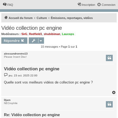
FAQ
Inscription
Connexion
Accueil du forum
Culture
Émissions, reportages, vidéos
Vidéo collection pc engine
Modérateurs :
SirG
,
Redfield1
,
shubibiman
,
Laucops
Répondre
15 messages • Page
1
sur
1
alessandroretro13
Please Insert Disc!
Vidéo collection pc engine
M
jeu. 23 oct. 2025 22:00
e
s
Quelle sont vos meilleurs vidéos de collection pc engine ?
s
a
g
e
Djam
t
NECrophile
Re: Vidéo collection pc engine