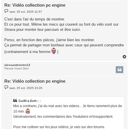
Re: Vidéo collection pc engine
M
sam. 25 oct. 2025 11:57
e
s
C'est dans l'air du temps de montrer.
s
Et ce pour tout. Même les mecs qui courent ou font du vélo sont sur
a
g
Strava pour monter leur parcours et être suivi.
e
Perso, en fonction des pièces, j'aime bien les montrer.
Ça permet de partager mon bonheur avec ceux qui peuvent comprendre
(contrairement à ma femme
).
alessandroretro13
t
Please Insert Disc!
Re: Vidéo collection pc engine
M
sam. 25 oct. 2025 23:20
e
s
s
a
GuiM
a écrit :
↑
g
Moi a contrario, j'ai du mal avec les videos... Je tiens rarement plus de
e
10 min.
Généralement, les commentaires des Youtubers m'insupportent.
Pour me cultiver sur les jeux vidéos, je vais sur des forums.