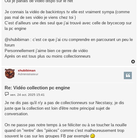
Oui je parlais de vidéo dispo sur le net
Je connais la vidéo de backintoys tv elle est vraiment sympa (comme
pas mal de ses vidéo je viens chez toi )
C’est d’ailleurs une des seul que j’ai trouvé avec celle de brycecorp sur
la pc engine
@shubibiman : c’est ce que j’ai cru comprendre en parcourant un peu le
forum
Personnellement j’aime bien ce genre de vidéo
Après on est tous plus ou moins collectionneurs
shubibiman
t
Administrateur
Re: Vidéo collection pc engine
M
ven. 24 oct. 2025 15:41
e
s
Je ne dis pas qu'il n'y a pas de collectionneurs sur Necstasy, je dis
s
juste que la collection est loin d'être notre principal sujet de
a
g
conversation.
e
On ne passe pas notre temps à se féliciter ou à se toucher la nouille
quand on "rentre" des "pièces" comme c'est malheureusement trop
souvent le cas sur les groupes FB par exemple