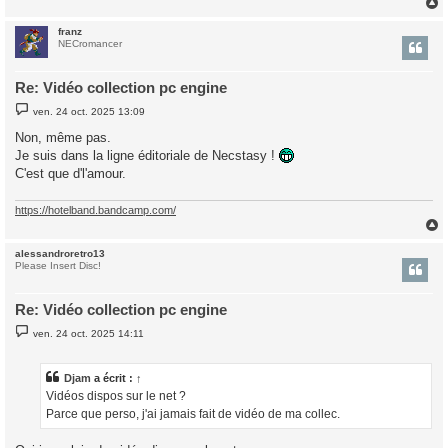
franz
t
NECromancer
Re: Vidéo collection pc engine
M
ven. 24 oct. 2025 13:09
e
s
Non, même pas.
s
Je suis dans la ligne éditoriale de Necstasy !
a
g
C'est que d'l'amour.
e
https://hotelband.bandcamp.com/
alessandroretro13
t
Please Insert Disc!
Re: Vidéo collection pc engine
M
ven. 24 oct. 2025 14:11
e
s
s
a
Djam
a écrit :
↑
g
Vidéos dispos sur le net ?
e
Parce que perso, j'ai jamais fait de vidéo de ma collec.