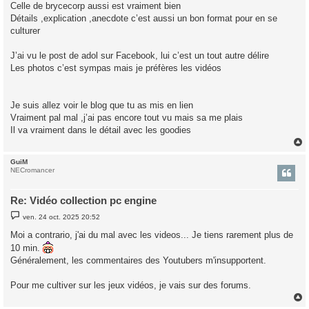
Celle de brycecorp aussi est vraiment bien
Détails ,explication ,anecdote c’est aussi un bon format pour en se
culturer
J’ai vu le post de adol sur Facebook, lui c’est un tout autre délire
Les photos c’est sympas mais je préfères les vidéos
Je suis allez voir le blog que tu as mis en lien
Vraiment pal mal ,j’ai pas encore tout vu mais sa me plais
Il va vraiment dans le détail avec les goodies
GuiM
t
NECromancer
Re: Vidéo collection pc engine
M
ven. 24 oct. 2025 20:52
e
s
Moi a contrario, j'ai du mal avec les videos... Je tiens rarement plus de
s
10 min.
a
g
Généralement, les commentaires des Youtubers m'insupportent.
e
Pour me cultiver sur les jeux vidéos, je vais sur des forums.