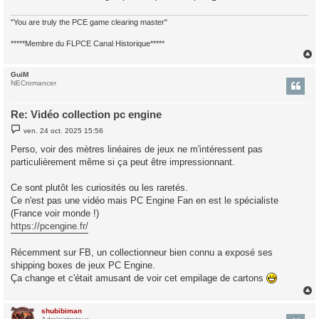
"You are truly the PCE game clearing master"
*****Membre du FLPCE Canal Historique*****
GuiM
t
NECromancer
Re: Vidéo collection pc engine
M
ven. 24 oct. 2025 15:56
e
s
Perso, voir des mètres linéaires de jeux ne m'intéressent pas
s
particulièrement même si ça peut être impressionnant.
a
g
e
Ce sont plutôt les curiosités ou les raretés.
Ce n'est pas une vidéo mais PC Engine Fan en est le spécialiste
(France voir monde !)
https://pcengine.fr/
Récemment sur FB, un collectionneur bien connu a exposé ses
shipping boxes de jeux PC Engine.
Ça change et c'était amusant de voir cet empilage de cartons
shubibiman