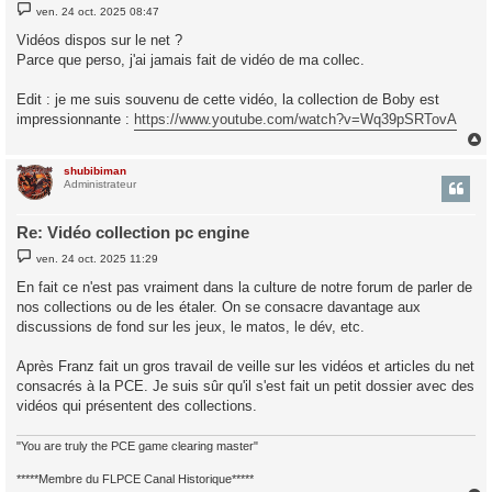
M
ven. 24 oct. 2025 08:47
e
s
Vidéos dispos sur le net ?
s
Parce que perso, j'ai jamais fait de vidéo de ma collec.
a
g
e
Edit : je me suis souvenu de cette vidéo, la collection de Boby est
impressionnante :
https://www.youtube.com/watch?v=Wq39pSRTovA
shubibiman
t
Administrateur
Re: Vidéo collection pc engine
M
ven. 24 oct. 2025 11:29
e
s
En fait ce n'est pas vraiment dans la culture de notre forum de parler de
s
nos collections ou de les étaler. On se consacre davantage aux
a
g
discussions de fond sur les jeux, le matos, le dév, etc.
e
Après Franz fait un gros travail de veille sur les vidéos et articles du net
consacrés à la PCE. Je suis sûr qu'il s'est fait un petit dossier avec des
vidéos qui présentent des collections.
"You are truly the PCE game clearing master"
*****Membre du FLPCE Canal Historique*****