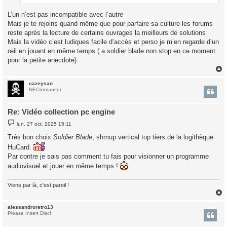
L’un n’est pas incompatible avec l’autre
Mais je te rejoins quand même que pour parfaire sa culture les forums
reste après la lecture de certains ouvrages la meilleurs de solutions
Mais la vidéo c’est ludiques facile d’accès et perso je m’en regarde d’un
œil en jouant en même temps ( a soldier blade non stop en ce moment
pour la petite anecdote)
cazeysan
t
NECromancer
Re: Vidéo collection pc engine
M
lun. 27 oct. 2025 15:11
e
s
Très bon choix
Soldier Blade
, shmup vertical top tiers de la logithèque
s
a
HuCard.
g
Par contre je sais pas comment tu fais pour visionner un programme
e
audiovisuel et jouer en même temps !
Viens par là, c'est pareil !
alessandroretro13
t
Please Insert Disc!