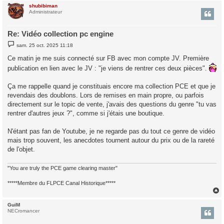
shubibiman
t
Administrateur
Re: Vidéo collection pc engine
M
sam. 25 oct. 2025 11:18
e
s
Ce matin je me suis connecté sur FB avec mon compte JV. Première
s
a
publication en lien avec le JV : "je viens de rentrer ces deux pièces".
g
e
Ça me rappelle quand je constituais encore ma collection PCE et que je
revendais des doublons. Lors de remises en main propre, ou parfois
directement sur le topic de vente, j'avais des questions du genre "tu vas
rentrer d'autres jeux ?", comme si j'étais une boutique.
N'étant pas fan de Youtube, je ne regarde pas du tout ce genre de vidéo
mais trop souvent, les anecdotes tournent autour du prix ou de la rareté
de l'objet.
"You are truly the PCE game clearing master"
*****Membre du FLPCE Canal Historique*****
GuiM
t
NECromancer