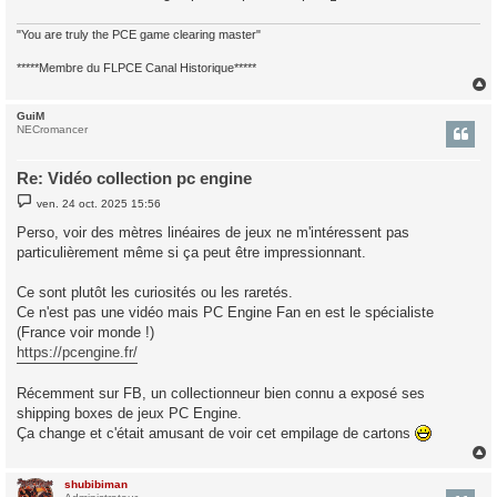
"You are truly the PCE game clearing master"
*****Membre du FLPCE Canal Historique*****
GuiM
t
NECromancer
Re: Vidéo collection pc engine
M
ven. 24 oct. 2025 15:56
e
s
Perso, voir des mètres linéaires de jeux ne m'intéressent pas
s
particulièrement même si ça peut être impressionnant.
a
g
e
Ce sont plutôt les curiosités ou les raretés.
Ce n'est pas une vidéo mais PC Engine Fan en est le spécialiste
(France voir monde !)
https://pcengine.fr/
Récemment sur FB, un collectionneur bien connu a exposé ses
shipping boxes de jeux PC Engine.
Ça change et c'était amusant de voir cet empilage de cartons
shubibiman