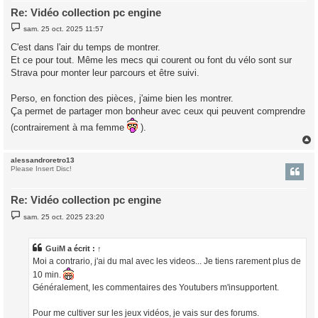
Re: Vidéo collection pc engine
M
sam. 25 oct. 2025 11:57
e
s
C'est dans l'air du temps de montrer.
s
Et ce pour tout. Même les mecs qui courent ou font du vélo sont sur
a
g
Strava pour monter leur parcours et être suivi.
e
Perso, en fonction des pièces, j'aime bien les montrer.
Ça permet de partager mon bonheur avec ceux qui peuvent comprendre
(contrairement à ma femme
).
alessandroretro13
t
Please Insert Disc!
Re: Vidéo collection pc engine
M
sam. 25 oct. 2025 23:20
e
s
s
a
GuiM
a écrit :
↑
g
Moi a contrario, j'ai du mal avec les videos... Je tiens rarement plus de
e
10 min.
Généralement, les commentaires des Youtubers m'insupportent.
Pour me cultiver sur les jeux vidéos, je vais sur des forums.