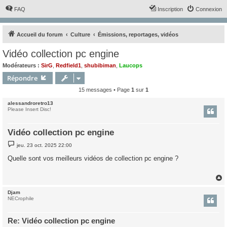
FAQ
Inscription
Connexion
Accueil du forum
Culture
Émissions, reportages, vidéos
Vidéo collection pc engine
Modérateurs :
SirG
,
Redfield1
,
shubibiman
,
Laucops
Répondre
15 messages • Page
1
sur
1
alessandroretro13
Please Insert Disc!
Vidéo collection pc engine
M
jeu. 23 oct. 2025 22:00
e
s
Quelle sont vos meilleurs vidéos de collection pc engine ?
s
a
g
e
Djam
t
NECrophile
Re: Vidéo collection pc engine