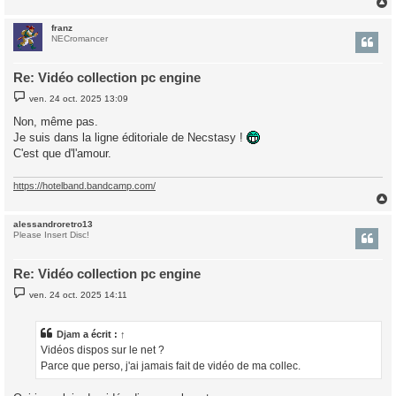
franz
t
NECromancer
Re: Vidéo collection pc engine
M
ven. 24 oct. 2025 13:09
e
s
Non, même pas.
s
Je suis dans la ligne éditoriale de Necstasy !
a
g
C'est que d'l'amour.
e
https://hotelband.bandcamp.com/
alessandroretro13
t
Please Insert Disc!
Re: Vidéo collection pc engine
M
ven. 24 oct. 2025 14:11
e
s
s
a
Djam
a écrit :
↑
g
Vidéos dispos sur le net ?
e
Parce que perso, j'ai jamais fait de vidéo de ma collec.