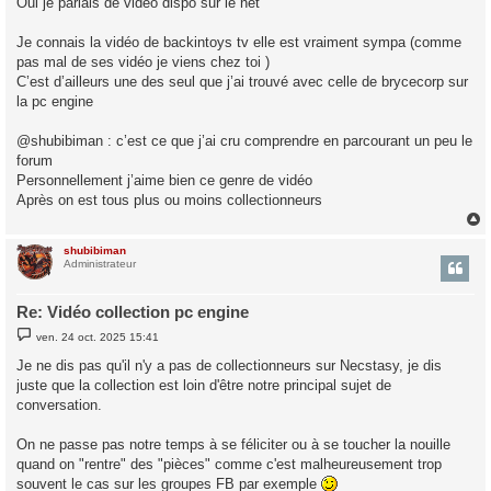
Oui je parlais de vidéo dispo sur le net
Je connais la vidéo de backintoys tv elle est vraiment sympa (comme
pas mal de ses vidéo je viens chez toi )
C’est d’ailleurs une des seul que j’ai trouvé avec celle de brycecorp sur
la pc engine
@shubibiman : c’est ce que j’ai cru comprendre en parcourant un peu le
forum
Personnellement j’aime bien ce genre de vidéo
Après on est tous plus ou moins collectionneurs
shubibiman
t
Administrateur
Re: Vidéo collection pc engine
M
ven. 24 oct. 2025 15:41
e
s
Je ne dis pas qu'il n'y a pas de collectionneurs sur Necstasy, je dis
s
juste que la collection est loin d'être notre principal sujet de
a
g
conversation.
e
On ne passe pas notre temps à se féliciter ou à se toucher la nouille
quand on "rentre" des "pièces" comme c'est malheureusement trop
souvent le cas sur les groupes FB par exemple