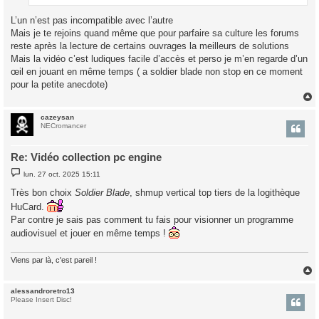
L’un n’est pas incompatible avec l’autre
Mais je te rejoins quand même que pour parfaire sa culture les forums
reste après la lecture de certains ouvrages la meilleurs de solutions
Mais la vidéo c’est ludiques facile d’accès et perso je m’en regarde d’un
œil en jouant en même temps ( a soldier blade non stop en ce moment
pour la petite anecdote)
cazeysan
t
NECromancer
Re: Vidéo collection pc engine
M
lun. 27 oct. 2025 15:11
e
s
Très bon choix
Soldier Blade
, shmup vertical top tiers de la logithèque
s
a
HuCard.
g
Par contre je sais pas comment tu fais pour visionner un programme
e
audiovisuel et jouer en même temps !
Viens par là, c'est pareil !
alessandroretro13
t
Please Insert Disc!