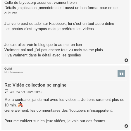
Celle de brycecorp aussi est vraiment bien
Détails ,explication ,anecdote c’est aussi un bon format pour en se
culturer
J’ai vu le post de adol sur Facebook, lui c’est un tout autre délire
Les photos c’est sympas mais je préfères les vidéos
Je suis allez voir le blog que tu as mis en lien
Vraiment pal mal ,j’ai pas encore tout vu mais sa me plais
Il va vraiment dans le détail avec les goodies
GuiM
t
NECromancer
Re: Vidéo collection pc engine
M
ven. 24 oct. 2025 20:52
e
s
Moi a contrario, j'ai du mal avec les videos... Je tiens rarement plus de
s
10 min.
a
g
Généralement, les commentaires des Youtubers m'insupportent.
e
Pour me cultiver sur les jeux vidéos, je vais sur des forums.