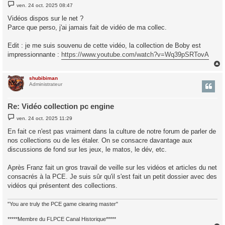
M
ven. 24 oct. 2025 08:47
e
s
Vidéos dispos sur le net ?
s
Parce que perso, j'ai jamais fait de vidéo de ma collec.
a
g
e
Edit : je me suis souvenu de cette vidéo, la collection de Boby est
impressionnante :
https://www.youtube.com/watch?v=Wq39pSRTovA
shubibiman
t
Administrateur
Re: Vidéo collection pc engine
M
ven. 24 oct. 2025 11:29
e
s
En fait ce n'est pas vraiment dans la culture de notre forum de parler de
s
nos collections ou de les étaler. On se consacre davantage aux
a
g
discussions de fond sur les jeux, le matos, le dév, etc.
e
Après Franz fait un gros travail de veille sur les vidéos et articles du net
consacrés à la PCE. Je suis sûr qu'il s'est fait un petit dossier avec des
vidéos qui présentent des collections.
"You are truly the PCE game clearing master"
*****Membre du FLPCE Canal Historique*****