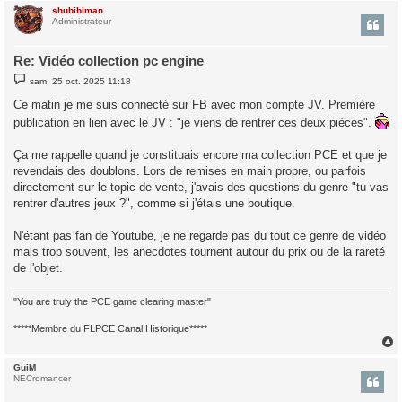
shubibiman
t
Administrateur
Re: Vidéo collection pc engine
M
sam. 25 oct. 2025 11:18
e
s
Ce matin je me suis connecté sur FB avec mon compte JV. Première
s
a
publication en lien avec le JV : "je viens de rentrer ces deux pièces".
g
e
Ça me rappelle quand je constituais encore ma collection PCE et que je
revendais des doublons. Lors de remises en main propre, ou parfois
directement sur le topic de vente, j'avais des questions du genre "tu vas
rentrer d'autres jeux ?", comme si j'étais une boutique.
N'étant pas fan de Youtube, je ne regarde pas du tout ce genre de vidéo
mais trop souvent, les anecdotes tournent autour du prix ou de la rareté
de l'objet.
"You are truly the PCE game clearing master"
*****Membre du FLPCE Canal Historique*****
GuiM
t
NECromancer