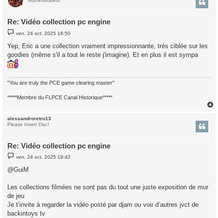
t
Administrateur
Re: Vidéo collection pc engine
M
ven. 24 oct. 2025 16:50
e
s
Yep, Eric a une collection vraiment impressionnante, très ciblée sur les
s
goodies (même s'il a tout le reste j'imagine). Et en plus il est sympa
a
g
e
"You are truly the PCE game clearing master"
*****Membre du FLPCE Canal Historique*****
alessandroretro13
t
Please Insert Disc!
Re: Vidéo collection pc engine
M
ven. 24 oct. 2025 19:42
e
s
@GuiM
s
a
g
Les collections filmées ne sont pas du tout une juste exposition de mur
e
de jeu
Je t’invite à regarder la vidéo posté par djam ou voir d’autres jvct de
backintoys tv