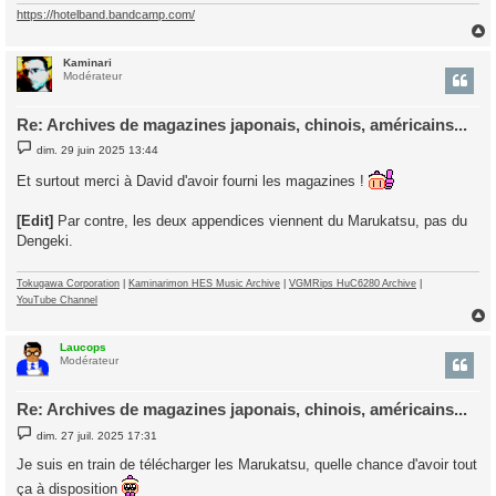
https://hotelband.bandcamp.com/
Kaminari
t
Modérateur
Re: Archives de magazines japonais, chinois, américains...
M
dim. 29 juin 2025 13:44
e
s
Et surtout merci à David d'avoir fourni les magazines !
s
a
g
[Edit]
Par contre, les deux appendices viennent du Marukatsu, pas du
e
Dengeki.
Tokugawa Corporation
|
Kaminarimon HES Music Archive
|
VGMRips HuC6280 Archive
|
YouTube Channel
Laucops
t
Modérateur
Re: Archives de magazines japonais, chinois, américains...
M
dim. 27 juil. 2025 17:31
e
s
Je suis en train de télécharger les Marukatsu, quelle chance d'avoir tout
s
a
ça à disposition