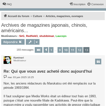
FAQ
Inscription
Connexion
Accueil du forum
Culture
Articles, magazines, ouvrages
Archives de magazines japonais, chinois,
américains...
Modérateurs :
SirG
,
Redfield1
,
shubibiman
,
Laucops
Répondre
1
9
10
11
12
13
Page
13
Précédent
sur
13
193 messages
…
Kaminari
Modérateur
Re: Qui que vous avez acheté donc aujourd'hui
M
mar. 03 juin 2025 10:25
e
s
Non, les anciens rédacteurs du Marukatsu ont été remplacés sur la
s
période 1993/1994.
a
g
e
Il faut souligner que Media Works était un éditeur tout frais en 1993,
puisque c'était une nouvelle filiale de Kadokawa. Peut-être que la
maison-mère a voulu rassembler ses activités de presse vidéo-ludique