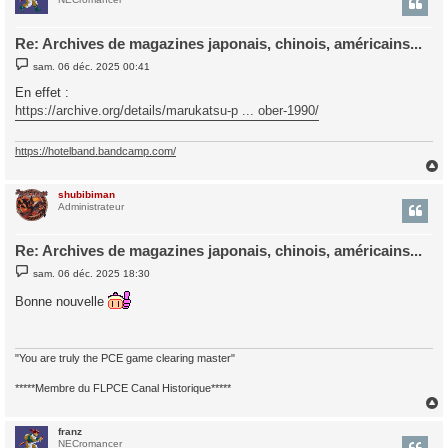
Re: Archives de magazines japonais, chinois, américains...
M
sam. 06 déc. 2025 00:41
e
s
En effet :
s
https://archive.org/details/marukatsu-p ... ober-1990/
a
g
e
https://hotelband.bandcamp.com/
shubibiman
t
Administrateur
Re: Archives de magazines japonais, chinois, américains...
M
sam. 06 déc. 2025 18:30
e
s
Bonne nouvelle
s
a
g
e
"You are truly the PCE game clearing master"
*****Membre du FLPCE Canal Historique*****
franz
t
NECromancer