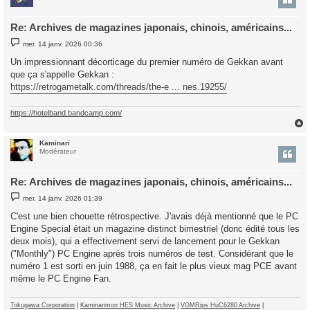
Re: Archives de magazines japonais, chinois, américains...
M
mer. 14 janv. 2026 00:36
e
s
Un impressionnant décorticage du premier numéro de Gekkan avant
s
que ça s'appelle Gekkan :
a
g
https://retrogametalk.com/threads/the-e ... nes.19255/
e
https://hotelband.bandcamp.com/
Kaminari
t
Modérateur
Re: Archives de magazines japonais, chinois, américains...
M
mer. 14 janv. 2026 01:39
e
s
C'est une bien chouette rétrospective. J'avais déjà mentionné que le PC
s
Engine Special était un magazine distinct bimestriel (donc édité tous les
a
g
deux mois), qui a effectivement servi de lancement pour le Gekkan
e
("Monthly") PC Engine après trois numéros de test. Considérant que le
numéro 1 est sorti en juin 1988, ça en fait le plus vieux mag PCE avant
même le PC Engine Fan.
Tokugawa Corporation
|
Kaminarimon HES Music Archive
|
VGMRips HuC6280 Archive
|