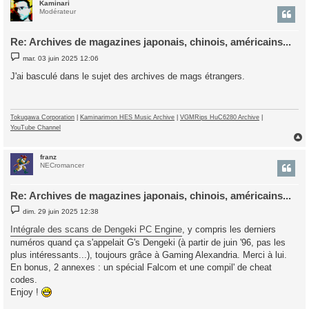
Kaminari
t
Modérateur
Re: Archives de magazines japonais, chinois, américains...
M
mar. 03 juin 2025 12:06
e
s
J'ai basculé dans le sujet des archives de mags étrangers.
s
a
g
e
Tokugawa Corporation
|
Kaminarimon HES Music Archive
|
VGMRips HuC6280 Archive
|
YouTube Channel
franz
t
NECromancer
Re: Archives de magazines japonais, chinois, américains...
M
dim. 29 juin 2025 12:38
e
s
Intégrale des scans de Dengeki PC Engine
, y compris les derniers
s
numéros quand ça s'appelait G's Dengeki (à partir de juin '96, pas les
a
g
plus intéressants...), toujours grâce à Gaming Alexandria. Merci à lui.
e
En bonus, 2 annexes : un spécial Falcom et une compil' de cheat
codes.
Enjoy !