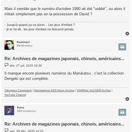
g
e
Mais il semble que le numéro d'octobre 1990 ait été "oublié", ou alors il
n'était simplement pas en la possession de David ?
- Jusqu'à quand ça va durer... Les jeux d'enfant ?
- je te l'ai dit : les jeux d'enfant ne finissent jamais.
Kaminari
t
Modérateur
Re: Archives de magazines japonais, chinois, américains...
M
dim. 27 juil. 2025 19:38
e
s
Il manque encore plusieurs numéros du Marukatsu ; c'est la collection
s
Dengeki qui est complète.
a
g
e
Tokugawa Corporation
|
Kaminarimon HES Music Archive
|
VGMRips HuC6280 Archive
|
YouTube Channel
franz
t
NECromancer
Re: Archives de magazines japonais, chinois, américains...
M
ven. 05 déc. 2025 12:21