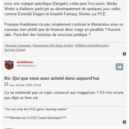
sous une marque spécifique (Dengeki) créée pour l'occasion. Media
Works a d'ailleurs participé au développement de quelques jeux vidéo,
comme Emerald Dragon et Anearth Fantasy Stories sur PCE.
Pourquoi Kadokawa n'a pas simplement continué le Marukatsu sous un
nouveau nom plutôt que de financer deux mags en parallèle ? Aucune
idée. Peut-être des histoires de structure juridique ?
Tokugawa Corporation
|
Kaminarimon HES Music Archive
|
VGMRips HuC6280 Archive
|
YouTube Channel
shubibiman
t
Administrateur
Re: Qui que vous avez acheté donc aujourd'hui
M
mar. 03 juin 2025 10:54
e
s
Ça ne mériterait pas un topic consacré aux magazines ? S'il n'en existe
s
pas déjà un bien sûr.
a
g
e
"You are truly the PCE game clearing master"
*****Membre du FLPCE Canal Historique*****