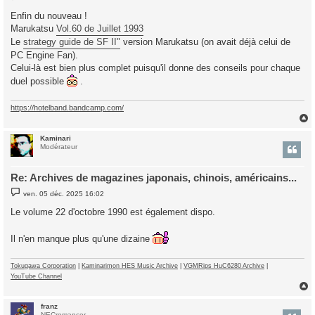
e
s
Enfin du nouveau !
s
Marukatsu
Vol.60 de Juillet 1993
a
g
Le
strategy guide de SF II"
version Marukatsu (on avait déjà celui de
e
PC Engine Fan).
Celui-là est bien plus complet puisqu'il donne des conseils pour chaque
duel possible
.
https://hotelband.bandcamp.com/
Kaminari
t
Modérateur
Re: Archives de magazines japonais, chinois, américains...
M
ven. 05 déc. 2025 16:02
e
s
Le volume 22 d'octobre 1990 est également dispo.
s
a
g
Il n'en manque plus qu'une dizaine
e
Tokugawa Corporation
|
Kaminarimon HES Music Archive
|
VGMRips HuC6280 Archive
|
YouTube Channel
franz
t
NECromancer