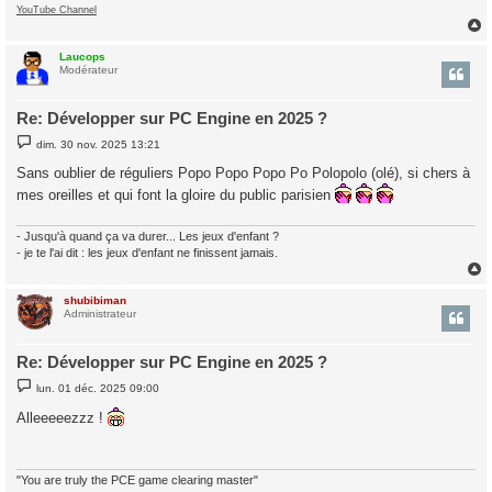
YouTube Channel
Laucops
t
Modérateur
Re: Développer sur PC Engine en 2025 ?
M
dim. 30 nov. 2025 13:21
e
s
Sans oublier de réguliers Popo Popo Popo Po Polopolo (olé), si chers à
s
a
mes oreilles et qui font la gloire du public parisien
g
e
- Jusqu'à quand ça va durer... Les jeux d'enfant ?
- je te l'ai dit : les jeux d'enfant ne finissent jamais.
shubibiman
t
Administrateur
Re: Développer sur PC Engine en 2025 ?
M
lun. 01 déc. 2025 09:00
e
s
Alleeeeezzz !
s
a
g
e
"You are truly the PCE game clearing master"