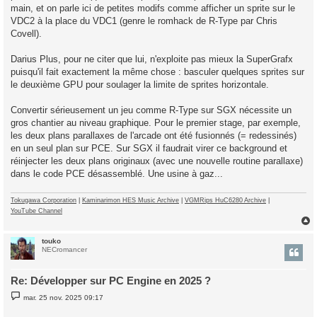
main, et on parle ici de petites modifs comme afficher un sprite sur le
VDC2 à la place du VDC1 (genre le romhack de R-Type par Chris
Covell).
Darius Plus, pour ne citer que lui, n'exploite pas mieux la SuperGrafx
puisqu'il fait exactement la même chose : basculer quelques sprites sur
le deuxième GPU pour soulager la limite de sprites horizontale.
Convertir sérieusement un jeu comme R-Type sur SGX nécessite un
gros chantier au niveau graphique. Pour le premier stage, par exemple,
les deux plans parallaxes de l'arcade ont été fusionnés (= redessinés)
en un seul plan sur PCE. Sur SGX il faudrait virer ce background et
réinjecter les deux plans originaux (avec une nouvelle routine parallaxe)
dans le code PCE désassemblé. Une usine à gaz...
Tokugawa Corporation
|
Kaminarimon HES Music Archive
|
VGMRips HuC6280 Archive
|
YouTube Channel
touko
t
NECromancer
Re: Développer sur PC Engine en 2025 ?
M
mar. 25 nov. 2025 09:17
e
s