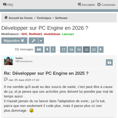
FAQ
Inscription
Connexion
Accueil du forum
Technique
Software
Développer sur PC Engine en 2026 ?
Modérateurs :
SirG
,
Redfield1
,
shubibiman
,
Laucops
Répondre
1
17
18
19
20
21
Page
20
Précédent
sur
21
Suivant
311 messages
…
touko
NECromancer
Re: Développer sur PC Engine en 2025 ?
M
mer. 05 mars 2025 17:42
e
s
Il me semble qu'il avait eu des soucis de santé, c'est peut être à cause
s
de ça, et je pense que ses activités pros doivent lui prendre pas mal de
a
g
temps aussi .
e
il n'aurait jamais du se lancer dans l'adaptation de sonic, ça l'a tué,
parce que non seulement il code plus, mais il passe plus ici non
plus,dommage .