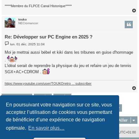
*****Membre du FLPCE Canal Historique*****
touko
t
NECromancer
Re: Développer sur PC Engine en 2025 ?
M
lun. 01 déc. 2025 11:04
e
s
Moi je mettrai aussi bébel et kiki dans les tribunes en guise d'hommage
s
a
.
g
L'idéal serait de reprendre la physique du jeu et refaire un jeu de tennis
e
SGX+AC+CDROM .
https://www.youtube.com/user/TOUKOretro ... subscriber
Répondre
t
En poursuivant votre navigation sur ce site, vous
1
17
18
19
20
21
Page
20
Précédent
sur
21
Suivant
311 messages
…
acceptez l’utilisation de cookies vous permettant
de bénéficier d’une expérience de navigation
Aller
optimale.
En savoir plus…
Nous contacter
Supprimer les cookies
Fuseau horaire sur
UTC+01:00