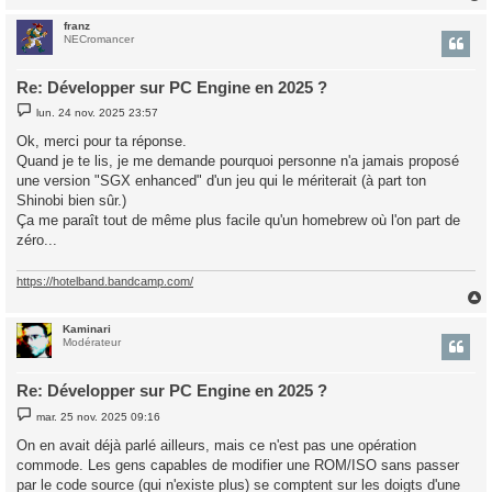
franz
t
NECromancer
Re: Développer sur PC Engine en 2025 ?
M
lun. 24 nov. 2025 23:57
e
s
Ok, merci pour ta réponse.
s
Quand je te lis, je me demande pourquoi personne n'a jamais proposé
a
g
une version "SGX enhanced" d'un jeu qui le mériterait (à part ton
e
Shinobi bien sûr.)
Ça me paraît tout de même plus facile qu'un homebrew où l'on part de
zéro...
https://hotelband.bandcamp.com/
Kaminari
t
Modérateur
Re: Développer sur PC Engine en 2025 ?
M
mar. 25 nov. 2025 09:16
e
s
On en avait déjà parlé ailleurs, mais ce n'est pas une opération
s
commode. Les gens capables de modifier une ROM/ISO sans passer
a
g
par le code source (qui n'existe plus) se comptent sur les doigts d'une
e