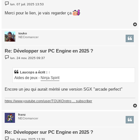
M
lun. 07 juil. 2025 13:53
e
s
Merci pour le lien, je vais regarder ça
s
a
g
e
touko
t
NECromancer
Re: Développer sur PC Engine en 2025 ?
M
lun. 24 nov. 2025 09:37
e
s
s
a
Laucops
a écrit :
↑
g
Aides de jeux -
Ninja Spirit
e
Encore un jeu qui aurait mérité une version SGX "arcade perfect"
https://www.youtube.com/user/TOUKOretro ... subscriber
franz
t
NECromancer
Re: Développer sur PC Engine en 2025 ?
M
lun. 24 nov. 2025 13:30