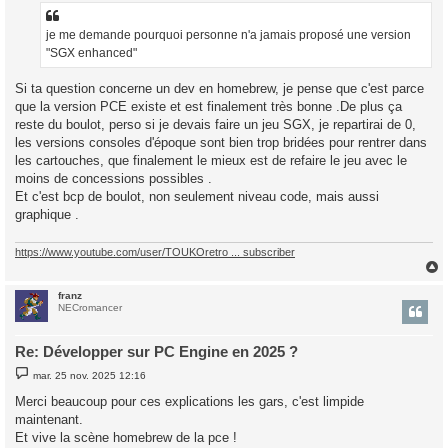
s
a
g
je me demande pourquoi personne n'a jamais proposé une version
e
"SGX enhanced"
Si ta question concerne un dev en homebrew, je pense que c'est parce
que la version PCE existe et est finalement très bonne .De plus ça
reste du boulot, perso si je devais faire un jeu SGX, je repartirai de 0,
les versions consoles d'époque sont bien trop bridées pour rentrer dans
les cartouches, que finalement le mieux est de refaire le jeu avec le
moins de concessions possibles .
Et c'est bcp de boulot, non seulement niveau code, mais aussi
graphique .
https://www.youtube.com/user/TOUKOretro ... subscriber
franz
t
NECromancer
Re: Développer sur PC Engine en 2025 ?
M
mar. 25 nov. 2025 12:16
e
s
Merci beaucoup pour ces explications les gars, c'est limpide
s
maintenant.
a
g
Et vive la scène homebrew de la pce !
e