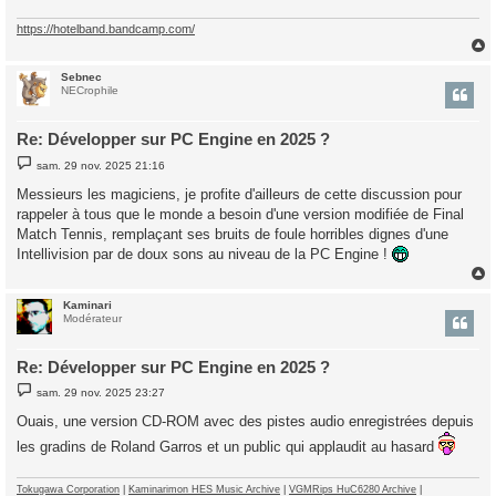
https://hotelband.bandcamp.com/
Sebnec
t
NECrophile
Re: Développer sur PC Engine en 2025 ?
M
sam. 29 nov. 2025 21:16
e
s
Messieurs les magiciens, je profite d'ailleurs de cette discussion pour
s
rappeler à tous que le monde a besoin d'une version modifiée de Final
a
g
Match Tennis, remplaçant ses bruits de foule horribles dignes d'une
e
Intellivision par de doux sons au niveau de la PC Engine !
Kaminari
t
Modérateur
Re: Développer sur PC Engine en 2025 ?
M
sam. 29 nov. 2025 23:27
e
s
Ouais, une version CD-ROM avec des pistes audio enregistrées depuis
s
a
les gradins de Roland Garros et un public qui applaudit au hasard
g
e
Tokugawa Corporation
|
Kaminarimon HES Music Archive
|
VGMRips HuC6280 Archive
|