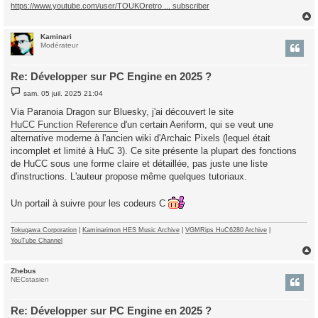
https://www.youtube.com/user/TOUKOretro ... subscriber
Kaminari
t
Modérateur
Re: Développer sur PC Engine en 2025 ?
M
sam. 05 juil. 2025 21:04
e
s
Via Paranoia Dragon sur Bluesky, j'ai découvert le site
s
HuCC Function Reference
d'un certain Aeriform, qui se veut une
a
g
alternative moderne à l'ancien wiki d'Archaic Pixels (lequel était
e
incomplet et limité à HuC 3). Ce site présente la plupart des fonctions
de HuCC sous une forme claire et détaillée, pas juste une liste
d'instructions. L'auteur propose même quelques tutoriaux.
Un portail à suivre pour les codeurs C
Tokugawa Corporation
|
Kaminarimon HES Music Archive
|
VGMRips HuC6280 Archive
|
YouTube Channel
Zhebus
t
NECstasien
Re: Développer sur PC Engine en 2025 ?