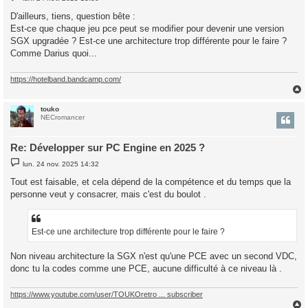
e
s
D'ailleurs, tiens, question bête :
s
Est-ce que chaque jeu pce peut se modifier pour devenir une version
a
g
SGX upgradée ? Est-ce une architecture trop différente pour le faire ?
e
Comme Darius quoi...
https://hotelband.bandcamp.com/
touko
t
NECromancer
Re: Développer sur PC Engine en 2025 ?
M
lun. 24 nov. 2025 14:32
e
s
Tout est faisable, et cela dépend de la compétence et du temps que la
s
personne veut y consacrer, mais c'est du boulot .
a
g
e
Est-ce une architecture trop différente pour le faire ?
Non niveau architecture la SGX n'est qu'une PCE avec un second VDC,
donc tu la codes comme une PCE, aucune difficulté à ce niveau là .
https://www.youtube.com/user/TOUKOretro ... subscriber