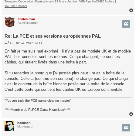
Tokugawa Corporation
|
Kaminarimon HES Music Archive
|
VGMRips HuC6280 Archive
|
YouTube Channel
shubibiman
t
Administrateur
Re: La PCE et ses versions européennes PAL
M
lun. 07 juil. 2025 14:29
e
s
En fait je me suis mal exprimé : il n'y a pas de modèle UK et de modèle
s
PAL. Les consoles sont les mêmes. Ce qui changent, ce sont les
a
g
câbles, qui étaient livrés dans une boîte à part.
e
Si tu regardes la photo que j'ai postée plus haut : tu as la boîte de la
console. Celle-ci (comme son contenu) ne change pas. Ce qui change
c'est le contenu de la boîte blanche posée sur la boîte de la console.
C'est cette boîte qui contient les câbles UK ou Europe continentale.
"You are truly the PCE game clearing master"
*****Membre du FLPCE Canal Historique*****
Kaminari
t
Modérateur