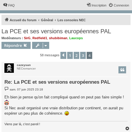
FAQ
Inscription
Connexion
Accueil du forum
Général
Les consoles NEC
La PCE et ses versions européennes PAL
Modérateurs :
SirG
,
Redfield1
,
shubibiman
,
Laucops
Répondre
1
2
3
4
Précédent
58 messages
cazeysan
NECromancer
Re: La PCE et ses versions européennes PAL
M
sam. 07 juin 2025 23:18
e
s
Eh bien je pense qu'on fait compliqué quand on peut pas faire simple !
s
a
g
Si Nec avait organisé une vraie distribution par continent, on aurait pu
e
espérer un peu plus de cohérence.
Viens par là, c'est pareil !