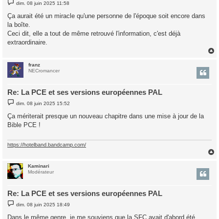
M
dim. 08 juin 2025 11:58
e
s
Ça aurait été un miracle qu'une personne de l'époque soit encore dans
s
la boîte.
a
g
Ceci dit, elle a tout de même retrouvé l'information, c'est déjà
e
extraordinaire.
franz
t
NECromancer
Re: La PCE et ses versions européennes PAL
M
dim. 08 juin 2025 15:52
e
s
Ça mériterait presque un nouveau chapitre dans une mise à jour de la
s
Bible PCE !
a
g
e
https://hotelband.bandcamp.com/
Kaminari
t
Modérateur
Re: La PCE et ses versions européennes PAL
M
dim. 08 juin 2025 18:49
e
s
Dans le même genre, je me souviens que la SFC avait d'abord été