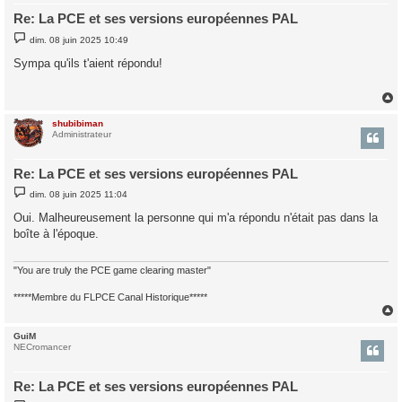
Re: La PCE et ses versions européennes PAL
M
dim. 08 juin 2025 10:49
e
s
Sympa qu'ils t'aient répondu!
s
a
g
e
shubibiman
t
Administrateur
Re: La PCE et ses versions européennes PAL
M
dim. 08 juin 2025 11:04
e
s
Oui. Malheureusement la personne qui m'a répondu n'était pas dans la
s
boîte à l'époque.
a
g
e
"You are truly the PCE game clearing master"
*****Membre du FLPCE Canal Historique*****
GuiM
t
NECromancer
Re: La PCE et ses versions européennes PAL