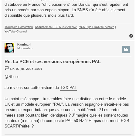
s
distribuée en France "officieusement" par Bandai, qui s'est rapidement
a
g
pris un procès par son copain nippon. La SNES n'a été officiellement
e
disponible que plusieurs mois plus tard.
Tokugawa Corporation
|
Kaminarimon HES Music Archive
|
VGMRips HuC6280 Archive
|
YouTube Channel
Kaminari
t
Modérateur
Re: La PCE et ses versions européennes PAL
M
lun. 07 juil. 2025 14:01
e
s
@Shubi
s
a
g
Je reviens sur cette histoire de
TGX PAL
.
e
Un point m'échappe : tu sembles faire une distinction entre le modèle
UK et un modèle européen "PAL". La version espagnole n'était-elle pas
un simple export britannique avec une alim différente ? Les cartes-
mères sont pourtant bien identiques ? J'imagine qu'elles sortent toutes
les deux (a minima) du composite PAL 50 Hz ? Et
quid
des mods RGB
SCART/Péritel ?