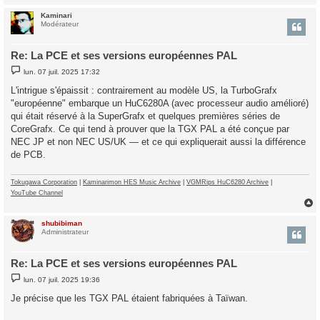
Kaminari
t
Modérateur
Re: La PCE et ses versions européennes PAL
M
lun. 07 juil. 2025 17:32
e
s
L'intrigue s'épaissit : contrairement au modèle US, la TurboGrafx
s
"européenne" embarque un HuC6280A (avec processeur audio amélioré)
a
g
qui était réservé à la SuperGrafx et quelques premières séries de
e
CoreGrafx. Ce qui tend à prouver que la TGX PAL a été conçue par
NEC JP et non NEC US/UK — et ce qui expliquerait aussi la différence
de PCB.
Tokugawa Corporation
|
Kaminarimon HES Music Archive
|
VGMRips HuC6280 Archive
|
YouTube Channel
shubibiman
t
Administrateur
Re: La PCE et ses versions européennes PAL
M
lun. 07 juil. 2025 19:36
e
s
Je précise que les TGX PAL étaient fabriquées à Taïwan.
s
a
g