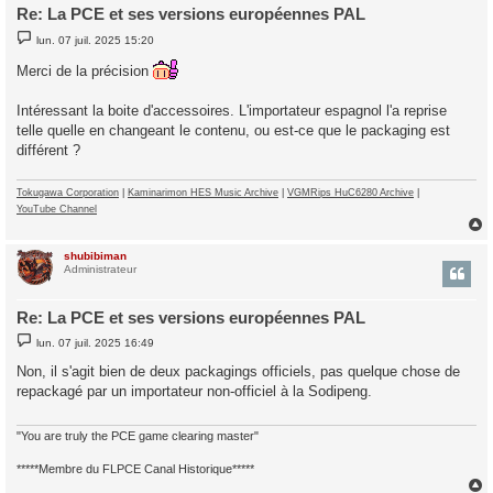
Re: La PCE et ses versions européennes PAL
M
lun. 07 juil. 2025 15:20
e
s
Merci de la précision
s
a
g
Intéressant la boite d'accessoires. L'importateur espagnol l'a reprise
e
telle quelle en changeant le contenu, ou est-ce que le packaging est
différent ?
Tokugawa Corporation
|
Kaminarimon HES Music Archive
|
VGMRips HuC6280 Archive
|
YouTube Channel
shubibiman
t
Administrateur
Re: La PCE et ses versions européennes PAL
M
lun. 07 juil. 2025 16:49
e
s
Non, il s'agit bien de deux packagings officiels, pas quelque chose de
s
repackagé par un importateur non-officiel à la Sodipeng.
a
g
e
"You are truly the PCE game clearing master"
*****Membre du FLPCE Canal Historique*****