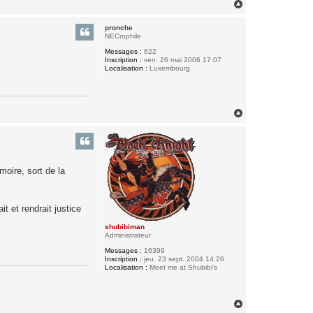
H
a
u
pronche
t
NECrophile
Messages :
622
Inscription :
ven. 26 mai 2006 17:07
Localisation :
Luxembourg
H
a
u
t
moire, sort de la
t et rendrait justice
shubibiman
Administrateur
Messages :
16399
Inscription :
jeu. 23 sept. 2004 14:26
Localisation :
Meet me at Shubibi's
H
a