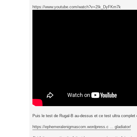
https://www.youtube.com/watch?v=2Ik_DyFKm7k
Puis le test de Rugal-B au-dessus et ce test ultra complet 
https://ephemeralenigmascom.wordpress.c ... gladiator/