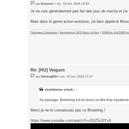
M
par
Kaminari
»
lun. 18 nov. 2024 16:33
e
s
Je ne suis généralement pas fan des jeux de mecha et j'ai
s
a
g
Mais dans le genre action-aventure, j'ai bien apprécié Bloo
e
Tokugawa Corporation
|
Kaminarimon HES Music Archive
|
VGMRips HuC6280 Arc
Re: [HU] Veigues
M
par
ShiningBZH
»
lun. 18 nov. 2024 17:17
e
s
s
a
shubibiman
a écrit :
↑
g
e
Au passage, Browning est lui aussi un titre trop injustemen
Merci je ne le connaissais pas ce Browning !
https://www.youtube.com/watch?v=82tZ5iJ0Yx8