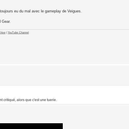
 toujours eu du mal avec le gameplay de Veigues.
d Gear.
hive
|
YouTube Channel
t critiqué, alors que c'est une tuerie.