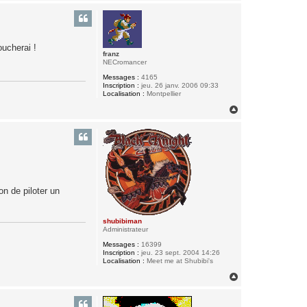
u
t
oucherai !
franz
NECromancer
Messages :
4165
Inscription :
jeu. 26 janv. 2006 09:33
Localisation :
Montpellier
H
a
u
t
on de piloter un
shubibiman
Administrateur
Messages :
16399
Inscription :
jeu. 23 sept. 2004 14:26
Localisation :
Meet me at Shubibi's
H
a
u
t