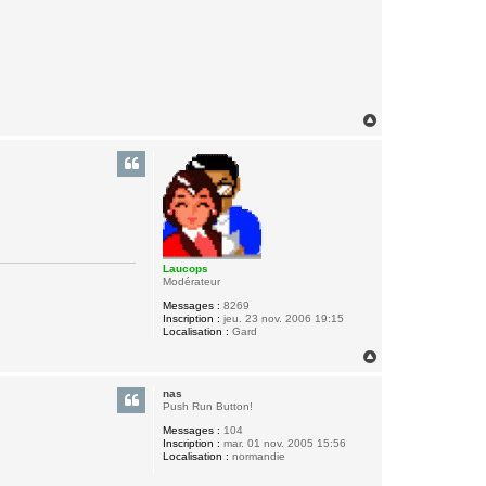
H
a
u
t
Laucops
Modérateur
Messages :
8269
Inscription :
jeu. 23 nov. 2006 19:15
Localisation :
Gard
H
a
u
nas
t
Push Run Button!
Messages :
104
Inscription :
mar. 01 nov. 2005 15:56
Localisation :
normandie