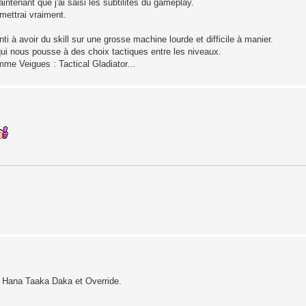
 maintenant que j'ai saisi les subtilités du gameplay.
mettrai vraiment.
enti à avoir du skill sur une grosse machine lourde et difficile à manier.
i nous pousse à des choix tactiques entre les niveaux.
nomme Veigues : Tactical Gladiator...
de Hana Taaka Daka et Override.