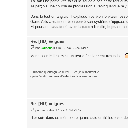
J'ai fait une partie vite fait et la sauce a pris cette fois-ci
Je perçois une courbe de progression à venir quand je m'y 
Dans le test en anglais, il explique très bien le plaisir ress
Game Arts a vraiment bien pensé son système d'upgrade qu
Et pourtant, j'aurais dû avoir la puce à l'oreille; le jeu se 
Re: [HU] Veigues
M
par
Laucops
»
dim. 17 nov. 2024 13:17
e
s
Merci pour le lien, c'est un test effectivement très riche !
s
a
g
e
- Jusqu'à quand ça va durer... Les jeux d'enfant ?
- je te l'ai dit : les jeux d'enfant ne finissent jamais.
Re: [HU] Veigues
M
par
nas
»
dim. 17 nov. 2024 22:32
e
s
Hier soir, dans ce même site, je me suis enfilé les tests 
s
a
g