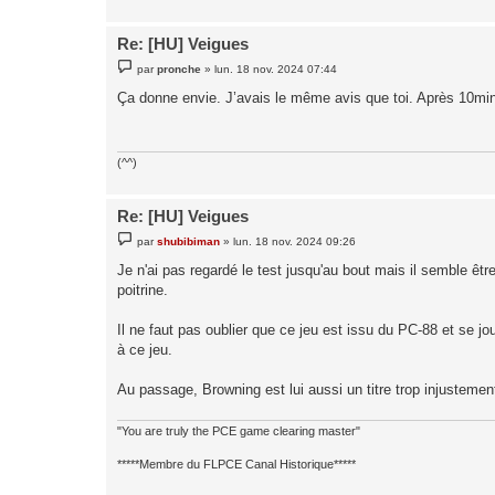
e
Re: [HU] Veigues
M
par
pronche
»
lun. 18 nov. 2024 07:44
e
s
Ça donne envie. J’avais le même avis que toi. Après 10min
s
a
g
e
(^^)
Re: [HU] Veigues
M
par
shubibiman
»
lun. 18 nov. 2024 09:26
e
s
Je n'ai pas regardé le test jusqu'au bout mais il semble êtr
s
poitrine.
a
g
e
Il ne faut pas oublier que ce jeu est issu du PC-88 et se jou
à ce jeu.
Au passage, Browning est lui aussi un titre trop injustement 
"You are truly the PCE game clearing master"
*****Membre du FLPCE Canal Historique*****