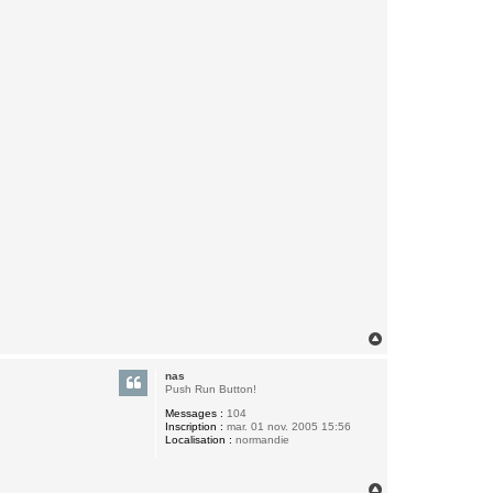
H
a
u
nas
t
Push Run Button!
Messages :
104
Inscription :
mar. 01 nov. 2005 15:56
Localisation :
normandie
H