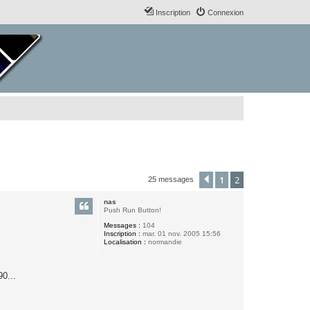
Inscription
Connexion
1
2
Précédent
25 messages
nas
Push Run Button!
Messages :
104
Inscription :
mar. 01 nov. 2005 15:56
Localisation :
normandie
90...