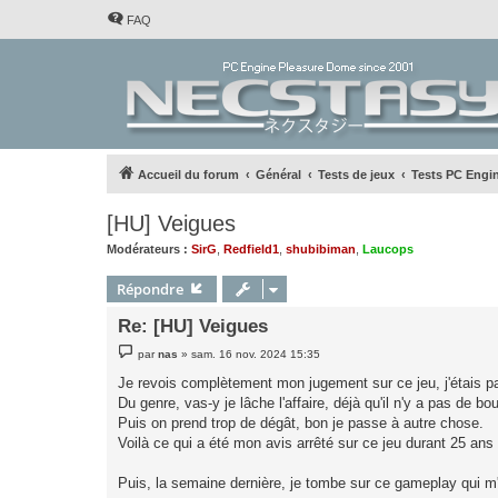
FAQ
Accueil du forum
Général
Tests de jeux
Tests PC Engi
[HU] Veigues
Modérateurs :
SirG
,
Redfield1
,
shubibiman
,
Laucops
Répondre
Re: [HU] Veigues
M
par
nas
»
sam. 16 nov. 2024 15:35
e
s
Je revois complètement mon jugement sur ce jeu, j'étais pas
s
Du genre, vas-y je lâche l'affaire, déjà qu'il n'y a pas de bo
a
g
Puis on prend trop de dégât, bon je passe à autre chose.
e
Voilà ce qui a été mon avis arrêté sur ce jeu durant 25 ans 
Puis, la semaine dernière, je tombe sur ce gameplay qui m'a