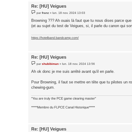
Re: [HU] Veigues
M
par
franz
»
lun. 18 nov. 2024 13:03
e
s
Browning ??? Ah ouais là faut que tu nous dises parce que pe
s
(et au sujet du test de Veigues, si, il parle du canon qui so
a
g
e
https://hotelband.bandcamp.com/
Re: [HU] Veigues
M
par
shubibiman
»
lun. 18 nov. 2024 13:56
e
s
Ah ok donc je me suis arrêté avant qu'il en parle.
s
a
g
Pour Browning, il faut se mettre en tête que tu pilotes un 
e
chewing-gum.
"You are truly the PCE game clearing master"
*****Membre du FLPCE Canal Historique*****
Re: [HU] Veigues