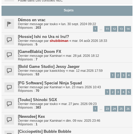
Publié dans
Les consoles NEC
Sujets
Démos en vrac
Dernier message par
touko
«
lun. 30 sept. 2024 09:22
Réponses :
203
1
11
12
13
14
…
[Hossie] Ishi no Ura ni Iru!?
Dernier message par
shubibiman
«
mar. 04 août 2026 18:33
Réponses :
5
[GameBlabla] Doom FX
Dernier message par
Kaminari
«
mar. 28 juil. 2026 18:12
Réponses :
7
[Bold Game Studio] Jessy Jaeger
Dernier message par
kawickboy
«
mar. 12 mai 2026 17:59
Réponses :
53
1
2
3
4
[FG Software] Special Ninja Squad
Dernier message par
Kaminari
«
lun. 23 mars 2026 10:43
Réponses :
70
1
2
3
4
5
[Touko] Shinobi SGX
Dernier message par
touko
«
mar. 27 janv. 2026 09:23
Réponses :
383
1
23
24
25
26
…
[Newsdee] Kex
Dernier message par
Kaminari
«
dim. 09 nov. 2025 23:46
Réponses :
1
[Cicciopetito] Bubble Bobble