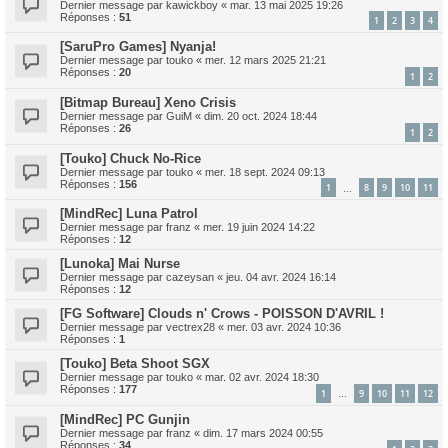
Dernier message par
kawickboy
«
mar. 13 mai 2025 19:26
Réponses :
51
1
2
3
4
[SaruPro Games] Nyanja!
Dernier message par
touko
«
mer. 12 mars 2025 21:21
Réponses :
20
1
2
[Bitmap Bureau] Xeno Crisis
Dernier message par
GuiM
«
dim. 20 oct. 2024 18:44
Réponses :
26
1
2
[Touko] Chuck No-Rice
Dernier message par
touko
«
mer. 18 sept. 2024 09:13
Réponses :
156
1
8
9
10
11
…
[MindRec] Luna Patrol
Dernier message par
franz
«
mer. 19 juin 2024 14:22
Réponses :
12
[Lunoka] Mai Nurse
Dernier message par
cazeysan
«
jeu. 04 avr. 2024 16:14
Réponses :
12
[FG Software] Clouds n' Crows - POISSON D'AVRIL !
Dernier message par
vectrex28
«
mer. 03 avr. 2024 10:36
Réponses :
1
[Touko] Beta Shoot SGX
Dernier message par
touko
«
mar. 02 avr. 2024 18:30
Réponses :
177
1
9
10
11
12
…
[MindRec] PC Gunjin
Dernier message par
franz
«
dim. 17 mars 2024 00:55
Réponses :
34