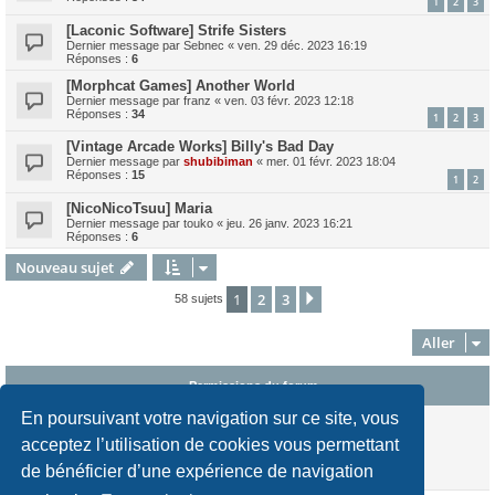
1
2
3
[Laconic Software] Strife Sisters
Dernier message par
Sebnec
«
ven. 29 déc. 2023 16:19
Réponses :
6
[Morphcat Games] Another World
Dernier message par
franz
«
ven. 03 févr. 2023 12:18
Réponses :
34
1
2
3
[Vintage Arcade Works] Billy's Bad Day
Dernier message par
shubibiman
«
mer. 01 févr. 2023 18:04
Réponses :
15
1
2
[NicoNicoTsuu] Maria
Dernier message par
touko
«
jeu. 26 janv. 2023 16:21
Réponses :
6
Nouveau sujet
1
2
3
Suivant
58 sujets
Aller
Permissions du forum
En poursuivant votre navigation sur ce site, vous
Vous
ne pouvez pas
publier de nouveaux sujets dans ce forum
Vous
ne pouvez pas
répondre aux sujets dans ce forum
acceptez l’utilisation de cookies vous permettant
Vous
ne pouvez pas
modifier vos messages dans ce forum
de bénéficier d’une expérience de navigation
Vous
ne pouvez pas
supprimer vos messages dans ce forum