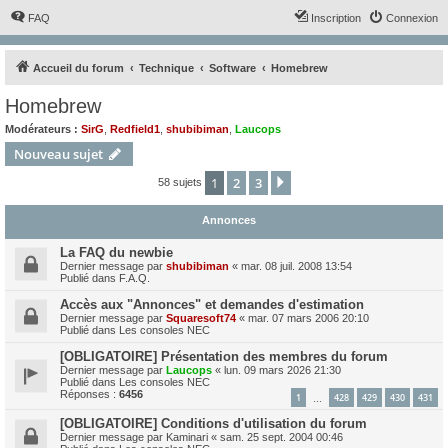
FAQ
Inscription
Connexion
Accueil du forum
Technique
Software
Homebrew
Homebrew
Modérateurs :
SirG
,
Redfield1
,
shubibiman
,
Laucops
Nouveau sujet
1
2
3
Suivant
58 sujets
Annonces
La FAQ du newbie
Dernier message par
shubibiman
«
mar. 08 juil. 2008 13:54
Publié dans
F.A.Q.
Accès aux "Annonces" et demandes d'estimation
Dernier message par
Squaresoft74
«
mar. 07 mars 2006 20:10
Publié dans
Les consoles NEC
[OBLIGATOIRE] Présentation des membres du forum
Dernier message par
Laucops
«
lun. 09 mars 2026 21:30
Publié dans
Les consoles NEC
Réponses :
6456
1
428
429
430
431
…
[OBLIGATOIRE] Conditions d'utilisation du forum
Dernier message par
Kaminari
«
sam. 25 sept. 2004 00:46