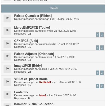
Publié dans
Les consoles NEC
Sujets
Palette Quantizer [Rilden]
Dernier message par
Kaminari
«
jeu. 25 déc. 2025 14:56
MergeBMP2PCE [Touko]
Dernier message par
touko
«
ven. 21 févr. 2025 12:08
Réponses :
22
1
2
GFX2PCE [Alek]
Dernier message par
alekmaul
«
dim. 21 oct. 2018 11:32
Réponses :
16
1
2
Palette Adjuster [Orionsoft]
Dernier message par
touko
«
lun. 14 août 2017 19:06
Réponses :
13
Image2PCE [Eddy]
Dernier message par
dudule
«
ven. 28 févr. 2014 21:02
Réponses :
28
1
2
VRAM et "planar mode"
Dernier message par
Redfield1
«
jeu. 28 août 2008 13:56
Réponses :
15
1
2
Fonte 5x7
Dernier message par
MooZ
«
lun. 19 févr. 2007 14:00
Réponses :
8
Kaminari Visual Collection