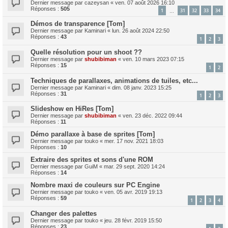
Dernier message par
cazeysan
«
ven. 07 août 2026 16:10
Réponses :
505
1
31
32
33
34
…
Démos de transparence [Tom]
Dernier message par
Kaminari
«
lun. 26 août 2024 22:50
Réponses :
43
1
2
3
Quelle résolution pour un shoot ??
Dernier message par
shubibiman
«
ven. 10 mars 2023 07:15
Réponses :
15
1
2
Techniques de parallaxes, animations de tuiles, etc...
Dernier message par
Kaminari
«
dim. 08 janv. 2023 15:25
Réponses :
31
1
2
3
Slideshow en HiRes [Tom]
Dernier message par
shubibiman
«
ven. 23 déc. 2022 09:44
Réponses :
11
Démo parallaxe à base de sprites [Tom]
Dernier message par
touko
«
mer. 17 nov. 2021 18:03
Réponses :
10
Extraire des sprites et sons d'une ROM
Dernier message par
GuiM
«
mar. 29 sept. 2020 14:24
Réponses :
14
Nombre maxi de couleurs sur PC Engine
Dernier message par
touko
«
ven. 05 avr. 2019 19:13
Réponses :
59
1
2
3
4
Changer des palettes
Dernier message par
touko
«
jeu. 28 févr. 2019 15:50
Réponses :
23