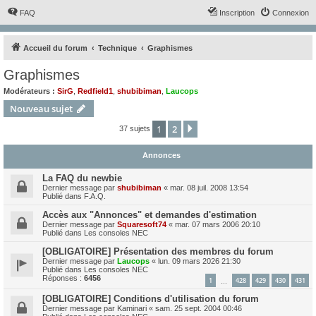
FAQ
Inscription
Connexion
Accueil du forum
Technique
Graphismes
Graphismes
Modérateurs :
SirG
,
Redfield1
,
shubibiman
,
Laucops
Nouveau sujet
1
2
Suivant
37 sujets
Annonces
La FAQ du newbie
Dernier message par
shubibiman
«
mar. 08 juil. 2008 13:54
Publié dans
F.A.Q.
Accès aux "Annonces" et demandes d'estimation
Dernier message par
Squaresoft74
«
mar. 07 mars 2006 20:10
Publié dans
Les consoles NEC
[OBLIGATOIRE] Présentation des membres du forum
Dernier message par
Laucops
«
lun. 09 mars 2026 21:30
Publié dans
Les consoles NEC
Réponses :
6456
1
428
429
430
431
…
[OBLIGATOIRE] Conditions d'utilisation du forum
Dernier message par
Kaminari
«
sam. 25 sept. 2004 00:46