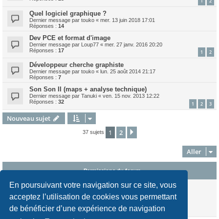
1
2
Quel logiciel graphique ?
Dernier message par
touko
«
mer. 13 juin 2018 17:01
Réponses :
14
Dev PCE et format d'image
Dernier message par
Loup77
«
mer. 27 janv. 2016 20:20
Réponses :
17
1
2
Développeur cherche graphiste
Dernier message par
touko
«
lun. 25 août 2014 21:17
Réponses :
7
Son Son II (maps + analyse technique)
Dernier message par
Tanuki
«
ven. 15 nov. 2013 12:22
Réponses :
32
1
2
3
Nouveau sujet
1
2
Suivant
37 sujets
Aller
Permissions du forum
En poursuivant votre navigation sur ce site, vous
Vous
ne pouvez pas
publier de nouveaux sujets dans ce forum
Vous
ne pouvez pas
répondre aux sujets dans ce forum
acceptez l’utilisation de cookies vous permettant
Vous
ne pouvez pas
modifier vos messages dans ce forum
de bénéficier d’une expérience de navigation
Vous
ne pouvez pas
supprimer vos messages dans ce forum