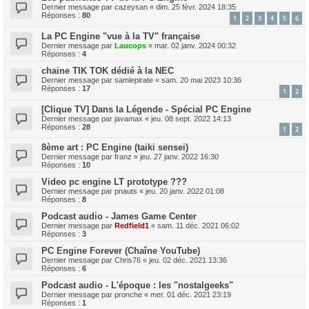
Dernier message par
cazeysan
«
dim. 25 févr. 2024 18:35
Réponses :
80
1
2
3
4
5
6
La PC Engine "vue à la TV" française
Dernier message par
Laucops
«
mar. 02 janv. 2024 00:32
Réponses :
4
chaine TIK TOK dédié à la NEC
Dernier message par
samlepirate
«
sam. 20 mai 2023 10:36
Réponses :
17
1
2
[Clique TV] Dans la Légende - Spécial PC Engine
Dernier message par
javamax
«
jeu. 08 sept. 2022 14:13
Réponses :
28
1
2
8ème art : PC Engine (taiki sensei)
Dernier message par
franz
«
jeu. 27 janv. 2022 16:30
Réponses :
10
Video pc engine LT prototype ???
Dernier message par
pnauts
«
jeu. 20 janv. 2022 01:08
Réponses :
8
Podcast audio - James Game Center
Dernier message par
Redfield1
«
sam. 11 déc. 2021 06:02
Réponses :
3
PC Engine Forever (Chaîne YouTube)
Dernier message par
Chris76
«
jeu. 02 déc. 2021 13:36
Réponses :
6
Podcast audio - L'époque : les "nostalgeeks"
Dernier message par
pronche
«
mer. 01 déc. 2021 23:19
Réponses :
1