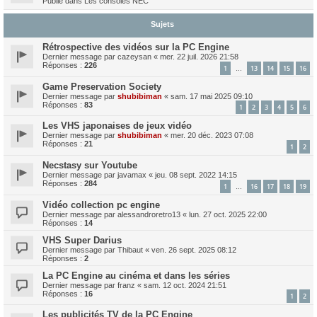
Publié dans
Les consoles NEC
Sujets
Rétrospective des vidéos sur la PC Engine
Dernier message par
cazeysan
«
mer. 22 juil. 2026 21:58
Réponses :
226
1
13
14
15
16
…
Game Preservation Society
Dernier message par
shubibiman
«
sam. 17 mai 2025 09:10
Réponses :
83
1
2
3
4
5
6
Les VHS japonaises de jeux vidéo
Dernier message par
shubibiman
«
mer. 20 déc. 2023 07:08
Réponses :
21
1
2
Necstasy sur Youtube
Dernier message par
javamax
«
jeu. 08 sept. 2022 14:15
Réponses :
284
1
16
17
18
19
…
Vidéo collection pc engine
Dernier message par
alessandroretro13
«
lun. 27 oct. 2025 22:00
Réponses :
14
VHS Super Darius
Dernier message par
Thibaut
«
ven. 26 sept. 2025 08:12
Réponses :
2
La PC Engine au cinéma et dans les séries
Dernier message par
franz
«
sam. 12 oct. 2024 21:51
Réponses :
16
1
2
Les publicités TV de la PC Engine