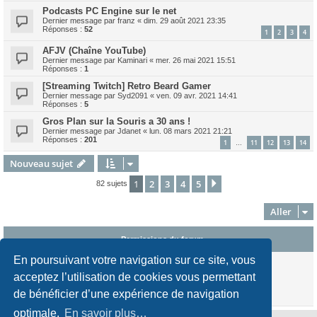
Podcasts PC Engine sur le net
Dernier message par
franz
«
dim. 29 août 2021 23:35
Réponses :
52
1
2
3
4
AFJV (Chaîne YouTube)
Dernier message par
Kaminari
«
mer. 26 mai 2021 15:51
Réponses :
1
[Streaming Twitch] Retro Beard Gamer
Dernier message par
Syd2091
«
ven. 09 avr. 2021 14:41
Réponses :
5
Gros Plan sur la Souris a 30 ans !
Dernier message par
Jdanet
«
lun. 08 mars 2021 21:21
Réponses :
201
1
11
12
13
14
…
Nouveau sujet
1
2
3
4
5
Suivant
82 sujets
Aller
Permissions du forum
En poursuivant votre navigation sur ce site, vous
Vous
ne pouvez pas
publier de nouveaux sujets dans ce forum
Vous
ne pouvez pas
répondre aux sujets dans ce forum
acceptez l’utilisation de cookies vous permettant
Vous
ne pouvez pas
modifier vos messages dans ce forum
de bénéficier d’une expérience de navigation
Vous
ne pouvez pas
supprimer vos messages dans ce forum
optimale.
En savoir plus…