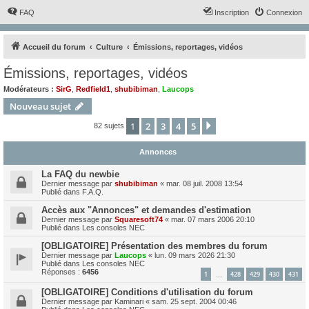
FAQ
Inscription
Connexion
Accueil du forum
Culture
Émissions, reportages, vidéos
Émissions, reportages, vidéos
Modérateurs :
SirG
,
Redfield1
,
shubibiman
,
Laucops
Nouveau sujet
1
2
3
4
5
Suivant
82 sujets
Annonces
La FAQ du newbie
Dernier message par
shubibiman
«
mar. 08 juil. 2008 13:54
Publié dans
F.A.Q.
Accès aux "Annonces" et demandes d'estimation
Dernier message par
Squaresoft74
«
mar. 07 mars 2006 20:10
Publié dans
Les consoles NEC
[OBLIGATOIRE] Présentation des membres du forum
Dernier message par
Laucops
«
lun. 09 mars 2026 21:30
Publié dans
Les consoles NEC
Réponses :
6456
1
428
429
430
431
…
[OBLIGATOIRE] Conditions d'utilisation du forum
Dernier message par
Kaminari
«
sam. 25 sept. 2004 00:46