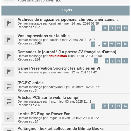
Publié dans
Les consoles NEC
Sujets
Archives de magazines japonais, chinois, américains...
Dernier message par
Kaminari
«
mer. 14 janv. 2026 01:39
Réponses :
192
1
10
11
12
13
…
Vos impressions sur la bible
Dernier message par
Luciole
«
mer. 22 mai 2024 10:07
Réponses :
1165
1
75
76
77
78
…
Demandez le journal ! (La presse JV française d'antan)
Dernier message par
shubibiman
«
lun. 17 juil. 2023 15:00
Réponses :
156
1
8
9
10
11
…
Game Preservation Society : les articles en VF
Dernier message par
Kaminari
«
mer. 12 juil. 2017 14:42
[PC-FX] article
Dernier message par
cazeysan
«
jeu. 05 mars 2026 01:06
Réponses :
3
Articles PCE sur le web: la compil'
Dernier message par
franz
«
jeu. 03 avr. 2025 11:42
Réponses :
206
1
11
12
13
14
…
Le site PC Engine Power Fan
Dernier message par
Pegasus
«
ven. 28 févr. 2025 09:22
Réponses :
14
Pc Engine : box art collection de Bitmap Books