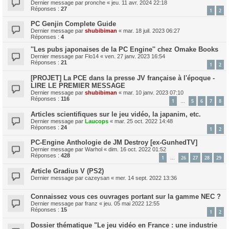
Dernier message par
pronche
«
jeu. 11 avr. 2024 22:18
Réponses :
27
1
2
PC Genjin Complete Guide
Dernier message par
shubibiman
«
mar. 18 juil. 2023 06:27
Réponses :
4
''Les pubs japonaises de la PC Engine'' chez Omake Books
Dernier message par
Flo14
«
ven. 27 janv. 2023 16:54
Réponses :
21
1
2
[PROJET] La PCE dans la presse JV française à l'époque -
LIRE LE PREMIER MESSAGE
Dernier message par
shubibiman
«
mar. 10 janv. 2023 07:10
Réponses :
116
1
5
6
7
8
…
Articles scientifiques sur le jeu vidéo, la japanim, etc.
Dernier message par
Laucops
«
mar. 25 oct. 2022 14:48
Réponses :
24
1
2
PC-Engine Anthologie de JM Destroy [ex-GunhedTV]
Dernier message par
Warhol
«
dim. 16 oct. 2022 01:52
Réponses :
428
1
26
27
28
29
…
Article Gradius V (PS2)
Dernier message par
cazeysan
«
mer. 14 sept. 2022 13:36
Connaissez vous ces ouvrages portant sur la gamme NEC ?
Dernier message par
franz
«
jeu. 05 mai 2022 12:55
Réponses :
15
1
2
Dossier thématique "Le jeu vidéo en France : une industrie