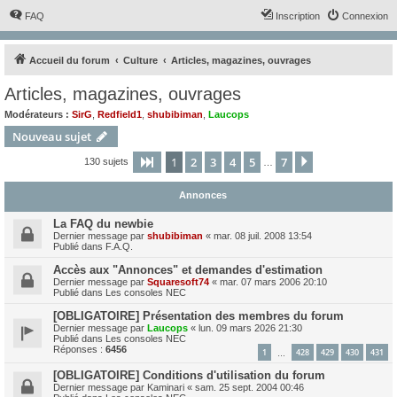
FAQ
Inscription
Connexion
Accueil du forum
Culture
Articles, magazines, ouvrages
Articles, magazines, ouvrages
Modérateurs :
SirG
,
Redfield1
,
shubibiman
,
Laucops
Nouveau sujet
1
2
3
4
5
7
Page
1
sur
7
Suivant
130 sujets
…
Annonces
La FAQ du newbie
Dernier message par
shubibiman
«
mar. 08 juil. 2008 13:54
Publié dans
F.A.Q.
Accès aux "Annonces" et demandes d'estimation
Dernier message par
Squaresoft74
«
mar. 07 mars 2006 20:10
Publié dans
Les consoles NEC
[OBLIGATOIRE] Présentation des membres du forum
Dernier message par
Laucops
«
lun. 09 mars 2026 21:30
Publié dans
Les consoles NEC
Réponses :
6456
1
428
429
430
431
…
[OBLIGATOIRE] Conditions d'utilisation du forum
Dernier message par
Kaminari
«
sam. 25 sept. 2004 00:46