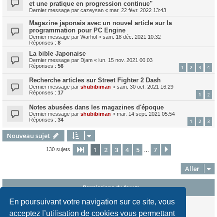
et une pratique en progression continue"
Dernier message par
cazeysan
«
mar. 22 févr. 2022 13:43
Magazine japonais avec un nouvel article sur la
programmation pour PC Engine
Dernier message par
Warhol
«
sam. 18 déc. 2021 10:32
Réponses :
8
La bible Japonaise
Dernier message par
Djam
«
lun. 15 nov. 2021 00:03
Réponses :
56
1
2
3
4
Recherche articles sur Street Fighter 2 Dash
Dernier message par
shubibiman
«
sam. 30 oct. 2021 16:29
Réponses :
17
1
2
Notes abusées dans les magazines d'époque
Dernier message par
shubibiman
«
mar. 14 sept. 2021 05:54
Réponses :
34
1
2
3
Nouveau sujet
1
2
3
4
5
7
Page
1
sur
7
Suivant
130 sujets
…
Aller
Permissions du forum
En poursuivant votre navigation sur ce site, vous
Vous
ne pouvez pas
publier de nouveaux sujets dans ce forum
Vous
ne pouvez pas
répondre aux sujets dans ce forum
acceptez l’utilisation de cookies vous permettant