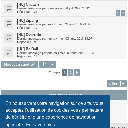
[HU] Cadash
Dernier message par
franz
«
mer. 01 juil. 2020 23:32
Réponses :
21
1
2
[HU] Zipang
Dernier message par
Yaoul
«
ven. 21 juin 2019 23:37
Réponses :
12
[HU] Override
Dernier message par
touko
«
mer. 03 janv. 2018 16:07
Réponses :
9
[HU] Be Ball
Dernier message par
pnauts
«
ven. 02 déc. 2016 19:13
Réponses :
13
Nouveau sujet
1
2
Suivant
21 sujets
Aller
Permissions du forum
En poursuivant votre navigation sur ce site, vous
Vous
ne pouvez pas
publier de nouveaux sujets dans ce forum
Vous
ne pouvez pas
répondre aux sujets dans ce forum
acceptez l’utilisation de cookies vous permettant
Vous
ne pouvez pas
modifier vos messages dans ce forum
de bénéficier d’une expérience de navigation
Vous
ne pouvez pas
supprimer vos messages dans ce forum
optimale.
En savoir plus…