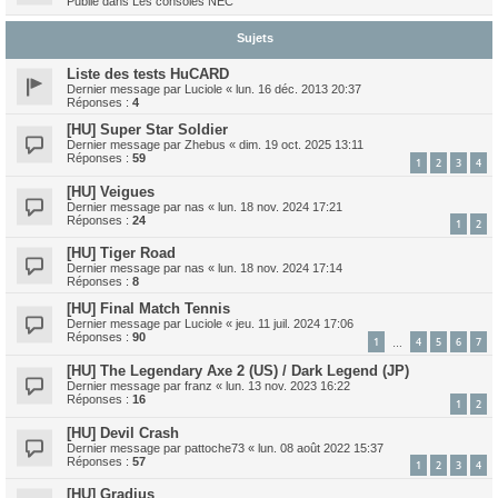
Publié dans
Les consoles NEC
Sujets
Liste des tests HuCARD
Dernier message par
Luciole
«
lun. 16 déc. 2013 20:37
Réponses :
4
[HU] Super Star Soldier
Dernier message par
Zhebus
«
dim. 19 oct. 2025 13:11
Réponses :
59
1
2
3
4
[HU] Veigues
Dernier message par
nas
«
lun. 18 nov. 2024 17:21
Réponses :
24
1
2
[HU] Tiger Road
Dernier message par
nas
«
lun. 18 nov. 2024 17:14
Réponses :
8
[HU] Final Match Tennis
Dernier message par
Luciole
«
jeu. 11 juil. 2024 17:06
Réponses :
90
1
4
5
6
7
…
[HU] The Legendary Axe 2 (US) / Dark Legend (JP)
Dernier message par
franz
«
lun. 13 nov. 2023 16:22
Réponses :
16
1
2
[HU] Devil Crash
Dernier message par
pattoche73
«
lun. 08 août 2022 15:37
Réponses :
57
1
2
3
4
[HU] Gradius