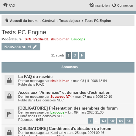
FAQ
Inscription
Connexion
Accueil du forum
Général
Tests de jeux
Tests PC Engine
Tests PC Engine
Modérateurs :
SirG
,
Redfield1
,
shubibiman
,
Laucops
Nouveau sujet
1
2
Suivant
21 sujets
Annonces
La FAQ du newbie
Dernier message par
shubibiman
«
mar. 08 juil. 2008 13:54
Publié dans
F.A.Q.
Accès aux "Annonces" et demandes d'estimation
Dernier message par
Squaresoft74
«
mar. 07 mars 2006 20:10
Publié dans
Les consoles NEC
[OBLIGATOIRE] Présentation des membres du forum
Dernier message par
Laucops
«
lun. 09 mars 2026 21:30
Publié dans
Les consoles NEC
Réponses :
6456
1
428
429
430
431
…
[OBLIGATOIRE] Conditions d'utilisation du forum
Dernier message par
Kaminari
«
sam. 25 sept. 2004 00:46