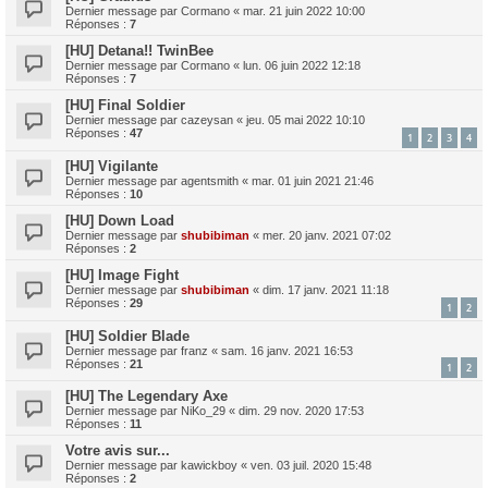
Dernier message par
Cormano
«
mar. 21 juin 2022 10:00
Réponses :
7
[HU] Detana!! TwinBee
Dernier message par
Cormano
«
lun. 06 juin 2022 12:18
Réponses :
7
[HU] Final Soldier
Dernier message par
cazeysan
«
jeu. 05 mai 2022 10:10
Réponses :
47
1
2
3
4
[HU] Vigilante
Dernier message par
agentsmith
«
mar. 01 juin 2021 21:46
Réponses :
10
[HU] Down Load
Dernier message par
shubibiman
«
mer. 20 janv. 2021 07:02
Réponses :
2
[HU] Image Fight
Dernier message par
shubibiman
«
dim. 17 janv. 2021 11:18
Réponses :
29
1
2
[HU] Soldier Blade
Dernier message par
franz
«
sam. 16 janv. 2021 16:53
Réponses :
21
1
2
[HU] The Legendary Axe
Dernier message par
NiKo_29
«
dim. 29 nov. 2020 17:53
Réponses :
11
Votre avis sur...
Dernier message par
kawickboy
«
ven. 03 juil. 2020 15:48
Réponses :
2