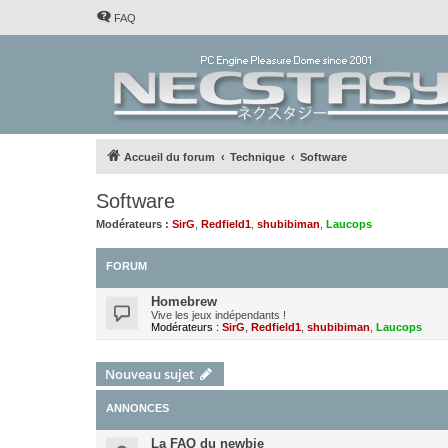
FAQ
Accueil du forum
Technique
Software
Software
Modérateurs :
SirG
,
Redfield1
,
shubibiman
,
Laucops
FORUM
Homebrew
Vive les jeux indépendants !
Modérateurs :
SirG
,
Redfield1
,
shubibiman
,
Laucops
Nouveau sujet
ANNONCES
La FAQ du newbie