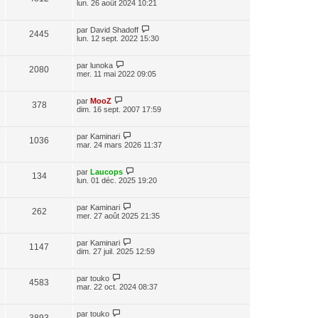
e
lun. 26 août 2024 10:21
s
r
r
u
a
s
m
n
g
e
i
D
par
David Shadoff
V
e
2445
e
s
e
e
lun. 12 sept. 2022 15:30
s
r
r
u
a
s
m
n
g
e
i
D
par
lunoka
V
e
2080
e
s
e
e
mer. 11 mai 2022 09:05
s
r
r
u
a
s
m
n
g
e
i
D
par
MooZ
V
e
378
e
s
e
e
dim. 16 sept. 2007 17:59
s
r
r
u
a
s
m
n
g
e
i
D
par
Kaminari
V
e
1036
e
s
e
e
mar. 24 mars 2026 11:37
s
r
r
u
a
s
m
n
g
e
i
D
par
Laucops
V
e
134
e
s
e
e
lun. 01 déc. 2025 19:20
s
r
r
u
a
s
m
n
g
e
i
D
par
Kaminari
V
e
262
e
s
e
e
mer. 27 août 2025 21:35
s
r
r
u
a
s
m
n
g
e
i
D
par
Kaminari
V
e
1147
e
s
e
e
dim. 27 juil. 2025 12:59
s
r
r
u
a
s
m
n
g
e
i
D
par
touko
V
e
4583
e
s
e
e
mar. 22 oct. 2024 08:37
s
r
r
u
a
s
m
n
g
e
i
D
par
touko
V
e
3893
s