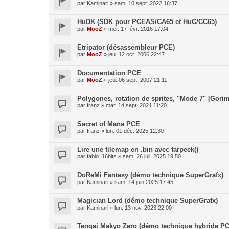
par
Kaminari
»
sam. 10 sept. 2022 16:37
HuDK (SDK pour PCEAS/CA65 et HuC/CC65)
par
MooZ
»
mer. 17 févr. 2016 17:04
Etripator (désassembleur PCE)
par
MooZ
»
jeu. 12 oct. 2006 22:47
Documentation PCE
par
MooZ
»
jeu. 06 sept. 2007 21:11
Polygones, rotation de sprites, "Mode 7" [Gori
par
franz
»
mar. 14 sept. 2021 11:20
Secret of Mana PCE
par
franz
»
lun. 01 déc. 2025 12:30
Lire une tilemap en .bin avec farpeek()
par
fabio_16bits
»
sam. 26 juil. 2025 19:50
DoReMi Fantasy (démo technique SuperGrafx)
par
Kaminari
»
sam. 14 juin 2025 17:45
Magician Lord (démo technique SuperGrafx)
par
Kaminari
»
lun. 13 nov. 2023 22:00
Tengai Makyō Zero (démo technique hybride P