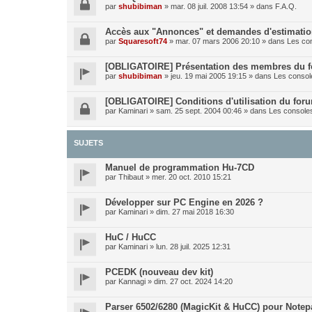
par
shubibiman
»
mar. 08 juil. 2008 13:54
» dans
F.A.Q.
Accès aux "Annonces" et demandes d'estimati
par
Squaresoft74
»
mar. 07 mars 2006 20:10
» dans
Les co
[OBLIGATOIRE] Présentation des membres du 
par
shubibiman
»
jeu. 19 mai 2005 19:15
» dans
Les conso
[OBLIGATOIRE] Conditions d'utilisation du for
par
Kaminari
»
sam. 25 sept. 2004 00:46
» dans
Les consol
SUJETS
Manuel de programmation Hu-7CD
par
Thibaut
»
mer. 20 oct. 2010 15:21
Développer sur PC Engine en 2026 ?
par
Kaminari
»
dim. 27 mai 2018 16:30
HuC / HuCC
par
Kaminari
»
lun. 28 juil. 2025 12:31
PCEDK (nouveau dev kit)
par
Kannagi
»
dim. 27 oct. 2024 14:20
Parser 6502/6280 (MagicKit & HuCC) pour Note