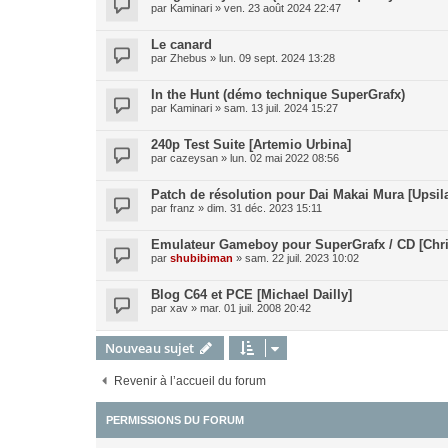
par
Kaminari
»
ven. 23 août 2024 22:47
Le canard
par
Zhebus
»
lun. 09 sept. 2024 13:28
In the Hunt (démo technique SuperGrafx)
par
Kaminari
»
sam. 13 juil. 2024 15:27
240p Test Suite [Artemio Urbina]
par
cazeysan
»
lun. 02 mai 2022 08:56
Patch de résolution pour Dai Makai Mura [Upsil
par
franz
»
dim. 31 déc. 2023 15:11
Emulateur Gameboy pour SuperGrafx / CD [Chri
par
shubibiman
»
sam. 22 juil. 2023 10:02
Blog C64 et PCE [Michael Dailly]
par
xav
»
mar. 01 juil. 2008 20:42
Nouveau sujet
Revenir à l’accueil du forum
PERMISSIONS DU FORUM