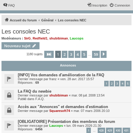
FAQ
Inscription
Connexion
Accueil du forum
Général
Les consoles NEC
Les consoles NEC
Modérateurs :
SirG
,
Redfield1
,
shubibiman
,
Laucops
Nouveau sujet
1
2
3
4
5
59
Page
1
sur
59
Suivant
1180 sujets
…
Annonces
[INFO] Vos demandes d'amélioration de la FAQ
Dernier message par
franz
«
ven. 28 avr. 2017 15:57
Réponses :
69
1
2
3
4
5
La FAQ du newbie
Dernier message par
shubibiman
«
mar. 08 juil. 2008 13:54
Publié dans
F.A.Q.
Accès aux "Annonces" et demandes d'estimation
Dernier message par
Squaresoft74
«
mar. 07 mars 2006 20:10
[OBLIGATOIRE] Présentation des membres du forum
Dernier message par
Laucops
«
lun. 09 mars 2026 21:30
Réponses :
6456
1
428
429
430
431
…