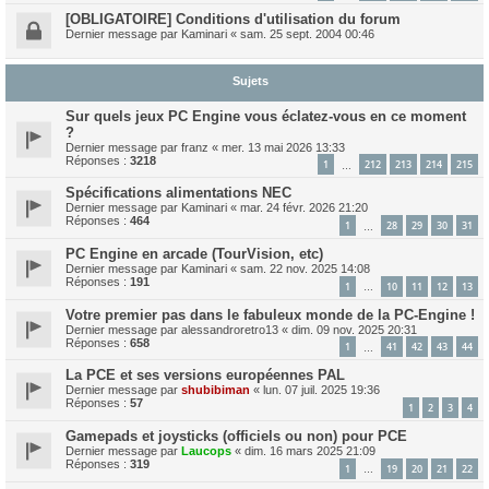
[OBLIGATOIRE] Conditions d'utilisation du forum
Dernier message par
Kaminari
«
sam. 25 sept. 2004 00:46
Sujets
Sur quels jeux PC Engine vous éclatez-vous en ce moment
?
Dernier message par
franz
«
mer. 13 mai 2026 13:33
Réponses :
3218
1
212
213
214
215
…
Spécifications alimentations NEC
Dernier message par
Kaminari
«
mar. 24 févr. 2026 21:20
Réponses :
464
1
28
29
30
31
…
PC Engine en arcade (TourVision, etc)
Dernier message par
Kaminari
«
sam. 22 nov. 2025 14:08
Réponses :
191
1
10
11
12
13
…
Votre premier pas dans le fabuleux monde de la PC-Engine !
Dernier message par
alessandroretro13
«
dim. 09 nov. 2025 20:31
Réponses :
658
1
41
42
43
44
…
La PCE et ses versions européennes PAL
Dernier message par
shubibiman
«
lun. 07 juil. 2025 19:36
Réponses :
57
1
2
3
4
Gamepads et joysticks (officiels ou non) pour PCE
Dernier message par
Laucops
«
dim. 16 mars 2025 21:09
Réponses :
319
1
19
20
21
22
…