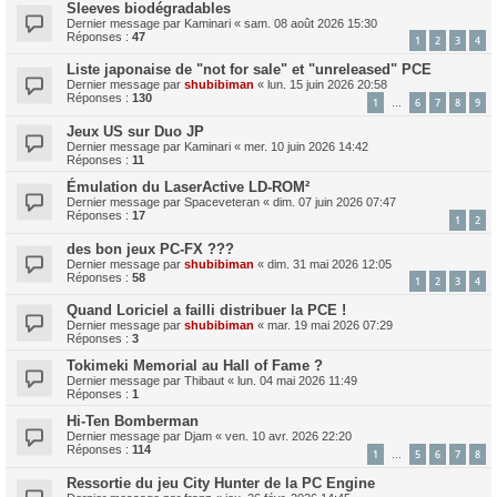
Sleeves biodégradables
Dernier message par
Kaminari
«
sam. 08 août 2026 15:30
Réponses :
47
1
2
3
4
Liste japonaise de "not for sale" et "unreleased" PCE
Dernier message par
shubibiman
«
lun. 15 juin 2026 20:58
Réponses :
130
1
6
7
8
9
…
Jeux US sur Duo JP
Dernier message par
Kaminari
«
mer. 10 juin 2026 14:42
Réponses :
11
Émulation du LaserActive LD-ROM²
Dernier message par
Spaceveteran
«
dim. 07 juin 2026 07:47
Réponses :
17
1
2
des bon jeux PC-FX ???
Dernier message par
shubibiman
«
dim. 31 mai 2026 12:05
Réponses :
58
1
2
3
4
Quand Loriciel a failli distribuer la PCE !
Dernier message par
shubibiman
«
mar. 19 mai 2026 07:29
Réponses :
3
Tokimeki Memorial au Hall of Fame ?
Dernier message par
Thibaut
«
lun. 04 mai 2026 11:49
Réponses :
1
Hi-Ten Bomberman
Dernier message par
Djam
«
ven. 10 avr. 2026 22:20
Réponses :
114
1
5
6
7
8
…
Ressortie du jeu City Hunter de la PC Engine