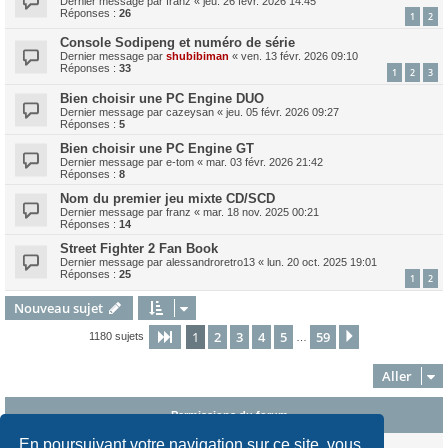
Dernier message par
franz
«
jeu. 26 févr. 2026 14:45
Réponses :
26
1
2
Console Sodipeng et numéro de série
Dernier message par
shubibiman
«
ven. 13 févr. 2026 09:10
Réponses :
33
1
2
3
Bien choisir une PC Engine DUO
Dernier message par
cazeysan
«
jeu. 05 févr. 2026 09:27
Réponses :
5
Bien choisir une PC Engine GT
Dernier message par
e-tom
«
mar. 03 févr. 2026 21:42
Réponses :
8
Nom du premier jeu mixte CD/SCD
Dernier message par
franz
«
mar. 18 nov. 2025 00:21
Réponses :
14
Street Fighter 2 Fan Book
Dernier message par
alessandroretro13
«
lun. 20 oct. 2025 19:01
Réponses :
25
1
2
Nouveau sujet
1
2
3
4
5
59
Page
1
sur
59
Suivant
1180 sujets
…
Aller
Permissions du forum
En poursuivant votre navigation sur ce site, vous