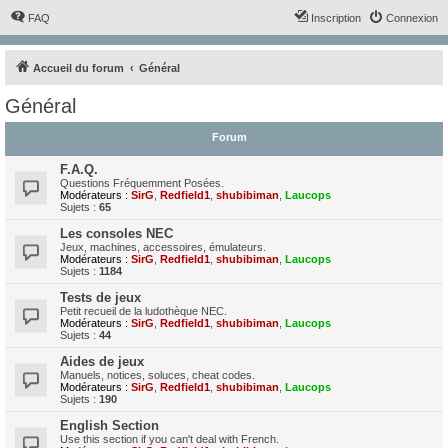
FAQ
Inscription
Connexion
Accueil du forum
Général
Général
Forum
F.A.Q.
Questions Fréquemment Posées.
Modérateurs :
SirG
,
Redfield1
,
shubibiman
,
Laucops
Sujets :
65
Les consoles NEC
Jeux, machines, accessoires, émulateurs.
Modérateurs :
SirG
,
Redfield1
,
shubibiman
,
Laucops
Sujets :
1184
Tests de jeux
Petit recueil de la ludothèque NEC.
Modérateurs :
SirG
,
Redfield1
,
shubibiman
,
Laucops
Sujets :
44
Aides de jeux
Manuels, notices, soluces, cheat codes.
Modérateurs :
SirG
,
Redfield1
,
shubibiman
,
Laucops
Sujets :
190
English Section
Use this section if you can't deal with French.