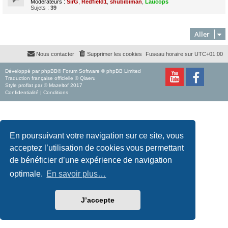
Modérateurs :
SirG
,
Redfield1
,
shubibiman
,
Laucops
Sujets :
39
Aller
Nous contacter
Supprimer les cookies
Fuseau horaire sur
UTC+01:00
Développé par
phpBB
® Forum Software © phpBB Limited
Traduction française officielle
©
Qiaeru
Style
proflat
par ©
Mazeltof
2017
Confidentialité
|
Conditions
En poursuivant votre navigation sur ce site, vous
acceptez l’utilisation de cookies vous permettant
de bénéficier d’une expérience de navigation
optimale.
En savoir plus…
J’accepte