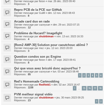
Dernier message par
fiston
«
mar. 26 déc. 2023 09:40
Réponses :
3
Repro PCB de la PCE sur GitHub
Dernier message par
GuiM
«
dim. 12 nov. 2023 08:43
Réponses :
8
Arcade card duo en rade
Dernier message par
cazeysan
«
dim. 29 oct. 2023 07:15
Réponses :
12
Problème de Hucard? Imagefight
Dernier message par
shubibiman
«
ven. 13 oct. 2023 16:33
Réponses :
4
[Rom2 AMP-30] Solution pour caoutchouc abîmé ?
Dernier message par
mez
«
jeu. 12 oct. 2023 20:03
Réponses :
3
Question condos son pc Engine
Dernier message par
fiston
«
dim. 17 sept. 2023 09:41
Réponses :
8
Qui que vous avez bricolé donc aujourd'hui ?
Dernier message par
cazeysan
«
lun. 03 avr. 2023 08:46
Réponses :
85
1
2
3
4
5
6
Red's Homemade Cartmodding
Dernier message par
Redfield1
«
dim. 02 avr. 2023 16:47
Réponses :
1158
1
75
76
77
78
…
PVM meilleur signal vidéo
Dernier message par
shubibiman
«
jeu. 30 mars 2023 09:25
Réponses :
23
1
2