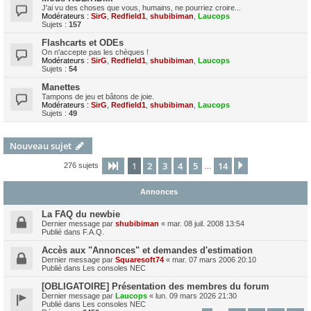
J'ai vu des choses que vous, humains, ne pourriez croire...
Modérateurs :
SirG
,
Redfield1
,
shubibiman
,
Laucops
Sujets :
157
Flashcarts et ODEs
On n'accepte pas les chèques !
Modérateurs :
SirG
,
Redfield1
,
shubibiman
,
Laucops
Sujets :
54
Manettes
Tampons de jeu et bâtons de joie.
Modérateurs :
SirG
,
Redfield1
,
shubibiman
,
Laucops
Sujets :
49
Nouveau sujet
1
2
3
4
5
14
Page
1
sur
14
Suivant
276 sujets
…
Annonces
La FAQ du newbie
Dernier message par
shubibiman
«
mar. 08 juil. 2008 13:54
Publié dans
F.A.Q.
Accès aux "Annonces" et demandes d'estimation
Dernier message par
Squaresoft74
«
mar. 07 mars 2006 20:10
Publié dans
Les consoles NEC
[OBLIGATOIRE] Présentation des membres du forum
Dernier message par
Laucops
«
lun. 09 mars 2026 21:30
Publié dans
Les consoles NEC