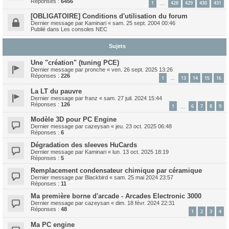
Réponses :
6456
1
428
429
430
431
…
[OBLIGATOIRE] Conditions d'utilisation du forum
Dernier message par
Kaminari
«
sam. 25 sept. 2004 00:46
Publié dans
Les consoles NEC
Sujets
Une "création" (tuning PCE)
Dernier message par
pronche
«
ven. 26 sept. 2025 13:26
Réponses :
226
1
13
14
15
16
…
La LT du pauvre
Dernier message par
franz
«
sam. 27 juil. 2024 15:44
Réponses :
126
1
6
7
8
9
…
Modèle 3D pour PC Engine
Dernier message par
cazeysan
«
jeu. 23 oct. 2025 06:48
Réponses :
6
Dégradation des sleeves HuCards
Dernier message par
Kaminari
«
lun. 13 oct. 2025 18:19
Réponses :
5
Remplacement condensateur chimique par céramique
Dernier message par
Blackbird
«
sam. 25 mai 2024 23:57
Réponses :
11
Ma première borne d'arcade - Arcades Electronic 3000
Dernier message par
cazeysan
«
dim. 18 févr. 2024 22:31
Réponses :
48
1
2
3
4
Ma PC engine