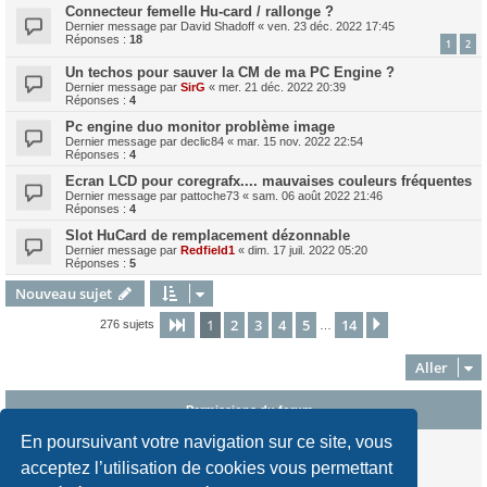
Connecteur femelle Hu-card / rallonge ?
Dernier message par
David Shadoff
«
ven. 23 déc. 2022 17:45
Réponses :
18
1
2
Un techos pour sauver la CM de ma PC Engine ?
Dernier message par
SirG
«
mer. 21 déc. 2022 20:39
Réponses :
4
Pc engine duo monitor problème image
Dernier message par
declic84
«
mar. 15 nov. 2022 22:54
Réponses :
4
Ecran LCD pour coregrafx.... mauvaises couleurs fréquentes
Dernier message par
pattoche73
«
sam. 06 août 2022 21:46
Réponses :
4
Slot HuCard de remplacement dézonnable
Dernier message par
Redfield1
«
dim. 17 juil. 2022 05:20
Réponses :
5
Nouveau sujet
1
2
3
4
5
14
Page
1
sur
14
Suivant
276 sujets
…
Aller
Permissions du forum
En poursuivant votre navigation sur ce site, vous
Vous
ne pouvez pas
publier de nouveaux sujets dans ce forum
Vous
ne pouvez pas
répondre aux sujets dans ce forum
acceptez l’utilisation de cookies vous permettant
Vous
ne pouvez pas
modifier vos messages dans ce forum