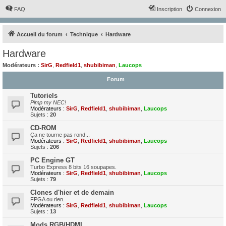
FAQ
Inscription
Connexion
Accueil du forum
Technique
Hardware
Hardware
Modérateurs :
SirG
,
Redfield1
,
shubibiman
,
Laucops
Forum
Tutoriels
Pimp my NEC!
Modérateurs :
SirG
,
Redfield1
,
shubibiman
,
Laucops
Sujets :
20
CD-ROM
Ça ne tourne pas rond...
Modérateurs :
SirG
,
Redfield1
,
shubibiman
,
Laucops
Sujets :
206
PC Engine GT
Turbo Express 8 bits 16 soupapes.
Modérateurs :
SirG
,
Redfield1
,
shubibiman
,
Laucops
Sujets :
79
Clones d'hier et de demain
FPGA ou rien.
Modérateurs :
SirG
,
Redfield1
,
shubibiman
,
Laucops
Sujets :
13
Mods RGB/HDMI