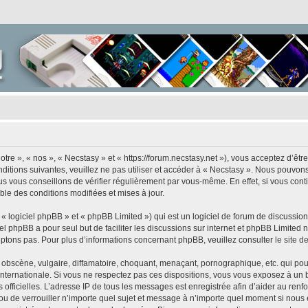
tre », « nos », « Necstasy » et « https://forum.necstasy.net »), vous acceptez d’êt
ditions suivantes, veuillez ne pas utiliser et accéder à « Necstasy ». Nous pouvon
s vous conseillons de vérifier régulièrement par vous-même. En effet, si vous cont
ble des conditions modifiées et mises à jour.
 logiciel phpBB » et « phpBB Limited ») qui est un logiciel de forum de discussio
iel phpBB a pour seul but de faciliter les discussions sur internet et phpBB Limit
ptons pas. Pour plus d’informations concernant phpBB, veuillez consulter
le site 
obscène, vulgaire, diffamatoire, choquant, menaçant, pornographique, etc. qui pourr
 internationale. Si vous ne respectez pas ces dispositions, vous vous exposez à un 
ités officielles. L’adresse IP de tous les messages est enregistrée afin d’aider au re
r ou de verrouiller n’importe quel sujet et message à n’importe quel moment si nous 