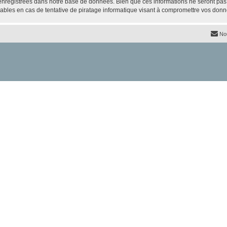
nregistrées dans notre base de données. Bien que ces informations ne seront pas d
bles en cas de tentative de piratage informatique visant à compromettre vos donn
No