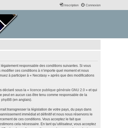
Inscription
Connexion
re légalement responsable des conditions suivantes. Si vous
s modifier ces conditions à n’importe quel moment et nous
inuez à participer à « Necstasy » après que des modifications
ns déclaré sous la «
licence publique générale GNU 2.0
» et qui
ed ne peut en aucun cas être tenu comme responsable de la
de phpBB
(en anglais).
ait transgresser la législation de votre pays, du pays dans
bannissement immédiat et définitif et nous nous réservons le
nforcement de ces conditions. Vous acceptez le fait que
estimons cela nécessaire. En tant qu’utilisateur, vous acceptez