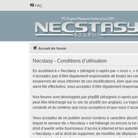
FAQ
Accueil du forum
Necstasy - Conditions d’utilisation
En accédant à « Necstasy » (désigné ci-après par « nous », « no
n’acceptez pas d’être légalement responsable de toutes les con
essaierons de vous informer de ces modifications, bien que nou
aient été effectuées, vous acceptez d’être légalement responsa
Nos forums sont développés par phpBB (désignés ci-après par «
peut être téléchargé sur
le site de phpBB
(en anglais). Le logic
conduite et du contenu que nous acceptons et que nous n’acce
Vous acceptez de ne publier aucun contenu à caractère abusif, 
lequel le serveur de « Necstasy » est hébergé ou encore la loi
droit d’avertir votre fournisseur d’accès à internet et les autor
« Necstasy » ait le droit de supprimer, de modifier, de déplace