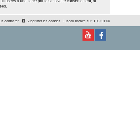
iffusées à une tierce partie sans votre consentement, ni
ées.
us contacter
Supprimer les cookies
Fuseau horaire sur
UTC+01:00