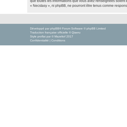
que toutes les informations que vous avez renseignées soient e
« Necstasy », ni phpBB, ne pourront être tenus comme responsa
Développé par
phpBB
® Forum Software © phpBB Limited
Traduction française officielle
©
Qiaeru
Style
proflat
par ©
Mazeltof
2017
Confidentialité
|
Conditions