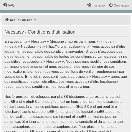
FAQ
Inscription
Connexion
Accueil du forum
Necstasy - Conditions d’utilisation
En accédant à « Necstasy » (désigné ci-après par « nous », « notre »,
« nos », « Necstasy » et « https://forum.necstasy.net »), vous acceptez d’être
légalement responsable des conditions suivantes. Si vous n’acceptez pas
d’être légalement responsable de toutes les conditions suivantes, veuillez ne
pas utiliser et accéder à « Necstasy ». Nous pouvons modifier ces conditions
à n’importe quel moment et nous essaierons de vous informer de ces
modifications, bien que nous vous conseillons de vérifier régulièrement par
vous-même. En effet, si vous continuez à participer à « Necstasy » après que
des modifications aient été effectuées, vous acceptez d’être légalement
responsable des conditions modifiées et mises à jour.
Nos forums sont développés par phpBB (désignés ci-après par « logiciel
phpBB » et « phpBB Limited ») qui est un logiciel de forum de discussions
déclaré sous la «
licence publique générale GNU 2.0
» et qui peut être
téléchargé sur
le site de phpBB
(en anglais). Le logiciel phpBB a pour seul
but de faciliter les discussions sur internet et phpBB Limited ne peut en
aucun cas être tenu comme responsable de la conduite et du contenu que
nous acceptons et que nous n’acceptons pas. Pour plus d’informations
concernant phpBB, veuillez consulter
le site de phpBB
(en anglais).