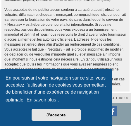
Vous acceptez de ne publier aucun contenu à caractère abusif, obscène,
vulgaire, diffamatoire, choquant, menaçant, pornographique, etc. qui pourrait
transgresser la législation de votre pays, du pays dans lequel le serveur de
« Necstasy » est hébergé ou encore la loi internationale. Si vous ne
respectez pas ces dispositions, vous vous exposez à un bannissement
immédiat et définitif et nous nous réservons le droit d’avertir votre fournisseur
d’accès à internet et les autorités officielles. L’adresse IP de tous les
messages est enregistrée afin d’aider au renforcement de ces conditions.
Vous acceptez le fait que « Necstasy » ait le droit de supprimer, de modifier,
de déplacer ou de verrouiller n’importe quel sujet et message à n’importe
quel moment si nous estimons cela nécessaire. En tant qu’utilisateur, vous
acceptez que toutes les informations que vous avez renseignées soient
enregistrées dans notre base de données. Bien que ces informations ne
seront pas diffusées à une tierce partie sans votre consentement, ni
En poursuivant votre navigation sur ce site, vous
« Necstasy », ni phpBB, ne pourront être tenus comme responsables en cas
de tentative de piratage informatique visant à compromettre vos données.
acceptez l’utilisation de cookies vous permettant
de bénéficier d’une expérience de navigation
Nous contacter
Supprimer les cookies
Fuseau horaire sur
UTC+01:00
optimale.
En savoir plus…
Développé par
phpBB
® Forum Software © phpBB Limited
Traduction française officielle
©
Qiaeru
J’accepte
Style
proflat
par ©
Mazeltof
2017
Confidentialité
|
Conditions