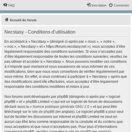
FAQ
Inscription
Connexion
Accueil du forum
Necstasy - Conditions d’utilisation
En accédant à « Necstasy » (désigné ci-après par « nous », « notre »,
« nos », « Necstasy » et « https://forum.necstasy.net »), vous acceptez d’être
légalement responsable des conditions suivantes. Si vous n’acceptez pas
d’être légalement responsable de toutes les conditions suivantes, veuillez ne
pas utiliser et accéder à « Necstasy ». Nous pouvons modifier ces conditions
à n’importe quel moment et nous essaierons de vous informer de ces
modifications, bien que nous vous conseillons de vérifier régulièrement par
vous-même. En effet, si vous continuez à participer à « Necstasy » après que
des modifications aient été effectuées, vous acceptez d’être légalement
responsable des conditions modifiées et mises à jour.
Nos forums sont développés par phpBB (désignés ci-après par « logiciel
phpBB » et « phpBB Limited ») qui est un logiciel de forum de discussions
déclaré sous la «
licence publique générale GNU 2.0
» et qui peut être
téléchargé sur
le site de phpBB
(en anglais). Le logiciel phpBB a pour seul
but de faciliter les discussions sur internet et phpBB Limited ne peut en
aucun cas être tenu comme responsable de la conduite et du contenu que
nous acceptons et que nous n’acceptons pas. Pour plus d’informations
concernant phpBB, veuillez consulter
le site de phpBB
(en anglais).