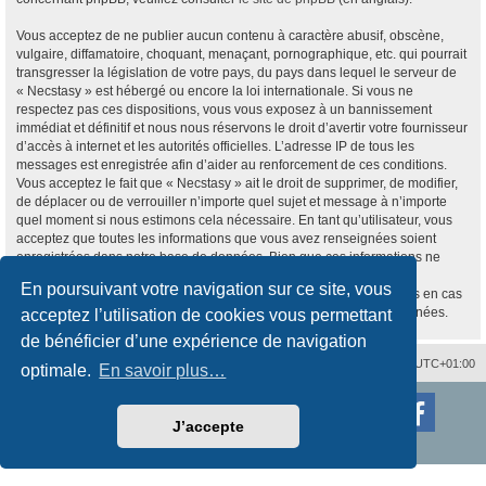
Vous acceptez de ne publier aucun contenu à caractère abusif, obscène,
vulgaire, diffamatoire, choquant, menaçant, pornographique, etc. qui pourrait
transgresser la législation de votre pays, du pays dans lequel le serveur de
« Necstasy » est hébergé ou encore la loi internationale. Si vous ne
respectez pas ces dispositions, vous vous exposez à un bannissement
immédiat et définitif et nous nous réservons le droit d’avertir votre fournisseur
d’accès à internet et les autorités officielles. L’adresse IP de tous les
messages est enregistrée afin d’aider au renforcement de ces conditions.
Vous acceptez le fait que « Necstasy » ait le droit de supprimer, de modifier,
de déplacer ou de verrouiller n’importe quel sujet et message à n’importe
quel moment si nous estimons cela nécessaire. En tant qu’utilisateur, vous
acceptez que toutes les informations que vous avez renseignées soient
enregistrées dans notre base de données. Bien que ces informations ne
seront pas diffusées à une tierce partie sans votre consentement, ni
En poursuivant votre navigation sur ce site, vous
« Necstasy », ni phpBB, ne pourront être tenus comme responsables en cas
de tentative de piratage informatique visant à compromettre vos données.
acceptez l’utilisation de cookies vous permettant
de bénéficier d’une expérience de navigation
Nous contacter
Supprimer les cookies
Fuseau horaire sur
UTC+01:00
optimale.
En savoir plus…
Développé par
phpBB
® Forum Software © phpBB Limited
Traduction française officielle
©
Qiaeru
J’accepte
Style
proflat
par ©
Mazeltof
2017
Confidentialité
|
Conditions