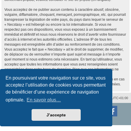
Vous acceptez de ne publier aucun contenu à caractère abusif, obscène,
vulgaire, diffamatoire, choquant, menaçant, pornographique, etc. qui pourrait
transgresser la législation de votre pays, du pays dans lequel le serveur de
« Necstasy » est hébergé ou encore la loi internationale. Si vous ne
respectez pas ces dispositions, vous vous exposez à un bannissement
immédiat et définitif et nous nous réservons le droit d’avertir votre fournisseur
d’accès à internet et les autorités officielles. L’adresse IP de tous les
messages est enregistrée afin d’aider au renforcement de ces conditions.
Vous acceptez le fait que « Necstasy » ait le droit de supprimer, de modifier,
de déplacer ou de verrouiller n’importe quel sujet et message à n’importe
quel moment si nous estimons cela nécessaire. En tant qu’utilisateur, vous
acceptez que toutes les informations que vous avez renseignées soient
enregistrées dans notre base de données. Bien que ces informations ne
seront pas diffusées à une tierce partie sans votre consentement, ni
En poursuivant votre navigation sur ce site, vous
« Necstasy », ni phpBB, ne pourront être tenus comme responsables en cas
de tentative de piratage informatique visant à compromettre vos données.
acceptez l’utilisation de cookies vous permettant
de bénéficier d’une expérience de navigation
Nous contacter
Supprimer les cookies
Fuseau horaire sur
UTC+01:00
optimale.
En savoir plus…
Développé par
phpBB
® Forum Software © phpBB Limited
Traduction française officielle
©
Qiaeru
J’accepte
Style
proflat
par ©
Mazeltof
2017
Confidentialité
|
Conditions