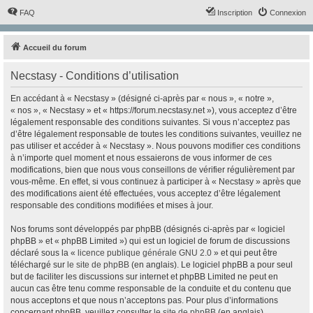
FAQ
Inscription
Connexion
Accueil du forum
Necstasy - Conditions d’utilisation
En accédant à « Necstasy » (désigné ci-après par « nous », « notre »,
« nos », « Necstasy » et « https://forum.necstasy.net »), vous acceptez d’être
légalement responsable des conditions suivantes. Si vous n’acceptez pas
d’être légalement responsable de toutes les conditions suivantes, veuillez ne
pas utiliser et accéder à « Necstasy ». Nous pouvons modifier ces conditions
à n’importe quel moment et nous essaierons de vous informer de ces
modifications, bien que nous vous conseillons de vérifier régulièrement par
vous-même. En effet, si vous continuez à participer à « Necstasy » après que
des modifications aient été effectuées, vous acceptez d’être légalement
responsable des conditions modifiées et mises à jour.
Nos forums sont développés par phpBB (désignés ci-après par « logiciel
phpBB » et « phpBB Limited ») qui est un logiciel de forum de discussions
déclaré sous la «
licence publique générale GNU 2.0
» et qui peut être
téléchargé sur
le site de phpBB
(en anglais). Le logiciel phpBB a pour seul
but de faciliter les discussions sur internet et phpBB Limited ne peut en
aucun cas être tenu comme responsable de la conduite et du contenu que
nous acceptons et que nous n’acceptons pas. Pour plus d’informations
concernant phpBB, veuillez consulter
le site de phpBB
(en anglais).