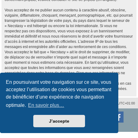
Vous acceptez de ne publier aucun contenu à caractère abusif, obscène,
vulgaire, diffamatoire, choquant, menaçant, pornographique, etc. qui pourrait
transgresser la législation de votre pays, du pays dans lequel le serveur de
« Necstasy » est hébergé ou encore la loi internationale. Si vous ne
respectez pas ces dispositions, vous vous exposez à un bannissement
immédiat et définitif et nous nous réservons le droit d’avertir votre fournisseur
d’accès à internet et les autorités officielles. L’adresse IP de tous les
messages est enregistrée afin d’aider au renforcement de ces conditions.
Vous acceptez le fait que « Necstasy » ait le droit de supprimer, de modifier,
de déplacer ou de verrouiller n’importe quel sujet et message à n’importe
quel moment si nous estimons cela nécessaire. En tant qu’utilisateur, vous
acceptez que toutes les informations que vous avez renseignées soient
enregistrées dans notre base de données. Bien que ces informations ne
seront pas diffusées à une tierce partie sans votre consentement, ni
En poursuivant votre navigation sur ce site, vous
« Necstasy », ni phpBB, ne pourront être tenus comme responsables en cas
de tentative de piratage informatique visant à compromettre vos données.
acceptez l’utilisation de cookies vous permettant
de bénéficier d’une expérience de navigation
Nous contacter
Supprimer les cookies
Fuseau horaire sur
UTC+01:00
optimale.
En savoir plus…
Développé par
phpBB
® Forum Software © phpBB Limited
Traduction française officielle
©
Qiaeru
J’accepte
Style
proflat
par ©
Mazeltof
2017
Confidentialité
|
Conditions