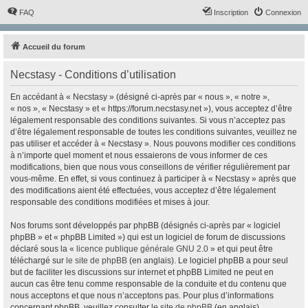
FAQ
Inscription
Connexion
Accueil du forum
Necstasy - Conditions d’utilisation
En accédant à « Necstasy » (désigné ci-après par « nous », « notre »,
« nos », « Necstasy » et « https://forum.necstasy.net »), vous acceptez d’être
légalement responsable des conditions suivantes. Si vous n’acceptez pas
d’être légalement responsable de toutes les conditions suivantes, veuillez ne
pas utiliser et accéder à « Necstasy ». Nous pouvons modifier ces conditions
à n’importe quel moment et nous essaierons de vous informer de ces
modifications, bien que nous vous conseillons de vérifier régulièrement par
vous-même. En effet, si vous continuez à participer à « Necstasy » après que
des modifications aient été effectuées, vous acceptez d’être légalement
responsable des conditions modifiées et mises à jour.
Nos forums sont développés par phpBB (désignés ci-après par « logiciel
phpBB » et « phpBB Limited ») qui est un logiciel de forum de discussions
déclaré sous la «
licence publique générale GNU 2.0
» et qui peut être
téléchargé sur
le site de phpBB
(en anglais). Le logiciel phpBB a pour seul
but de faciliter les discussions sur internet et phpBB Limited ne peut en
aucun cas être tenu comme responsable de la conduite et du contenu que
nous acceptons et que nous n’acceptons pas. Pour plus d’informations
concernant phpBB, veuillez consulter
le site de phpBB
(en anglais).