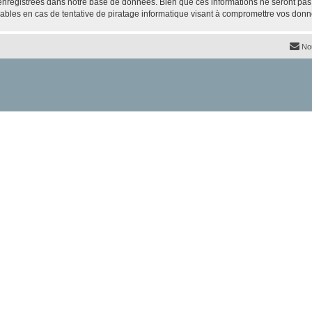
nregistrées dans notre base de données. Bien que ces informations ne seront pas d
bles en cas de tentative de piratage informatique visant à compromettre vos donn
No