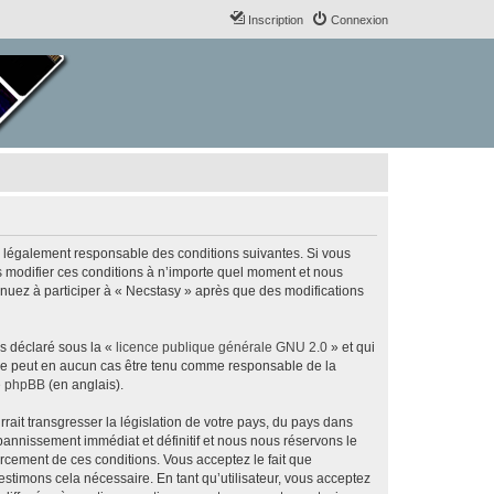
Inscription
Connexion
re légalement responsable des conditions suivantes. Si vous
s modifier ces conditions à n’importe quel moment et nous
inuez à participer à « Necstasy » après que des modifications
ns déclaré sous la «
licence publique générale GNU 2.0
» et qui
ed ne peut en aucun cas être tenu comme responsable de la
de phpBB
(en anglais).
ait transgresser la législation de votre pays, du pays dans
bannissement immédiat et définitif et nous nous réservons le
nforcement de ces conditions. Vous acceptez le fait que
estimons cela nécessaire. En tant qu’utilisateur, vous acceptez