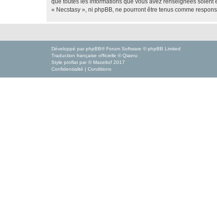
que toutes les informations que vous avez renseignées soient e
« Necstasy », ni phpBB, ne pourront être tenus comme responsa
Développé par
phpBB
® Forum Software © phpBB Limited
Traduction française officielle
©
Qiaeru
Style
proflat
par ©
Mazeltof
2017
Confidentialité
|
Conditions