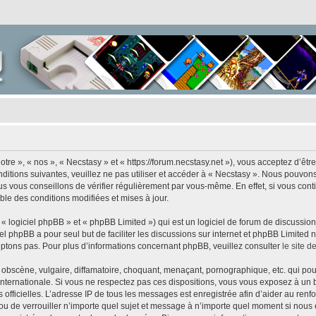
tre », « nos », « Necstasy » et « https://forum.necstasy.net »), vous acceptez d’êt
ditions suivantes, veuillez ne pas utiliser et accéder à « Necstasy ». Nous pouvon
s vous conseillons de vérifier régulièrement par vous-même. En effet, si vous cont
ble des conditions modifiées et mises à jour.
 logiciel phpBB » et « phpBB Limited ») qui est un logiciel de forum de discussio
iel phpBB a pour seul but de faciliter les discussions sur internet et phpBB Limit
ptons pas. Pour plus d’informations concernant phpBB, veuillez consulter
le site 
obscène, vulgaire, diffamatoire, choquant, menaçant, pornographique, etc. qui pourr
 internationale. Si vous ne respectez pas ces dispositions, vous vous exposez à un 
ités officielles. L’adresse IP de tous les messages est enregistrée afin d’aider au re
r ou de verrouiller n’importe quel sujet et message à n’importe quel moment si nous 