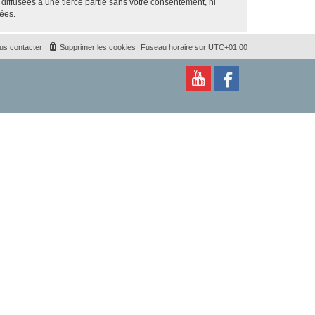
iffusées à une tierce partie sans votre consentement, ni
ées.
us contacter
Supprimer les cookies
Fuseau horaire sur
UTC+01:00