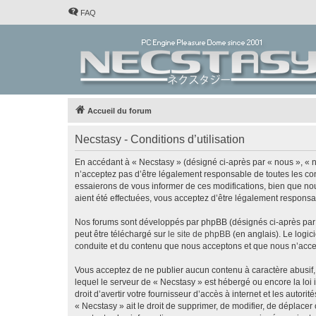
FAQ
Accueil du forum
Necstasy - Conditions d’utilisation
En accédant à « Necstasy » (désigné ci-après par « nous », « no
n’acceptez pas d’être légalement responsable de toutes les con
essaierons de vous informer de ces modifications, bien que nou
aient été effectuées, vous acceptez d’être légalement responsa
Nos forums sont développés par phpBB (désignés ci-après par «
peut être téléchargé sur
le site de phpBB
(en anglais). Le logic
conduite et du contenu que nous acceptons et que nous n’acce
Vous acceptez de ne publier aucun contenu à caractère abusif, 
lequel le serveur de « Necstasy » est hébergé ou encore la loi
droit d’avertir votre fournisseur d’accès à internet et les autor
« Necstasy » ait le droit de supprimer, de modifier, de déplace