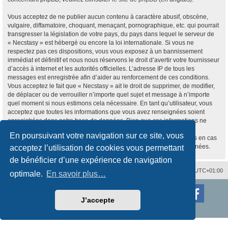
Vous acceptez de ne publier aucun contenu à caractère abusif, obscène,
vulgaire, diffamatoire, choquant, menaçant, pornographique, etc. qui pourrait
transgresser la législation de votre pays, du pays dans lequel le serveur de
« Necstasy » est hébergé ou encore la loi internationale. Si vous ne
respectez pas ces dispositions, vous vous exposez à un bannissement
immédiat et définitif et nous nous réservons le droit d’avertir votre fournisseur
d’accès à internet et les autorités officielles. L’adresse IP de tous les
messages est enregistrée afin d’aider au renforcement de ces conditions.
Vous acceptez le fait que « Necstasy » ait le droit de supprimer, de modifier,
de déplacer ou de verrouiller n’importe quel sujet et message à n’importe
quel moment si nous estimons cela nécessaire. En tant qu’utilisateur, vous
acceptez que toutes les informations que vous avez renseignées soient
enregistrées dans notre base de données. Bien que ces informations ne
seront pas diffusées à une tierce partie sans votre consentement, ni
En poursuivant votre navigation sur ce site, vous
« Necstasy », ni phpBB, ne pourront être tenus comme responsables en cas
de tentative de piratage informatique visant à compromettre vos données.
acceptez l’utilisation de cookies vous permettant
de bénéficier d’une expérience de navigation
Nous contacter
Supprimer les cookies
Fuseau horaire sur
UTC+01:00
optimale.
En savoir plus…
Développé par
phpBB
® Forum Software © phpBB Limited
Traduction française officielle
©
Qiaeru
J’accepte
Style
proflat
par ©
Mazeltof
2017
Confidentialité
|
Conditions