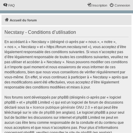
FAQ
Inscription
Connexion
Accueil du forum
Necstasy - Conditions d’utilisation
En accédant à « Necstasy » (désigné ci-après par « nous », « notre »,
« nos », « Necstasy » et « https://forum.necstasy.net »), vous acceptez d’être
légalement responsable des conditions suivantes. Si vous n’acceptez pas
d’être légalement responsable de toutes les conditions suivantes, veuillez ne
pas utiliser et accéder à « Necstasy ». Nous pouvons modifier ces conditions
à n’importe quel moment et nous essaierons de vous informer de ces
modifications, bien que nous vous conseillons de vérifier régulièrement par
vous-même. En effet, si vous continuez à participer à « Necstasy » après que
des modifications aient été effectuées, vous acceptez d’être légalement
responsable des conditions modifiées et mises à jour.
Nos forums sont développés par phpBB (désignés ci-après par « logiciel
phpBB » et « phpBB Limited ») qui est un logiciel de forum de discussions
déclaré sous la «
licence publique générale GNU 2.0
» et qui peut être
téléchargé sur
le site de phpBB
(en anglais). Le logiciel phpBB a pour seul
but de faciliter les discussions sur internet et phpBB Limited ne peut en
aucun cas être tenu comme responsable de la conduite et du contenu que
nous acceptons et que nous n’acceptons pas. Pour plus d’informations
concernant phpBB, veuillez consulter
le site de phpBB
(en anglais).