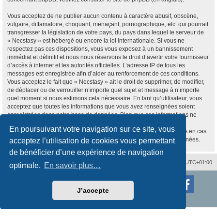
Vous acceptez de ne publier aucun contenu à caractère abusif, obscène,
vulgaire, diffamatoire, choquant, menaçant, pornographique, etc. qui pourrait
transgresser la législation de votre pays, du pays dans lequel le serveur de
« Necstasy » est hébergé ou encore la loi internationale. Si vous ne
respectez pas ces dispositions, vous vous exposez à un bannissement
immédiat et définitif et nous nous réservons le droit d’avertir votre fournisseur
d’accès à internet et les autorités officielles. L’adresse IP de tous les
messages est enregistrée afin d’aider au renforcement de ces conditions.
Vous acceptez le fait que « Necstasy » ait le droit de supprimer, de modifier,
de déplacer ou de verrouiller n’importe quel sujet et message à n’importe
quel moment si nous estimons cela nécessaire. En tant qu’utilisateur, vous
acceptez que toutes les informations que vous avez renseignées soient
enregistrées dans notre base de données. Bien que ces informations ne
seront pas diffusées à une tierce partie sans votre consentement, ni
En poursuivant votre navigation sur ce site, vous
« Necstasy », ni phpBB, ne pourront être tenus comme responsables en cas
de tentative de piratage informatique visant à compromettre vos données.
acceptez l’utilisation de cookies vous permettant
de bénéficier d’une expérience de navigation
Nous contacter
Supprimer les cookies
Fuseau horaire sur
UTC+01:00
optimale.
En savoir plus…
Développé par
phpBB
® Forum Software © phpBB Limited
Traduction française officielle
©
Qiaeru
J’accepte
Style
proflat
par ©
Mazeltof
2017
Confidentialité
|
Conditions