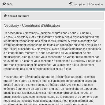
FAQ
Inscription
Connexion
Accueil du forum
Necstasy - Conditions d’utilisation
En accédant à « Necstasy » (désigné ci-après par « nous », « notre »,
« nos », « Necstasy » et « https://forum.necstasy.net »), vous acceptez d’être
légalement responsable des conditions suivantes. Si vous n’acceptez pas
d’être légalement responsable de toutes les conditions suivantes, veuillez ne
pas utiliser et accéder à « Necstasy ». Nous pouvons modifier ces conditions
à n’importe quel moment et nous essaierons de vous informer de ces
modifications, bien que nous vous conseillons de vérifier régulièrement par
vous-même. En effet, si vous continuez à participer à « Necstasy » après que
des modifications aient été effectuées, vous acceptez d’être légalement
responsable des conditions modifiées et mises à jour.
Nos forums sont développés par phpBB (désignés ci-après par « logiciel
phpBB » et « phpBB Limited ») qui est un logiciel de forum de discussions
déclaré sous la «
licence publique générale GNU 2.0
» et qui peut être
téléchargé sur
le site de phpBB
(en anglais). Le logiciel phpBB a pour seul
but de faciliter les discussions sur internet et phpBB Limited ne peut en
aucun cas être tenu comme responsable de la conduite et du contenu que
nous acceptons et que nous n’acceptons pas. Pour plus d’informations
concernant phpBB, veuillez consulter
le site de phpBB
(en anglais).