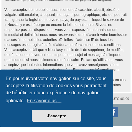
Vous acceptez de ne publier aucun contenu à caractère abusif, obscène,
vulgaire, diffamatoire, choquant, menaçant, pornographique, etc. qui pourrait
transgresser la législation de votre pays, du pays dans lequel le serveur de
« Necstasy » est hébergé ou encore la loi internationale. Si vous ne
respectez pas ces dispositions, vous vous exposez à un bannissement
immédiat et définitif et nous nous réservons le droit d’avertir votre fournisseur
d’accès à internet et les autorités officielles. L’adresse IP de tous les
messages est enregistrée afin d’aider au renforcement de ces conditions.
Vous acceptez le fait que « Necstasy » ait le droit de supprimer, de modifier,
de déplacer ou de verrouiller n’importe quel sujet et message à n’importe
quel moment si nous estimons cela nécessaire. En tant qu’utilisateur, vous
acceptez que toutes les informations que vous avez renseignées soient
enregistrées dans notre base de données. Bien que ces informations ne
seront pas diffusées à une tierce partie sans votre consentement, ni
En poursuivant votre navigation sur ce site, vous
« Necstasy », ni phpBB, ne pourront être tenus comme responsables en cas
de tentative de piratage informatique visant à compromettre vos données.
acceptez l’utilisation de cookies vous permettant
de bénéficier d’une expérience de navigation
Nous contacter
Supprimer les cookies
Fuseau horaire sur
UTC+01:00
optimale.
En savoir plus…
Développé par
phpBB
® Forum Software © phpBB Limited
Traduction française officielle
©
Qiaeru
J’accepte
Style
proflat
par ©
Mazeltof
2017
Confidentialité
|
Conditions