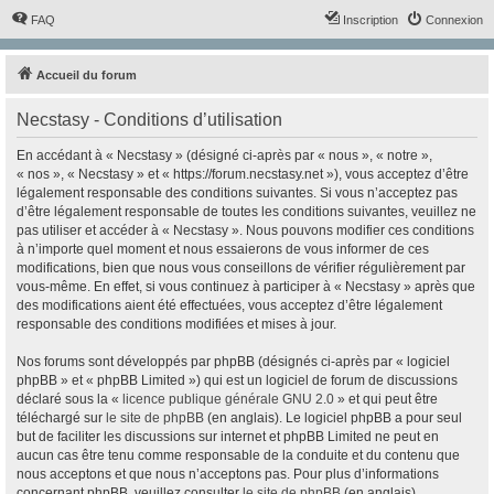
FAQ
Inscription
Connexion
Accueil du forum
Necstasy - Conditions d’utilisation
En accédant à « Necstasy » (désigné ci-après par « nous », « notre »,
« nos », « Necstasy » et « https://forum.necstasy.net »), vous acceptez d’être
légalement responsable des conditions suivantes. Si vous n’acceptez pas
d’être légalement responsable de toutes les conditions suivantes, veuillez ne
pas utiliser et accéder à « Necstasy ». Nous pouvons modifier ces conditions
à n’importe quel moment et nous essaierons de vous informer de ces
modifications, bien que nous vous conseillons de vérifier régulièrement par
vous-même. En effet, si vous continuez à participer à « Necstasy » après que
des modifications aient été effectuées, vous acceptez d’être légalement
responsable des conditions modifiées et mises à jour.
Nos forums sont développés par phpBB (désignés ci-après par « logiciel
phpBB » et « phpBB Limited ») qui est un logiciel de forum de discussions
déclaré sous la «
licence publique générale GNU 2.0
» et qui peut être
téléchargé sur
le site de phpBB
(en anglais). Le logiciel phpBB a pour seul
but de faciliter les discussions sur internet et phpBB Limited ne peut en
aucun cas être tenu comme responsable de la conduite et du contenu que
nous acceptons et que nous n’acceptons pas. Pour plus d’informations
concernant phpBB, veuillez consulter
le site de phpBB
(en anglais).