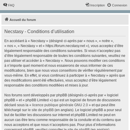
FAQ
Inscription
Connexion
Accueil du forum
Necstasy - Conditions d’utilisation
En accédant à « Necstasy » (désigné ci-après par « nous », « notre »,
« nos », « Necstasy » et « https://forum.necstasy.net »), vous acceptez d’être
légalement responsable des conditions suivantes. Si vous n’acceptez pas
d’être légalement responsable de toutes les conditions suivantes, veuillez ne
pas utiliser et accéder à « Necstasy ». Nous pouvons modifier ces conditions
à n’importe quel moment et nous essaierons de vous informer de ces
modifications, bien que nous vous conseillons de vérifier régulièrement par
vous-même. En effet, si vous continuez à participer à « Necstasy » après que
des modifications aient été effectuées, vous acceptez d’être légalement
responsable des conditions modifiées et mises à jour.
Nos forums sont développés par phpBB (désignés ci-après par « logiciel
phpBB » et « phpBB Limited ») qui est un logiciel de forum de discussions
déclaré sous la «
licence publique générale GNU 2.0
» et qui peut être
téléchargé sur
le site de phpBB
(en anglais). Le logiciel phpBB a pour seul
but de faciliter les discussions sur internet et phpBB Limited ne peut en
aucun cas être tenu comme responsable de la conduite et du contenu que
nous acceptons et que nous n’acceptons pas. Pour plus d’informations
concernant phpBB, veuillez consulter
le site de phpBB
(en anglais).