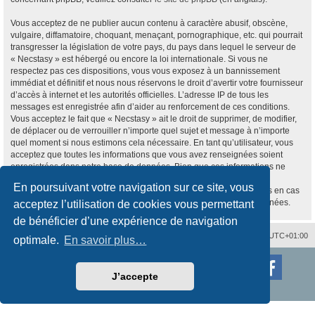
Vous acceptez de ne publier aucun contenu à caractère abusif, obscène,
vulgaire, diffamatoire, choquant, menaçant, pornographique, etc. qui pourrait
transgresser la législation de votre pays, du pays dans lequel le serveur de
« Necstasy » est hébergé ou encore la loi internationale. Si vous ne
respectez pas ces dispositions, vous vous exposez à un bannissement
immédiat et définitif et nous nous réservons le droit d’avertir votre fournisseur
d’accès à internet et les autorités officielles. L’adresse IP de tous les
messages est enregistrée afin d’aider au renforcement de ces conditions.
Vous acceptez le fait que « Necstasy » ait le droit de supprimer, de modifier,
de déplacer ou de verrouiller n’importe quel sujet et message à n’importe
quel moment si nous estimons cela nécessaire. En tant qu’utilisateur, vous
acceptez que toutes les informations que vous avez renseignées soient
enregistrées dans notre base de données. Bien que ces informations ne
seront pas diffusées à une tierce partie sans votre consentement, ni
En poursuivant votre navigation sur ce site, vous
« Necstasy », ni phpBB, ne pourront être tenus comme responsables en cas
de tentative de piratage informatique visant à compromettre vos données.
acceptez l’utilisation de cookies vous permettant
de bénéficier d’une expérience de navigation
Nous contacter
Supprimer les cookies
Fuseau horaire sur
UTC+01:00
optimale.
En savoir plus…
Développé par
phpBB
® Forum Software © phpBB Limited
Traduction française officielle
©
Qiaeru
J’accepte
Style
proflat
par ©
Mazeltof
2017
Confidentialité
|
Conditions