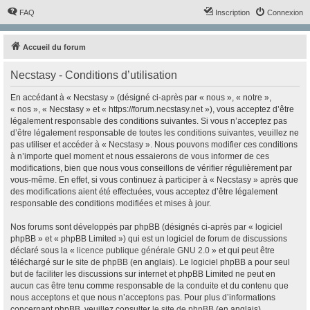
FAQ
Inscription
Connexion
Accueil du forum
Necstasy - Conditions d’utilisation
En accédant à « Necstasy » (désigné ci-après par « nous », « notre »,
« nos », « Necstasy » et « https://forum.necstasy.net »), vous acceptez d’être
légalement responsable des conditions suivantes. Si vous n’acceptez pas
d’être légalement responsable de toutes les conditions suivantes, veuillez ne
pas utiliser et accéder à « Necstasy ». Nous pouvons modifier ces conditions
à n’importe quel moment et nous essaierons de vous informer de ces
modifications, bien que nous vous conseillons de vérifier régulièrement par
vous-même. En effet, si vous continuez à participer à « Necstasy » après que
des modifications aient été effectuées, vous acceptez d’être légalement
responsable des conditions modifiées et mises à jour.
Nos forums sont développés par phpBB (désignés ci-après par « logiciel
phpBB » et « phpBB Limited ») qui est un logiciel de forum de discussions
déclaré sous la «
licence publique générale GNU 2.0
» et qui peut être
téléchargé sur
le site de phpBB
(en anglais). Le logiciel phpBB a pour seul
but de faciliter les discussions sur internet et phpBB Limited ne peut en
aucun cas être tenu comme responsable de la conduite et du contenu que
nous acceptons et que nous n’acceptons pas. Pour plus d’informations
concernant phpBB, veuillez consulter
le site de phpBB
(en anglais).