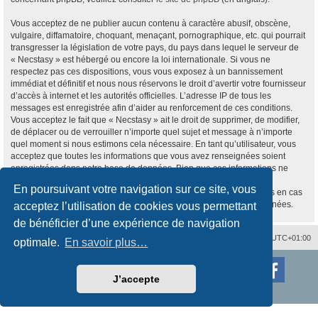
Vous acceptez de ne publier aucun contenu à caractère abusif, obscène,
vulgaire, diffamatoire, choquant, menaçant, pornographique, etc. qui pourrait
transgresser la législation de votre pays, du pays dans lequel le serveur de
« Necstasy » est hébergé ou encore la loi internationale. Si vous ne
respectez pas ces dispositions, vous vous exposez à un bannissement
immédiat et définitif et nous nous réservons le droit d’avertir votre fournisseur
d’accès à internet et les autorités officielles. L’adresse IP de tous les
messages est enregistrée afin d’aider au renforcement de ces conditions.
Vous acceptez le fait que « Necstasy » ait le droit de supprimer, de modifier,
de déplacer ou de verrouiller n’importe quel sujet et message à n’importe
quel moment si nous estimons cela nécessaire. En tant qu’utilisateur, vous
acceptez que toutes les informations que vous avez renseignées soient
enregistrées dans notre base de données. Bien que ces informations ne
seront pas diffusées à une tierce partie sans votre consentement, ni
En poursuivant votre navigation sur ce site, vous
« Necstasy », ni phpBB, ne pourront être tenus comme responsables en cas
de tentative de piratage informatique visant à compromettre vos données.
acceptez l’utilisation de cookies vous permettant
de bénéficier d’une expérience de navigation
Nous contacter
Supprimer les cookies
Fuseau horaire sur
UTC+01:00
optimale.
En savoir plus…
Développé par
phpBB
® Forum Software © phpBB Limited
Traduction française officielle
©
Qiaeru
J’accepte
Style
proflat
par ©
Mazeltof
2017
Confidentialité
|
Conditions