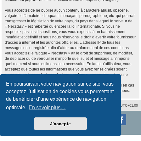
Vous acceptez de ne publier aucun contenu à caractère abusif, obscène,
vulgaire, diffamatoire, choquant, menaçant, pornographique, etc. qui pourrait
transgresser la législation de votre pays, du pays dans lequel le serveur de
« Necstasy » est hébergé ou encore la loi internationale. Si vous ne
respectez pas ces dispositions, vous vous exposez à un bannissement
immédiat et définitif et nous nous réservons le droit d’avertir votre fournisseur
d’accès à internet et les autorités officielles. L’adresse IP de tous les
messages est enregistrée afin d’aider au renforcement de ces conditions.
Vous acceptez le fait que « Necstasy » ait le droit de supprimer, de modifier,
de déplacer ou de verrouiller n’importe quel sujet et message à n’importe
quel moment si nous estimons cela nécessaire. En tant qu’utilisateur, vous
acceptez que toutes les informations que vous avez renseignées soient
enregistrées dans notre base de données. Bien que ces informations ne
seront pas diffusées à une tierce partie sans votre consentement, ni
En poursuivant votre navigation sur ce site, vous
« Necstasy », ni phpBB, ne pourront être tenus comme responsables en cas
de tentative de piratage informatique visant à compromettre vos données.
acceptez l’utilisation de cookies vous permettant
de bénéficier d’une expérience de navigation
Nous contacter
Supprimer les cookies
Fuseau horaire sur
UTC+01:00
optimale.
En savoir plus…
Développé par
phpBB
® Forum Software © phpBB Limited
Traduction française officielle
©
Qiaeru
J’accepte
Style
proflat
par ©
Mazeltof
2017
Confidentialité
|
Conditions