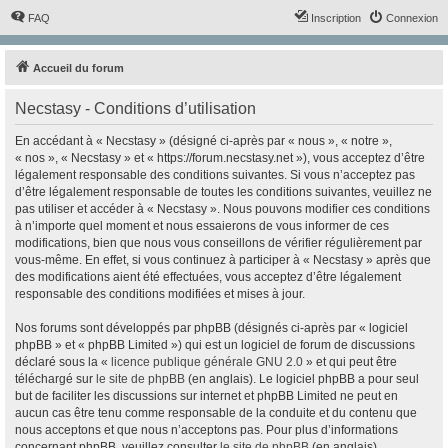
FAQ
Inscription
Connexion
Accueil du forum
Necstasy - Conditions d’utilisation
En accédant à « Necstasy » (désigné ci-après par « nous », « notre »,
« nos », « Necstasy » et « https://forum.necstasy.net »), vous acceptez d’être
légalement responsable des conditions suivantes. Si vous n’acceptez pas
d’être légalement responsable de toutes les conditions suivantes, veuillez ne
pas utiliser et accéder à « Necstasy ». Nous pouvons modifier ces conditions
à n’importe quel moment et nous essaierons de vous informer de ces
modifications, bien que nous vous conseillons de vérifier régulièrement par
vous-même. En effet, si vous continuez à participer à « Necstasy » après que
des modifications aient été effectuées, vous acceptez d’être légalement
responsable des conditions modifiées et mises à jour.
Nos forums sont développés par phpBB (désignés ci-après par « logiciel
phpBB » et « phpBB Limited ») qui est un logiciel de forum de discussions
déclaré sous la «
licence publique générale GNU 2.0
» et qui peut être
téléchargé sur
le site de phpBB
(en anglais). Le logiciel phpBB a pour seul
but de faciliter les discussions sur internet et phpBB Limited ne peut en
aucun cas être tenu comme responsable de la conduite et du contenu que
nous acceptons et que nous n’acceptons pas. Pour plus d’informations
concernant phpBB, veuillez consulter
le site de phpBB
(en anglais).