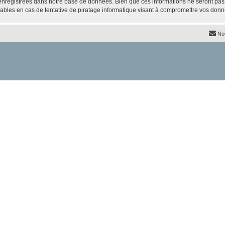
nregistrées dans notre base de données. Bien que ces informations ne seront pas d
bles en cas de tentative de piratage informatique visant à compromettre vos donn
No