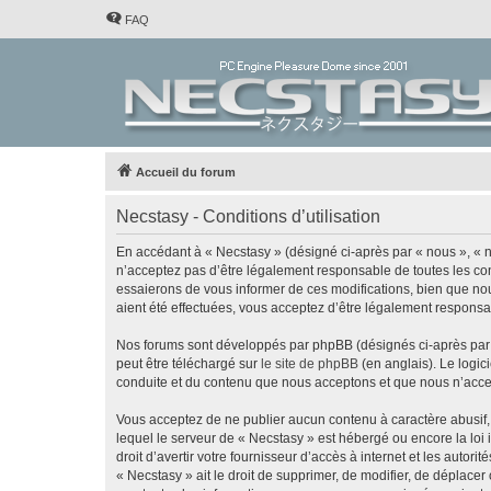
FAQ
Accueil du forum
Necstasy - Conditions d’utilisation
En accédant à « Necstasy » (désigné ci-après par « nous », « no
n’acceptez pas d’être légalement responsable de toutes les con
essaierons de vous informer de ces modifications, bien que nou
aient été effectuées, vous acceptez d’être légalement responsa
Nos forums sont développés par phpBB (désignés ci-après par «
peut être téléchargé sur
le site de phpBB
(en anglais). Le logic
conduite et du contenu que nous acceptons et que nous n’acce
Vous acceptez de ne publier aucun contenu à caractère abusif, 
lequel le serveur de « Necstasy » est hébergé ou encore la loi
droit d’avertir votre fournisseur d’accès à internet et les autor
« Necstasy » ait le droit de supprimer, de modifier, de déplace