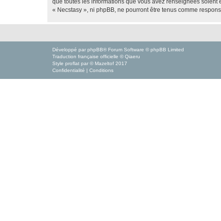
que toutes les informations que vous avez renseignées soient e
« Necstasy », ni phpBB, ne pourront être tenus comme responsa
Développé par
phpBB
® Forum Software © phpBB Limited
Traduction française officielle
©
Qiaeru
Style
proflat
par ©
Mazeltof
2017
Confidentialité
|
Conditions