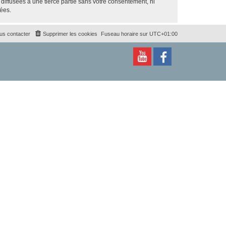
iffusées à une tierce partie sans votre consentement, ni
ées.
us contacter
Supprimer les cookies
Fuseau horaire sur
UTC+01:00