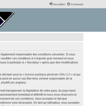
Inscription
Connexion
re légalement responsable des conditions suivantes. Si vous
s modifier ces conditions à n’importe quel moment et nous
inuez à participer à « Necstasy » après que des modifications
ns déclaré sous la «
licence publique générale GNU 2.0
» et qui
ed ne peut en aucun cas être tenu comme responsable de la
de phpBB
(en anglais).
ait transgresser la législation de votre pays, du pays dans
bannissement immédiat et définitif et nous nous réservons le
nforcement de ces conditions. Vous acceptez le fait que
estimons cela nécessaire. En tant qu’utilisateur, vous acceptez