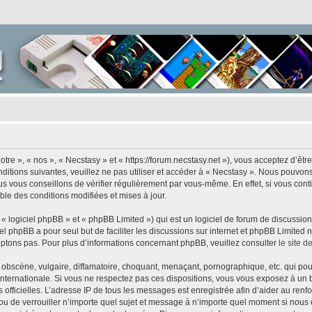
tre », « nos », « Necstasy » et « https://forum.necstasy.net »), vous acceptez d’êt
ditions suivantes, veuillez ne pas utiliser et accéder à « Necstasy ». Nous pouvon
s vous conseillons de vérifier régulièrement par vous-même. En effet, si vous cont
ble des conditions modifiées et mises à jour.
 logiciel phpBB » et « phpBB Limited ») qui est un logiciel de forum de discussio
iel phpBB a pour seul but de faciliter les discussions sur internet et phpBB Limit
ptons pas. Pour plus d’informations concernant phpBB, veuillez consulter
le site 
obscène, vulgaire, diffamatoire, choquant, menaçant, pornographique, etc. qui pourr
 internationale. Si vous ne respectez pas ces dispositions, vous vous exposez à un 
ités officielles. L’adresse IP de tous les messages est enregistrée afin d’aider au re
r ou de verrouiller n’importe quel sujet et message à n’importe quel moment si nous 