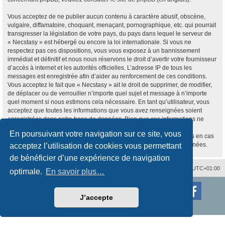
Vous acceptez de ne publier aucun contenu à caractère abusif, obscène,
vulgaire, diffamatoire, choquant, menaçant, pornographique, etc. qui pourrait
transgresser la législation de votre pays, du pays dans lequel le serveur de
« Necstasy » est hébergé ou encore la loi internationale. Si vous ne
respectez pas ces dispositions, vous vous exposez à un bannissement
immédiat et définitif et nous nous réservons le droit d’avertir votre fournisseur
d’accès à internet et les autorités officielles. L’adresse IP de tous les
messages est enregistrée afin d’aider au renforcement de ces conditions.
Vous acceptez le fait que « Necstasy » ait le droit de supprimer, de modifier,
de déplacer ou de verrouiller n’importe quel sujet et message à n’importe
quel moment si nous estimons cela nécessaire. En tant qu’utilisateur, vous
acceptez que toutes les informations que vous avez renseignées soient
enregistrées dans notre base de données. Bien que ces informations ne
seront pas diffusées à une tierce partie sans votre consentement, ni
En poursuivant votre navigation sur ce site, vous
« Necstasy », ni phpBB, ne pourront être tenus comme responsables en cas
de tentative de piratage informatique visant à compromettre vos données.
acceptez l’utilisation de cookies vous permettant
de bénéficier d’une expérience de navigation
Nous contacter
Supprimer les cookies
Fuseau horaire sur
UTC+01:00
optimale.
En savoir plus…
Développé par
phpBB
® Forum Software © phpBB Limited
Traduction française officielle
©
Qiaeru
J’accepte
Style
proflat
par ©
Mazeltof
2017
Confidentialité
|
Conditions