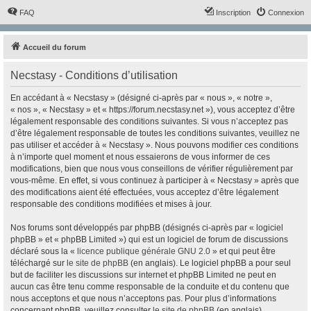
FAQ
Inscription
Connexion
Accueil du forum
Necstasy - Conditions d’utilisation
En accédant à « Necstasy » (désigné ci-après par « nous », « notre »,
« nos », « Necstasy » et « https://forum.necstasy.net »), vous acceptez d’être
légalement responsable des conditions suivantes. Si vous n’acceptez pas
d’être légalement responsable de toutes les conditions suivantes, veuillez ne
pas utiliser et accéder à « Necstasy ». Nous pouvons modifier ces conditions
à n’importe quel moment et nous essaierons de vous informer de ces
modifications, bien que nous vous conseillons de vérifier régulièrement par
vous-même. En effet, si vous continuez à participer à « Necstasy » après que
des modifications aient été effectuées, vous acceptez d’être légalement
responsable des conditions modifiées et mises à jour.
Nos forums sont développés par phpBB (désignés ci-après par « logiciel
phpBB » et « phpBB Limited ») qui est un logiciel de forum de discussions
déclaré sous la «
licence publique générale GNU 2.0
» et qui peut être
téléchargé sur
le site de phpBB
(en anglais). Le logiciel phpBB a pour seul
but de faciliter les discussions sur internet et phpBB Limited ne peut en
aucun cas être tenu comme responsable de la conduite et du contenu que
nous acceptons et que nous n’acceptons pas. Pour plus d’informations
concernant phpBB, veuillez consulter
le site de phpBB
(en anglais).