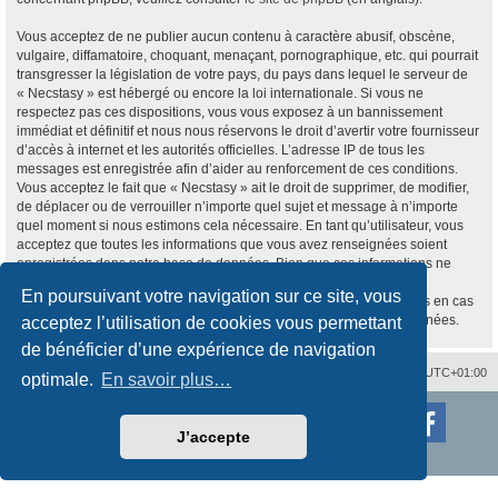
Vous acceptez de ne publier aucun contenu à caractère abusif, obscène,
vulgaire, diffamatoire, choquant, menaçant, pornographique, etc. qui pourrait
transgresser la législation de votre pays, du pays dans lequel le serveur de
« Necstasy » est hébergé ou encore la loi internationale. Si vous ne
respectez pas ces dispositions, vous vous exposez à un bannissement
immédiat et définitif et nous nous réservons le droit d’avertir votre fournisseur
d’accès à internet et les autorités officielles. L’adresse IP de tous les
messages est enregistrée afin d’aider au renforcement de ces conditions.
Vous acceptez le fait que « Necstasy » ait le droit de supprimer, de modifier,
de déplacer ou de verrouiller n’importe quel sujet et message à n’importe
quel moment si nous estimons cela nécessaire. En tant qu’utilisateur, vous
acceptez que toutes les informations que vous avez renseignées soient
enregistrées dans notre base de données. Bien que ces informations ne
seront pas diffusées à une tierce partie sans votre consentement, ni
En poursuivant votre navigation sur ce site, vous
« Necstasy », ni phpBB, ne pourront être tenus comme responsables en cas
de tentative de piratage informatique visant à compromettre vos données.
acceptez l’utilisation de cookies vous permettant
de bénéficier d’une expérience de navigation
Nous contacter
Supprimer les cookies
Fuseau horaire sur
UTC+01:00
optimale.
En savoir plus…
Développé par
phpBB
® Forum Software © phpBB Limited
Traduction française officielle
©
Qiaeru
J’accepte
Style
proflat
par ©
Mazeltof
2017
Confidentialité
|
Conditions