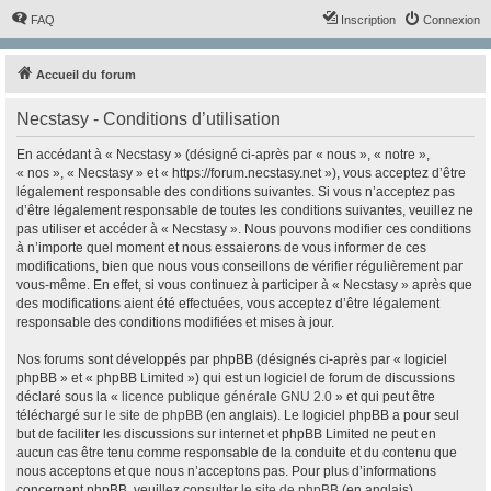
FAQ
Inscription
Connexion
Accueil du forum
Necstasy - Conditions d’utilisation
En accédant à « Necstasy » (désigné ci-après par « nous », « notre »,
« nos », « Necstasy » et « https://forum.necstasy.net »), vous acceptez d’être
légalement responsable des conditions suivantes. Si vous n’acceptez pas
d’être légalement responsable de toutes les conditions suivantes, veuillez ne
pas utiliser et accéder à « Necstasy ». Nous pouvons modifier ces conditions
à n’importe quel moment et nous essaierons de vous informer de ces
modifications, bien que nous vous conseillons de vérifier régulièrement par
vous-même. En effet, si vous continuez à participer à « Necstasy » après que
des modifications aient été effectuées, vous acceptez d’être légalement
responsable des conditions modifiées et mises à jour.
Nos forums sont développés par phpBB (désignés ci-après par « logiciel
phpBB » et « phpBB Limited ») qui est un logiciel de forum de discussions
déclaré sous la «
licence publique générale GNU 2.0
» et qui peut être
téléchargé sur
le site de phpBB
(en anglais). Le logiciel phpBB a pour seul
but de faciliter les discussions sur internet et phpBB Limited ne peut en
aucun cas être tenu comme responsable de la conduite et du contenu que
nous acceptons et que nous n’acceptons pas. Pour plus d’informations
concernant phpBB, veuillez consulter
le site de phpBB
(en anglais).