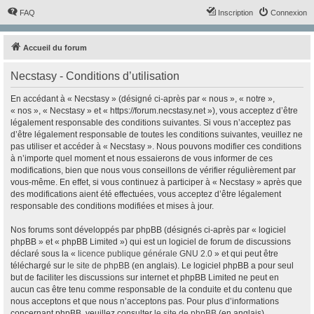
FAQ
Inscription
Connexion
Accueil du forum
Necstasy - Conditions d’utilisation
En accédant à « Necstasy » (désigné ci-après par « nous », « notre »,
« nos », « Necstasy » et « https://forum.necstasy.net »), vous acceptez d’être
légalement responsable des conditions suivantes. Si vous n’acceptez pas
d’être légalement responsable de toutes les conditions suivantes, veuillez ne
pas utiliser et accéder à « Necstasy ». Nous pouvons modifier ces conditions
à n’importe quel moment et nous essaierons de vous informer de ces
modifications, bien que nous vous conseillons de vérifier régulièrement par
vous-même. En effet, si vous continuez à participer à « Necstasy » après que
des modifications aient été effectuées, vous acceptez d’être légalement
responsable des conditions modifiées et mises à jour.
Nos forums sont développés par phpBB (désignés ci-après par « logiciel
phpBB » et « phpBB Limited ») qui est un logiciel de forum de discussions
déclaré sous la «
licence publique générale GNU 2.0
» et qui peut être
téléchargé sur
le site de phpBB
(en anglais). Le logiciel phpBB a pour seul
but de faciliter les discussions sur internet et phpBB Limited ne peut en
aucun cas être tenu comme responsable de la conduite et du contenu que
nous acceptons et que nous n’acceptons pas. Pour plus d’informations
concernant phpBB, veuillez consulter
le site de phpBB
(en anglais).