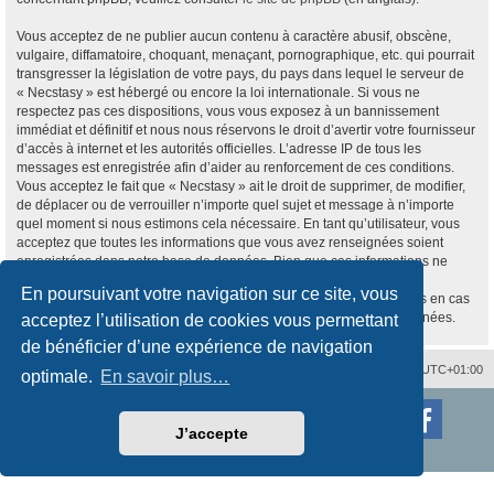
Vous acceptez de ne publier aucun contenu à caractère abusif, obscène,
vulgaire, diffamatoire, choquant, menaçant, pornographique, etc. qui pourrait
transgresser la législation de votre pays, du pays dans lequel le serveur de
« Necstasy » est hébergé ou encore la loi internationale. Si vous ne
respectez pas ces dispositions, vous vous exposez à un bannissement
immédiat et définitif et nous nous réservons le droit d’avertir votre fournisseur
d’accès à internet et les autorités officielles. L’adresse IP de tous les
messages est enregistrée afin d’aider au renforcement de ces conditions.
Vous acceptez le fait que « Necstasy » ait le droit de supprimer, de modifier,
de déplacer ou de verrouiller n’importe quel sujet et message à n’importe
quel moment si nous estimons cela nécessaire. En tant qu’utilisateur, vous
acceptez que toutes les informations que vous avez renseignées soient
enregistrées dans notre base de données. Bien que ces informations ne
seront pas diffusées à une tierce partie sans votre consentement, ni
En poursuivant votre navigation sur ce site, vous
« Necstasy », ni phpBB, ne pourront être tenus comme responsables en cas
de tentative de piratage informatique visant à compromettre vos données.
acceptez l’utilisation de cookies vous permettant
de bénéficier d’une expérience de navigation
Nous contacter
Supprimer les cookies
Fuseau horaire sur
UTC+01:00
optimale.
En savoir plus…
Développé par
phpBB
® Forum Software © phpBB Limited
Traduction française officielle
©
Qiaeru
J’accepte
Style
proflat
par ©
Mazeltof
2017
Confidentialité
|
Conditions