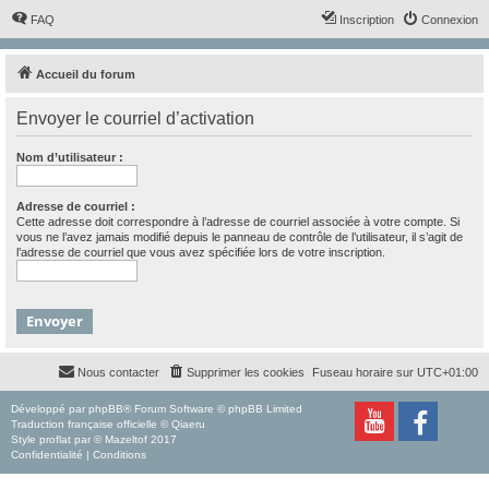
FAQ
Inscription
Connexion
Accueil du forum
Envoyer le courriel d’activation
Nom d’utilisateur :
Adresse de courriel :
Cette adresse doit correspondre à l’adresse de courriel associée à votre compte. Si
vous ne l’avez jamais modifié depuis le panneau de contrôle de l’utilisateur, il s’agit de
l’adresse de courriel que vous avez spécifiée lors de votre inscription.
Nous contacter
Supprimer les cookies
Fuseau horaire sur
UTC+01:00
Développé par
phpBB
® Forum Software © phpBB Limited
Traduction française officielle
©
Qiaeru
Style
proflat
par ©
Mazeltof
2017
Confidentialité
|
Conditions