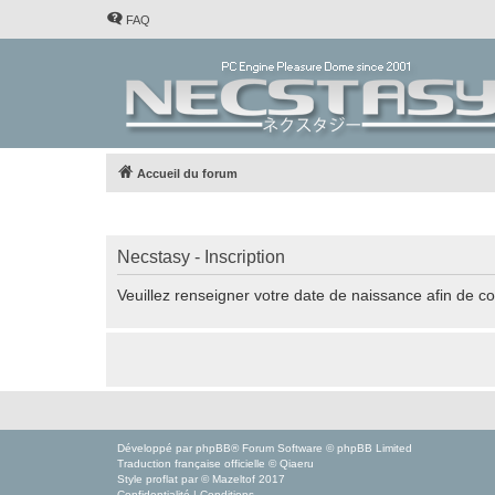
FAQ
Accueil du forum
Necstasy - Inscription
Veuillez renseigner votre date de naissance afin de con
Développé par
phpBB
® Forum Software © phpBB Limited
Traduction française officielle
©
Qiaeru
Style
proflat
par ©
Mazeltof
2017
Confidentialité
|
Conditions