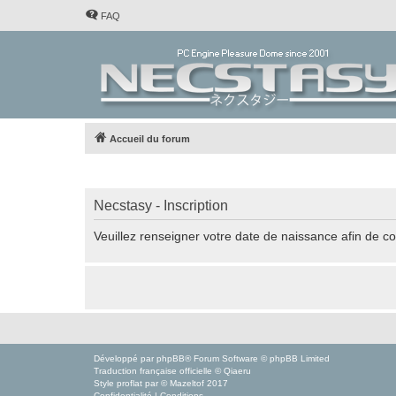
FAQ
Accueil du forum
Necstasy - Inscription
Veuillez renseigner votre date de naissance afin de con
Développé par
phpBB
® Forum Software © phpBB Limited
Traduction française officielle
©
Qiaeru
Style
proflat
par ©
Mazeltof
2017
Confidentialité
|
Conditions