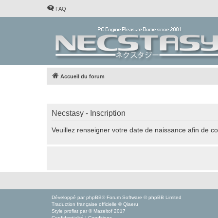
FAQ
Accueil du forum
Necstasy - Inscription
Veuillez renseigner votre date de naissance afin de con
Développé par
phpBB
® Forum Software © phpBB Limited
Traduction française officielle
©
Qiaeru
Style
proflat
par ©
Mazeltof
2017
Confidentialité
|
Conditions