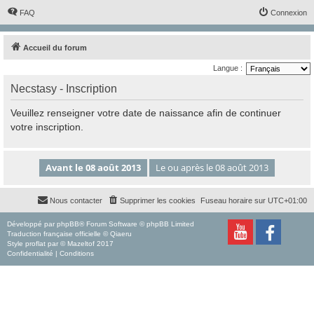
FAQ
Connexion
Accueil du forum
Langue :
Necstasy - Inscription
Veuillez renseigner votre date de naissance afin de continuer
votre inscription.
Nous contacter
Supprimer les cookies
Fuseau horaire sur
UTC+01:00
Développé par
phpBB
® Forum Software © phpBB Limited
Traduction française officielle
©
Qiaeru
Style
proflat
par ©
Mazeltof
2017
Confidentialité
|
Conditions