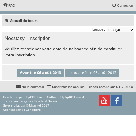
FAQ
Connexion
Accueil du forum
Langue :
Necstasy - Inscription
Veuillez renseigner votre date de naissance afin de continuer
votre inscription.
Nous contacter
Supprimer les cookies
Fuseau horaire sur
UTC+01:00
Développé par
phpBB
® Forum Software © phpBB Limited
Traduction française officielle
©
Qiaeru
Style
proflat
par ©
Mazeltof
2017
Confidentialité
|
Conditions