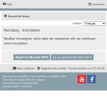
FAQ
Connexion
Accueil du forum
Langue :
Necstasy - Inscription
Veuillez renseigner votre date de naissance afin de continuer
votre inscription.
Nous contacter
Supprimer les cookies
Fuseau horaire sur
UTC+01:00
Développé par
phpBB
® Forum Software © phpBB Limited
Traduction française officielle
©
Qiaeru
Style
proflat
par ©
Mazeltof
2017
Confidentialité
|
Conditions