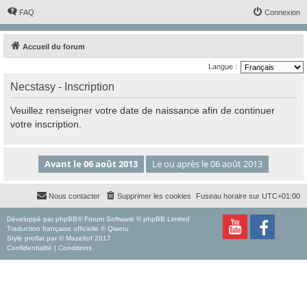
FAQ
Connexion
Accueil du forum
Langue :
Necstasy - Inscription
Veuillez renseigner votre date de naissance afin de continuer
votre inscription.
Nous contacter
Supprimer les cookies
Fuseau horaire sur
UTC+01:00
Développé par
phpBB
® Forum Software © phpBB Limited
Traduction française officielle
©
Qiaeru
Style
proflat
par ©
Mazeltof
2017
Confidentialité
|
Conditions