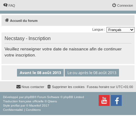
FAQ
Connexion
Accueil du forum
Langue :
Necstasy - Inscription
Veuillez renseigner votre date de naissance afin de continuer
votre inscription.
Nous contacter
Supprimer les cookies
Fuseau horaire sur
UTC+01:00
Développé par
phpBB
® Forum Software © phpBB Limited
Traduction française officielle
©
Qiaeru
Style
proflat
par ©
Mazeltof
2017
Confidentialité
|
Conditions