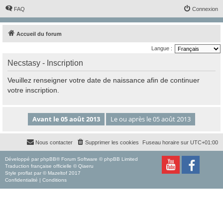
FAQ
Connexion
Accueil du forum
Langue :
Necstasy - Inscription
Veuillez renseigner votre date de naissance afin de continuer
votre inscription.
Nous contacter
Supprimer les cookies
Fuseau horaire sur
UTC+01:00
Développé par
phpBB
® Forum Software © phpBB Limited
Traduction française officielle
©
Qiaeru
Style
proflat
par ©
Mazeltof
2017
Confidentialité
|
Conditions